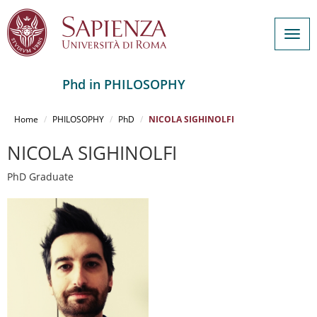
Togg
navig
Phd in PHILOSOPHY
Salta
al
Home
PHILOSOPHY
PhD
NICOLA SIGHINOLFI
contenuto
principale
NICOLA SIGHINOLFI
PhD Graduate