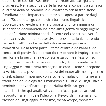
quello delle «perdite secche», in relazione alla categoria di
progresso. Nella seconda parte la ricerca si concentra sui lavori
di critica della psicoanalisi e di confronto con la tradizione
freudiana, che Timpanaro ha messo all'opera a partire dagli
anni '70, e di dialogo con lo strutturalismo linguistico.
L'obiettivo è di evidenziare la proposta di criteri minimi di
scientificità declinandola insieme all'esigenza di raggiungere
una definizione minima soddisfacente del concetto di verità
relativa raggiunta per successive approssimazioni, mettendo
l'accento sull'importanza dell'astrazione nei processi
conoscitivi. Nella terza parte il tema centrale dell'analisi del
concetto di passività elaborato da Timpanaro è impiegato per
verificarne la pertinenza e consonanza con le riflessioni sui
temi dell'arbitrarietà semiotica radicale, della formatività del
linguaggio e arbitrarietà del segno. In conclusione si propone
la verifica della possibile risonanza del materialismo linguistico
di Sebastiano Timpanaro con alcune formulazioni interne alla
tradizione del dialogo tra il marxismo e gli studi di linguistica e
semiotica per verificare le potenzialità delle categorie
materialistiche qui analizzate, con un focus particolare sul
rapporto tra le lingue e l'ideologia. Keywords: materialismo,
filosofia del linguaggio, marxismo, mente-corpo, monismo.