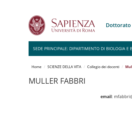
Dottorato
SEDE PRINCIPALE: DIPARTIMENTO DI BIOLOGIA E
Salta
al
Home
SCIENZE DELLA VITA
Collegio dei docenti
Mul
contenuto
principale
MULLER FABBRI
email
: mfabbri