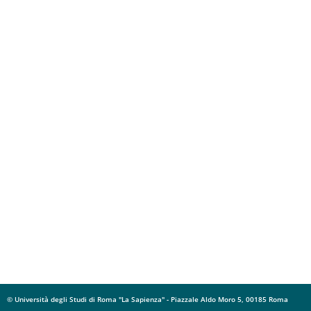
© Università degli Studi di Roma "La Sapienza" - Piazzale Aldo Moro 5, 00185 Roma