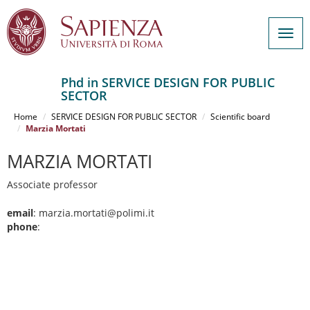
Togg
navig
Phd in SERVICE DESIGN FOR PUBLIC
SECTOR
Salta
al
Home
SERVICE DESIGN FOR PUBLIC SECTOR
Scientific board
contenuto
Marzia Mortati
principale
MARZIA MORTATI
Associate professor
email
: marzia.mortati@polimi.it
phone
: