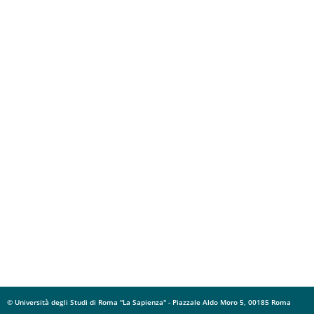
© Università degli Studi di Roma "La Sapienza" - Piazzale Aldo Moro 5, 00185 Roma