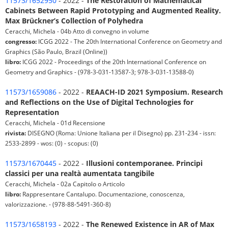
11573/1652950
- 2022 -
The Restoration of Mathematical
Cabinets Between Rapid Prototyping and Augmented Reality.
Max Brückner’s Collection of Polyhedra
Ceracchi, Michela - 04b Atto di convegno in volume
congresso:
ICGG 2022 - The 20th International Conference on Geometry and
Graphics (São Paulo, Brazil (Online))
libro:
ICGG 2022 - Proceedings of the 20th International Conference on
Geometry and Graphics - (978-3-031-13587-3; 978-3-031-13588-0)
11573/1659086
- 2022 -
REAACH-ID 2021 Symposium. Research
and Reflections on the Use of Digital Technologies for
Representation
Ceracchi, Michela - 01d Recensione
rivista:
DISEGNO (Roma: Unione Italiana per il Disegno) pp. 231-234 - issn:
2533-2899 - wos: (0) - scopus: (0)
11573/1670445
- 2022 -
Illusioni contemporanee. Principi
classici per una realtà aumentata tangibile
Ceracchi, Michela - 02a Capitolo o Articolo
libro:
Rappresentare Cantalupo. Documentazione, conoscenza,
valorizzazione. - (978-88-5491-360-8)
11573/1658193
- 2022 -
The Renewed Existence in AR of Max