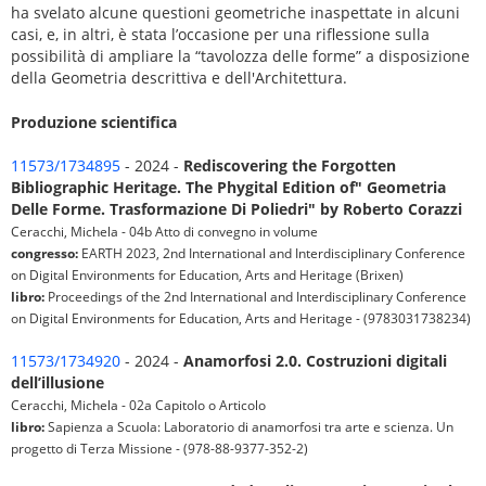
ha svelato alcune questioni geometriche inaspettate in alcuni
casi, e, in altri, è stata l’occasione per una riflessione sulla
possibilità di ampliare la “tavolozza delle forme” a disposizione
della Geometria descrittiva e dell'Architettura.
Produzione scientifica
11573/1734895
- 2024 -
Rediscovering the Forgotten
Bibliographic Heritage. The Phygital Edition of" Geometria
Delle Forme. Trasformazione Di Poliedri" by Roberto Corazzi
Ceracchi, Michela - 04b Atto di convegno in volume
congresso:
EARTH 2023, 2nd International and Interdisciplinary Conference
on Digital Environments for Education, Arts and Heritage (Brixen)
libro:
Proceedings of the 2nd International and Interdisciplinary Conference
on Digital Environments for Education, Arts and Heritage - (9783031738234)
11573/1734920
- 2024 -
Anamorfosi 2.0. Costruzioni digitali
dell’illusione
Ceracchi, Michela - 02a Capitolo o Articolo
libro:
Sapienza a Scuola: Laboratorio di anamorfosi tra arte e scienza. Un
progetto di Terza Missione - (978-88-9377-352-2)