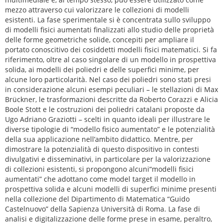
mezzo attraverso cui valorizzare le collezioni di modelli
esistenti. La fase sperimentale si è concentrata sullo sviluppo
di modelli fisici aumentati finalizzati allo studio delle proprietà
delle forme geometriche solide, concepiti per ampliare il
portato conoscitivo dei cosiddetti modelli fisici matematici. Si fa
riferimento, oltre al caso singolare di un modello in prospettiva
solida, ai modelli dei poliedri e delle superfici minime, per
alcune loro particolarità. Nel caso dei poliedri sono stati presi
in considerazione alcuni esempi peculiari – le stellazioni di Max
Brückner, le trasformazioni descritte da Roberto Corazzi e Alicia
Boole Stott e le costruzioni dei poliedri catalani proposte da
Ugo Adriano Graziotti – scelti in quanto ideali per illustrare le
diverse tipologie di “modello fisico aumentato” e le potenzialità
della sua applicazione nell’ambito didattico. Mentre, per
dimostrare la potenzialità di questo dispositivo in contesti
divulgativi e disseminativi, in particolare per la valorizzazione
di collezioni esistenti, si propongono alcuni“modelli fisici
aumentati” che adottano come model target il modello in
prospettiva solida e alcuni modelli di superfici minime presenti
nella collezione del Dipartimento di Matematica “Guido
Castelnuovo” della Sapienza Università di Roma. La fase di
analisi e digitalizzazione delle forme prese in esame, peraltro,