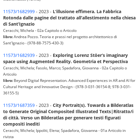
11573/1682999
- 2023 -
L’illusione effimera. La Fabbrica
Rotonda dalle pagine del trattato all’allestimento nella chiesa
di Sant’Ignazio
Ceracchi, Michela - 02a Capitolo o Articolo
libro:
Andrea Pozzo. Teoria e prassi nel progetto architettonico di
Sant'Ignazio - (978-88-7575-430-3)
11573/1682939
- 2023 -
Exploring Lorenz Stöer‘s imaginary
space using Augmented Reality. Geometria et Perspectiva
Ceracchi, Michela; Fasolo, Marco; Spadafora, Giovanna - 02a Capitolo o
Articolo
libro:
Beyond Digital Representation. Advanced Experiences in AR and AI for
Cultural Heritage and Innovative Design - (978-3-031-36154-8; 978-3-031-
36155-5)
11573/1687359
- 2023 -
City Portrait(s). Towards a Bilderatlas
to Generate Original Composited Illustrated Texts|Ritratto/i
di città. Verso un Bilderatlas per generare testi figurati
compositi inediti
Ceracchi, Michela; Ippoliti, Elena; Spadafora, Giovanna - 01a Articolo in
rivista