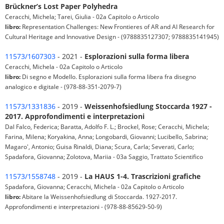
Brückner’s Lost Paper Polyhedra
Ceracchi, Michela; Tarei, Giulia - 02a Capitolo o Articolo
libro:
Representation Challenges: New Frontieres of AR and AI Research for
Cultural Heritage and Innovative Design - (9788835127307; 9788835141945)
11573/1607303
- 2021 -
Esplorazioni sulla forma libera
Ceracchi, Michela - 02a Capitolo o Articolo
libro:
Di segno e Modello. Esplorazioni sulla forma libera fra disegno
analogico e digitale - (978-88-351-2079-7)
11573/1331836
- 2019 -
Weissenhofsiedlung Stoccarda 1927 -
2017. Approfondimenti e interpretazioni
Dal Falco, Federica; Baratta, Adolfo F. L.; Brockel, Rose; Ceracchi, Michela;
Farina, Milena; Koryakina, Anna; Longobardi, Giovanni; Lucibello, Sabrina;
Magaro', Antonio; Guisa Rinaldi, Diana; Scura, Carla; Severati, Carlo;
Spadafora, Giovanna; Zolotova, Mariia - 03a Saggio, Trattato Scientifico
11573/1558748
- 2019 -
La HAUS 1-4. Trascrizioni grafiche
Spadafora, Giovanna; Ceracchi, Michela - 02a Capitolo o Articolo
libro:
Abitare la Weissenhofsiedlung di Stoccarda. 1927-2017.
Approfondimenti e interpretazioni - (978-88-85629-50-9)