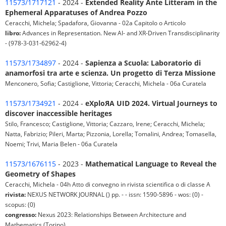
11573/1717121
- 2024 -
Extended Reality Ante Litteram in the
Ephemeral Apparatuses of Andrea Pozzo
Ceracchi, Michela; Spadafora, Giovanna - 02a Capitolo o Articolo
libro:
Advances in Representation. New AI- and XR-Driven Transdisciplinarity
- (978-3-031-62962-4)
11573/1734897
- 2024 -
Sapienza a Scuola: Laboratorio di
anamorfosi tra arte e scienza. Un progetto di Terza Missione
Menconero, Sofia; Castiglione, Vittoria; Ceracchi, Michela - 06a Curatela
11573/1734921
- 2024 -
eXploЯA UID 2024. Virtual Journeys to
discover inaccessible heritages
Stilo, Francesco; Castiglione, Vittoria; Cazzaro, Irene; Ceracchi, Michela;
Natta, Fabrizio; Pileri, Marta; Pizzonia, Lorella; Tomalini, Andrea; Tomasella,
Noemi; Trivi, Maria Belen - 06a Curatela
11573/1676115
- 2023 -
Mathematical Language to Reveal the
Geometry of Shapes
Ceracchi, Michela - 04h Atto di convegno in rivista scientifica o di classe A
rivista:
NEXUS NETWORK JOURNAL () pp. - - issn: 1590-5896 - wos: (0) -
scopus: (0)
congresso:
Nexus 2023: Relationships Between Architecture and
Mathematics (Torino)