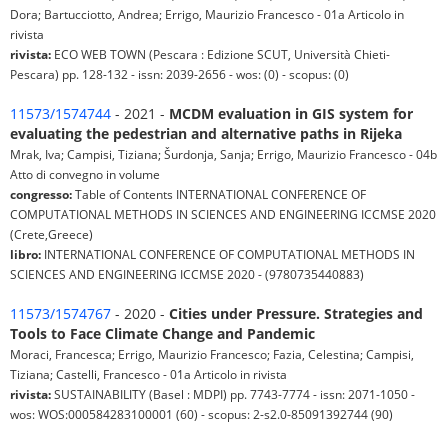
Dora; Bartucciotto, Andrea; Errigo, Maurizio Francesco - 01a Articolo in
rivista
rivista:
ECO WEB TOWN (Pescara : Edizione SCUT, Università Chieti-
Pescara) pp. 128-132 - issn: 2039-2656 - wos: (0) - scopus: (0)
11573/1574744
- 2021 -
MCDM evaluation in GIS system for
evaluating the pedestrian and alternative paths in Rijeka
Mrak, Iva; Campisi, Tiziana; Šurdonja, Sanja; Errigo, Maurizio Francesco - 04b
Atto di convegno in volume
congresso:
Table of Contents INTERNATIONAL CONFERENCE OF
COMPUTATIONAL METHODS IN SCIENCES AND ENGINEERING ICCMSE 2020
(Crete,Greece)
libro:
INTERNATIONAL CONFERENCE OF COMPUTATIONAL METHODS IN
SCIENCES AND ENGINEERING ICCMSE 2020 - (9780735440883)
11573/1574767
- 2020 -
Cities under Pressure. Strategies and
Tools to Face Climate Change and Pandemic
Moraci, Francesca; Errigo, Maurizio Francesco; Fazia, Celestina; Campisi,
Tiziana; Castelli, Francesco - 01a Articolo in rivista
rivista:
SUSTAINABILITY (Basel : MDPI) pp. 7743-7774 - issn: 2071-1050 -
wos: WOS:000584283100001 (60) - scopus: 2-s2.0-85091392744 (90)