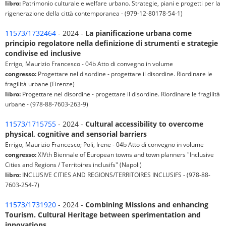
libro:
Patrimonio culturale e welfare urbano. Strategie, piani e progetti per la
rigenerazione della città contemporanea - (979-12-80178-54-1)
11573/1732464
- 2024 -
La pianificazione urbana come
principio regolatore nella definizione di strumenti e strategie
condivise ed inclusive
Errigo, Maurizio Francesco - 04b Atto di convegno in volume
congresso:
Progettare nel disordine - progettare il disordine. Riordinare le
fragilità urbane (Firenze)
libro:
Progettare nel disordine - progettare il disordine. Riordinare le fragilità
urbane - (978-88-7603-263-9)
11573/1715755
- 2024 -
Cultural accessibility to overcome
physical, cognitive and sensorial barriers
Errigo, Maurizio Francesco; Poli, Irene - 04b Atto di convegno in volume
congresso:
XIVth Biennale of European towns and town planners "Inclusive
Cities and Regions / Territoires inclusifs" (Napoli)
libro:
INCLUSIVE CITIES AND REGIONS/TERRITOIRES INCLUSIFS - (978-88-
7603-254-7)
11573/1731920
- 2024 -
Combining Missions and enhancing
Tourism. Cultural Heritage between sperimentation and
innovations