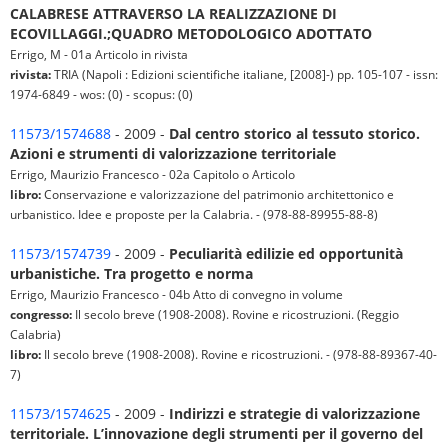
CALABRESE ATTRAVERSO LA REALIZZAZIONE DI
ECOVILLAGGI.;QUADRO METODOLOGICO ADOTTATO
Errigo, M - 01a Articolo in rivista
rivista:
TRIA (Napoli : Edizioni scientifiche italiane, [2008]-) pp. 105-107 - issn:
1974-6849 - wos: (0) - scopus: (0)
11573/1574688
- 2009 -
Dal centro storico al tessuto storico.
Azioni e strumenti di valorizzazione territoriale
Errigo, Maurizio Francesco - 02a Capitolo o Articolo
libro:
Conservazione e valorizzazione del patrimonio architettonico e
urbanistico. Idee e proposte per la Calabria. - (978-88-89955-88-8)
11573/1574739
- 2009 -
Peculiarità edilizie ed opportunità
urbanistiche. Tra progetto e norma
Errigo, Maurizio Francesco - 04b Atto di convegno in volume
congresso:
Il secolo breve (1908-2008). Rovine e ricostruzioni. (Reggio
Calabria)
libro:
Il secolo breve (1908-2008). Rovine e ricostruzioni. - (978-88-89367-40-
7)
11573/1574625
- 2009 -
Indirizzi e strategie di valorizzazione
territoriale. L’innovazione degli strumenti per il governo del