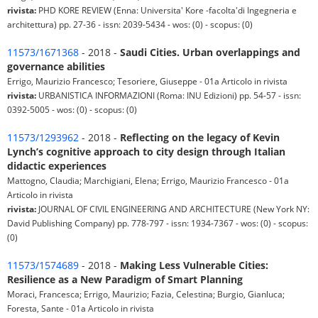
rivista:
PHD KORE REVIEW (Enna: Universita' Kore -facolta'di Ingegneria e
architettura) pp. 27-36 - issn: 2039-5434 - wos: (0) - scopus: (0)
11573/1671368
- 2018 -
Saudi Cities. Urban overlappings and
governance abilities
Errigo, Maurizio Francesco; Tesoriere, Giuseppe - 01a Articolo in rivista
rivista:
URBANISTICA INFORMAZIONI (Roma: INU Edizioni) pp. 54-57 - issn:
0392-5005 - wos: (0) - scopus: (0)
11573/1293962
- 2018 -
Reflecting on the legacy of Kevin
Lynch’s cognitive approach to city design through Italian
didactic experiences
Mattogno, Claudia; Marchigiani, Elena; Errigo, Maurizio Francesco - 01a
Articolo in rivista
rivista:
JOURNAL OF CIVIL ENGINEERING AND ARCHITECTURE (New York NY:
David Publishing Company) pp. 778-797 - issn: 1934-7367 - wos: (0) - scopus:
(0)
11573/1574689
- 2018 -
Making Less Vulnerable Cities:
Resilience as a New Paradigm of Smart Planning
Moraci, Francesca; Errigo, Maurizio; Fazia, Celestina; Burgio, Gianluca;
Foresta, Sante - 01a Articolo in rivista