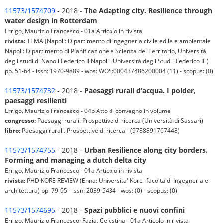
11573/1574709
- 2018 -
The Adapting city. Resilience through
water design in Rotterdam
Errigo, Maurizio Francesco - 01a Articolo in rivista
rivista:
TEMA (Napoli: Dipartimento di ingegneria civile edile e ambientale
Napoli: Dipartimento di Pianificazione e Scienza del Territorio, Università
degli studi di Napoli Federico II Napoli : Università degli Studi "Federico II")
pp. 51-64 - issn: 1970-9889 - wos: WOS:000437486200004 (11) - scopus: (0)
11573/1574732
- 2018 -
Paesaggi rurali d’acqua. I polder,
paesaggi resilienti
Errigo, Maurizio Francesco - 04b Atto di convegno in volume
congresso:
Paesaggi rurali. Prospettive di ricerca (Università di Sassari)
libro:
Paesaggi rurali. Prospettive di ricerca - (9788891767448)
11573/1574755
- 2018 -
Urban Resilience along city borders.
Forming and managing a dutch delta city
Errigo, Maurizio Francesco - 01a Articolo in rivista
rivista:
PHD KORE REVIEW (Enna: Universita' Kore -facolta'di Ingegneria e
architettura) pp. 79-95 - issn: 2039-5434 - wos: (0) - scopus: (0)
11573/1574695
- 2018 -
Spazi pubblici e nuovi confini
Errigo, Maurizio Francesco; Fazia, Celestina - 01a Articolo in rivista