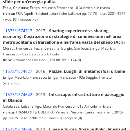
sfide per un’energia pulita
Fazia, Celestina; Errigo, Maurizio Francesco - 01a Articolo in rivista
rivista:
TRIA (apoli : Edizioni scientifiche italiane) pp. 57-73 - issn: 2281-4574
- wos: (0) - scopus: (0)
11573/1574717
- 2017 -
Sharing experience vs sharing
economy. Costruzione di strategie di condivisione nell'area
metropolitana di Barcellona e nell'area vasta del silano (Acri)
Moraci, Francesca; Fazia, Celestina; Burgio, Gianluca; Errigo, Maurizio
Francesco - 02a Capitolo o Articolo
libro:
Urbanistica Dossier - (978-88-7603-174-8)
11573/1574627
- 2016 -
Piazze. Luoghi di metamorfosi urbane
Errigo, Maurizio Francesco; Errigo, Francesco - 03a Saggio, Trattato
Scientifico
11573/1574642
- 2013 -
Infrascape: infrastrutture e paesaggio
in Olanda
Calabrese, Luisa; Errigo, Maurizio Francesco - 01a Articolo in rivista
rivista:
TRASPORTI & CULTURA (Venezia ; Verona : Laura Facchinelli, 2012-)
pp. 68-75 - issn: 2280-3998 - wos: (0) - scopus: (0)
11573/1574656
- 2013 -
Linea e forma. Spazi pubblici lineari ed