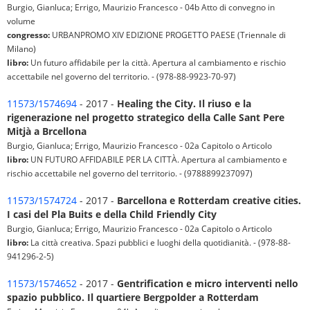
Burgio, Gianluca; Errigo, Maurizio Francesco - 04b Atto di convegno in
volume
congresso:
URBANPROMO XIV EDIZIONE PROGETTO PAESE (Triennale di
Milano)
libro:
Un futuro affidabile per la città. Apertura al cambiamento e rischio
accettabile nel governo del territorio. - (978-88-9923-70-97)
11573/1574694
- 2017 -
Healing the City. Il riuso e la
rigenerazione nel progetto strategico della Calle Sant Pere
Mitjà a Brcellona
Burgio, Gianluca; Errigo, Maurizio Francesco - 02a Capitolo o Articolo
libro:
UN FUTURO AFFIDABILE PER LA CITTÀ. Apertura al cambiamento e
rischio accettabile nel governo del territorio. - (9788899237097)
11573/1574724
- 2017 -
Barcellona e Rotterdam creative cities.
I casi del Pla Buits e della Child Friendly City
Burgio, Gianluca; Errigo, Maurizio Francesco - 02a Capitolo o Articolo
libro:
La città creativa. Spazi pubblici e luoghi della quotidianità. - (978-88-
941296-2-5)
11573/1574652
- 2017 -
Gentrification e micro interventi nello
spazio pubblico. Il quartiere Bergpolder a Rotterdam