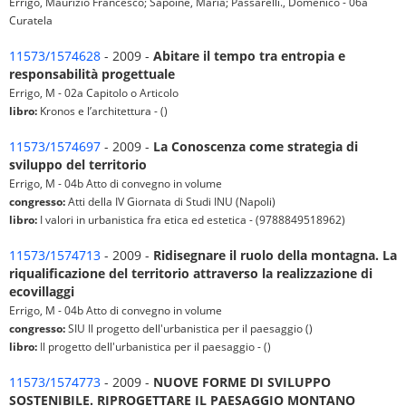
Errigo, Maurizio Francesco; Sapoine, Maria; Passarelli., Domenico - 06a
Curatela
11573/1574628
- 2009 -
Abitare il tempo tra entropia e
responsabilità progettuale
Errigo, M - 02a Capitolo o Articolo
libro:
Kronos e l’architettura - ()
11573/1574697
- 2009 -
La Conoscenza come strategia di
sviluppo del territorio
Errigo, M - 04b Atto di convegno in volume
congresso:
Atti della IV Giornata di Studi INU (Napoli)
libro:
I valori in urbanistica fra etica ed estetica - (9788849518962)
11573/1574713
- 2009 -
Ridisegnare il ruolo della montagna. La
riqualificazione del territorio attraverso la realizzazione di
ecovillaggi
Errigo, M - 04b Atto di convegno in volume
congresso:
SIU Il progetto dell'urbanistica per il paesaggio ()
libro:
Il progetto dell'urbanistica per il paesaggio - ()
11573/1574773
- 2009 -
NUOVE FORME DI SVILUPPO
SOSTENIBILE. RIPROGETTARE IL PAESAGGIO MONTANO