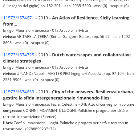
All'insegna del giglio) pp. 182-201 - issn: 2035-5300 - wos: (0) - scopus: (0)
11573/1574671
- 2019 -
An Atlas of Resilience. Sicily learning
from…
Errigo, Maurizio Francesco - 01a Articolo in rivista
rivista:
ABITARE LA TERRA (Roma; Gangemi Editore) pp. 56-57 - issn: 1592-
8608 - wos: (0) - scopus: (0)
11573/1574725
- 2019 -
Dutch waterscapes and collaborative
climate strategies
Errigo, Maurizio Francesco - 01a Articolo in rivista
rivista:
UPLAND (Napoli : MASTER PRO Ingegneri Associati) pp. 97-104 - issn:
2531-9906 - wos: (0) - scopus: (0)
11573/1574659
- 2019 -
City of the answers. Resilienza urbana,
gestire la sfida intergenerazionale rimanendo illesi
Errigo, Maurizio Francesco; Fazia, Celestina - 04b Atto di convegno in volume
congresso:
CONFINI, MOVIMENTI, LUOGHI. Politiche e progetti per città e
territori in transizione (Firenze)
libro:
Confini, movimenti, luoghi. Politiche e progetti per città e territori in
transizione - (9788899237172)