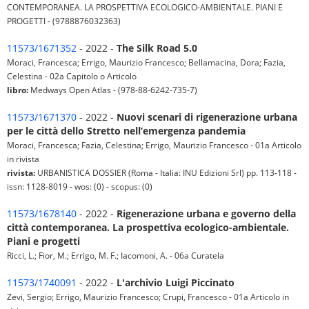
CONTEMPORANEA. LA PROSPETTIVA ECOLOGICO-AMBIENTALE. PIANI E
PROGETTI - (9788876032363)
11573/1671352
- 2022 -
The Silk Road 5.0
Moraci, Francesca; Errigo, Maurizio Francesco; Bellamacina, Dora; Fazia,
Celestina - 02a Capitolo o Articolo
libro:
Medways Open Atlas - (978-88-6242-735-7)
11573/1671370
- 2022 -
Nuovi scenari di rigenerazione urbana
per le città dello Stretto nell’emergenza pandemia
Moraci, Francesca; Fazia, Celestina; Errigo, Maurizio Francesco - 01a Articolo
in rivista
rivista:
URBANISTICA DOSSIER (Roma - Italia: INU Edizioni Srl) pp. 113-118 -
issn: 1128-8019 - wos: (0) - scopus: (0)
11573/1678140
- 2022 -
Rigenerazione urbana e governo della
città contemporanea. La prospettiva ecologico-ambientale.
Piani e progetti
Ricci, L.; Fior, M.; Errigo, M. F.; Iacomoni, A. - 06a Curatela
11573/1740091
- 2022 -
L'archivio Luigi Piccinato
Zevi, Sergio; Errigo, Maurizio Francesco; Crupi, Francesco - 01a Articolo in