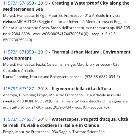
11573/1574650
- 2019 -
Creating a Waterproof City along the
Mediterranean Sea
Moraci, Francesca; Errigo, Maurizio Francesco - 01a Articolo in rivista
rivista:
ARCHISTOR (Reggio Calabria: Università Mediterranea di Reggio
Calabria Laboratorio Cross. Storia dell'architettura e restauro) pp. 698-705 -
issn: 2384-8898 - wos: WOS:000541744700054 (0) - scopus: 2-s2.0-
85097302598 (0)
11573/1671359
- 2019 -
Thermal Urban Natural. Environment
Development
Moraci, Francesca; Fazia, Celestina; Errigo, Maurizio Francesco - 02a
Capitolo o Articolo
libro:
Planning, Nature and Ecosystem service - (978-88-6887-054-6)
11573/1673187
- 2018 -
Il governo della città diffusa
Acampa, Giovanna; Errigo, Maurizio Francesco - 01a Articolo in rivista
rivista:
PHD KORE REVIEW (Enna: Universita' Kore -facolta'di Ingegneria e
architettura) pp. 21-36 - issn: 2039-5434 - wos: (0) - scopus: (0)
11573/1574637
- 2018 -
Waterscapes. Progetti d’acqua. Città
termali, fluviali e costiere in Italia e in Olanda
Errigo, Maurizio Francesco - 03a Saggio, Trattato Scientifico