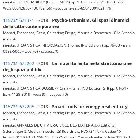
rivista:
SUSTAINABILITY (Basel : MDPI) pp. 1-18 - issn: 2071-1050 - wos:
WOS:000428567100182 (59) - scopus: 2-s2.0-85043391021 (79)
11573/1671371
- 2018 -
Psycho-Urbanism. Gli spazi dinamici
della città contemporanea
Moraci, Francesca; Fazia, Celestina; Errigo, Maurizio Francesco - 01a Articolo
in rivista
rivista:
URBANISTICA INFORMAZIONI (Roma: INU Edizioni) pp. 79-83 - issn:
0392-5005 - wos: (0) - scopus: (0)
11573/1672202
- 2018 -
La mobilità lenta nella strutturazione
degli spazi pubblici
Moraci, Francesca; Fazia, Celestina; Errigo, Maurizio Francesco - 01a Articolo
in rivista
rivista:
URBANISTICA DOSSIER (Roma - Italia: INU Edizioni Srl) pp. 61-64 -
issn: 1128-8019 - wos: (0) - scopus: (0)
11573/1672205
- 2018 -
Smart tools for energy resilient city
Moraci, Francesca; Fazia, Celestina; Errigo, Maurizio Francesco - 01a Articolo
in rivista
rivista:
ANNALES DE CHIMIE-SCIENCE DES MATERIAUX (Editions
Scientifique & Medical Elsevier:23 Rue Linois, F 75724 Paris Cedex 15
France:011 33 1 71724646, INTERNET: http://www.elsevier.fr, Fax: 011 33 1