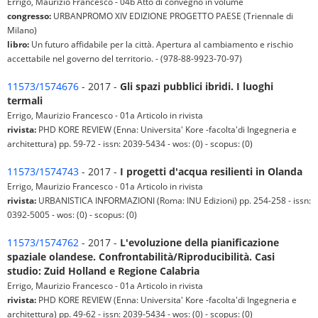
Errigo, Maurizio Francesco - 04b Atto di convegno in volume
congresso:
URBANPROMO XIV EDIZIONE PROGETTO PAESE (Triennale di
Milano)
libro:
Un futuro affidabile per la città. Apertura al cambiamento e rischio
accettabile nel governo del territorio. - (978-88-9923-70-97)
11573/1574676
- 2017 -
Gli spazi pubblici ibridi. I luoghi
termali
Errigo, Maurizio Francesco - 01a Articolo in rivista
rivista:
PHD KORE REVIEW (Enna: Universita' Kore -facolta'di Ingegneria e
architettura) pp. 59-72 - issn: 2039-5434 - wos: (0) - scopus: (0)
11573/1574743
- 2017 -
I progetti d'acqua resilienti in Olanda
Errigo, Maurizio Francesco - 01a Articolo in rivista
rivista:
URBANISTICA INFORMAZIONI (Roma: INU Edizioni) pp. 254-258 - issn:
0392-5005 - wos: (0) - scopus: (0)
11573/1574762
- 2017 -
L'evoluzione della pianificazione
spaziale olandese. Confrontabilità/Riproducibilità. Casi
studio: Zuid Holland e Regione Calabria
Errigo, Maurizio Francesco - 01a Articolo in rivista
rivista:
PHD KORE REVIEW (Enna: Universita' Kore -facolta'di Ingegneria e
architettura) pp. 49-62 - issn: 2039-5434 - wos: (0) - scopus: (0)