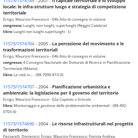
11573/1574749
- 2007 -
Il capitale territoriale e lo sviluppo
locale: le infra-strutture luogo e strategia di competizione
territoriale
Errigo, Maurizio Francesco - 04b Atto di convegno in volume
congresso:
Luoghi, non luoghi, superluoghi (Reggio Calabria)
libro:
Luoghi non luoghi superluoghi - ()
11573/1574704
- 2005 -
La percezione del movimento e le
trasformazioni territoriali
Errigo, Maurizio Francesco - 04b Atto di convegno in volume
congresso:
4 Convegno Nazionale dei Dottorati di Ricerca in Pianificazione
Territoriale (Milano)
libro:
La città in... - (88-7090-810-0)
11573/1574707
- 2004 -
Pianificazione urbanistica e
ambientale: la legislazione per il governo del territorio
Errigo, Maurizio Francesco - 02a Capitolo o Articolo
libro:
Monitoraggio e gestione delle problematiche ambientali - (88-492-
0703-4)
11573/1574690
- 2004 -
Le risorse infrastrutturali nel progetto
di territorio
Passarelli, Domenico; Errigo, Maurizio Francesco; Fiorista Andrea,