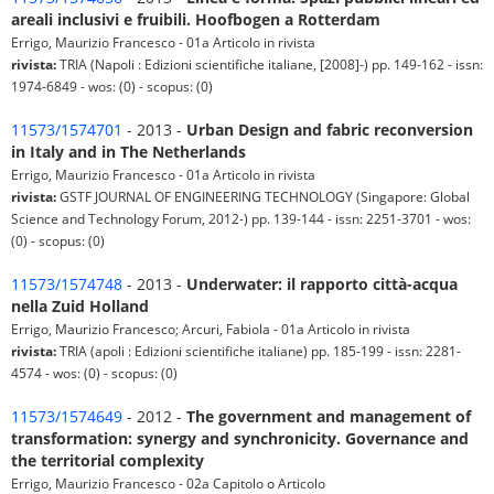
areali inclusivi e fruibili. Hoofbogen a Rotterdam
Errigo, Maurizio Francesco - 01a Articolo in rivista
rivista:
TRIA (Napoli : Edizioni scientifiche italiane, [2008]-) pp. 149-162 - issn:
1974-6849 - wos: (0) - scopus: (0)
11573/1574701
- 2013 -
Urban Design and fabric reconversion
in Italy and in The Netherlands
Errigo, Maurizio Francesco - 01a Articolo in rivista
rivista:
GSTF JOURNAL OF ENGINEERING TECHNOLOGY (Singapore: Global
Science and Technology Forum, 2012-) pp. 139-144 - issn: 2251-3701 - wos:
(0) - scopus: (0)
11573/1574748
- 2013 -
Underwater: il rapporto città-acqua
nella Zuid Holland
Errigo, Maurizio Francesco; Arcuri, Fabiola - 01a Articolo in rivista
rivista:
TRIA (apoli : Edizioni scientifiche italiane) pp. 185-199 - issn: 2281-
4574 - wos: (0) - scopus: (0)
11573/1574649
- 2012 -
The government and management of
transformation: synergy and synchronicity. Governance and
the territorial complexity
Errigo, Maurizio Francesco - 02a Capitolo o Articolo