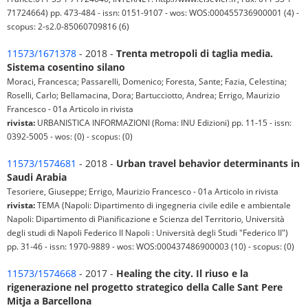
71724664) pp. 473-484 - issn: 0151-9107 - wos: WOS:000455736900001 (4) -
scopus: 2-s2.0-85060709816 (6)
11573/1671378
- 2018 -
Trenta metropoli di taglia media.
Sistema cosentino silano
Moraci, Francesca; Passarelli, Domenico; Foresta, Sante; Fazia, Celestina;
Roselli, Carlo; Bellamacina, Dora; Bartucciotto, Andrea; Errigo, Maurizio
Francesco - 01a Articolo in rivista
rivista:
URBANISTICA INFORMAZIONI (Roma: INU Edizioni) pp. 11-15 - issn:
0392-5005 - wos: (0) - scopus: (0)
11573/1574681
- 2018 -
Urban travel behavior determinants in
Saudi Arabia
Tesoriere, Giuseppe; Errigo, Maurizio Francesco - 01a Articolo in rivista
rivista:
TEMA (Napoli: Dipartimento di ingegneria civile edile e ambientale
Napoli: Dipartimento di Pianificazione e Scienza del Territorio, Università
degli studi di Napoli Federico II Napoli : Università degli Studi "Federico II")
pp. 31-46 - issn: 1970-9889 - wos: WOS:000437486900003 (10) - scopus: (0)
11573/1574668
- 2017 -
Healing the city. Il riuso e la
rigenerazione nel progetto strategico della Calle Sant Pere
Mitja a Barcellona