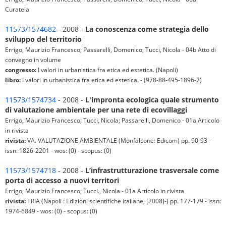
Curatela
11573/1574682
- 2008 -
La conoscenza come strategia dello
sviluppo del territorio
Errigo, Maurizio Francesco; Passarelli, Domenico; Tucci, Nicola - 04b Atto di
convegno in volume
congresso:
I valori in urbanistica fra etica ed estetica. (Napoli)
libro:
I valori in urbanistica fra etica ed estetica. - (978-88-495-1896-2)
11573/1574734
- 2008 -
L'impronta ecologica quale strumento
di valutazione ambientale per una rete di ecovillaggi
Errigo, Maurizio Francesco; Tucci, Nicola; Passarelli, Domenico - 01a Articolo
in rivista
rivista:
VA. VALUTAZIONE AMBIENTALE (Monfalcone: Edicom) pp. 90-93 -
issn: 1826-2201 - wos: (0) - scopus: (0)
11573/1574718
- 2008 -
L’infrastrutturazione trasversale come
porta di accesso a nuovi territori
Errigo, Maurizio Francesco; Tucci., Nicola - 01a Articolo in rivista
rivista:
TRIA (Napoli : Edizioni scientifiche italiane, [2008]-) pp. 177-179 - issn:
1974-6849 - wos: (0) - scopus: (0)