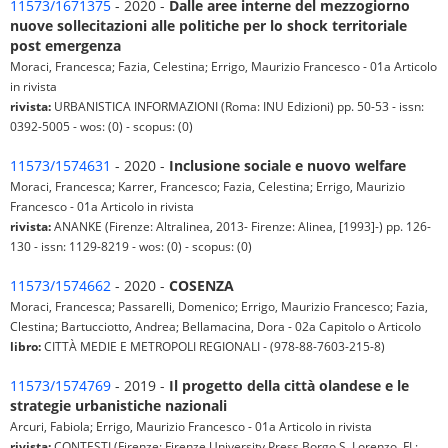
11573/1671375
- 2020 -
Dalle aree interne del mezzogiorno
nuove sollecitazioni alle politiche per lo shock territoriale
post emergenza
Moraci, Francesca; Fazia, Celestina; Errigo, Maurizio Francesco - 01a Articolo
in rivista
rivista:
URBANISTICA INFORMAZIONI (Roma: INU Edizioni) pp. 50-53 - issn:
0392-5005 - wos: (0) - scopus: (0)
11573/1574631
- 2020 -
Inclusione sociale e nuovo welfare
Moraci, Francesca; Karrer, Francesco; Fazia, Celestina; Errigo, Maurizio
Francesco - 01a Articolo in rivista
rivista:
ANANKE (Firenze: Altralinea, 2013- Firenze: Alinea, [1993]-) pp. 126-
130 - issn: 1129-8219 - wos: (0) - scopus: (0)
11573/1574662
- 2020 -
COSENZA
Moraci, Francesca; Passarelli, Domenico; Errigo, Maurizio Francesco; Fazia,
Clestina; Bartucciotto, Andrea; Bellamacina, Dora - 02a Capitolo o Articolo
libro:
CITTÀ MEDIE E METROPOLI REGIONALI - (978-88-7603-215-8)
11573/1574769
- 2019 -
Il progetto della città olandese e le
strategie urbanistiche nazionali
Arcuri, Fabiola; Errigo, Maurizio Francesco - 01a Articolo in rivista
rivista:
CONTESTI (Firenze: Firenze University Press Borgo S. Lorenzo, FI :