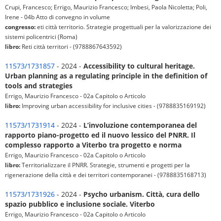
Crupi, Francesco; Errigo, Maurizio Francesco; Imbesi, Paola Nicoletta; Poli,
Irene - 04b Atto di convegno in volume
congresso:
eti città territorio. Strategie progettuali per la valorizzazione dei
sistemi policentrici (Roma)
libro:
Reti città territori - (9788867643592)
11573/1731857
- 2024 -
Accessibility to cultural heritage.
Urban planning as a regulating principle in the definition of
tools and strategies
Errigo, Maurizio Francesco - 02a Capitolo o Articolo
libro:
Improving urban accessibility for inclusive cities - (9788835169192)
11573/1731914
- 2024 -
L’involuzione contemporanea del
rapporto piano-progetto ed il nuovo lessico del PNRR. Il
complesso rapporto a Viterbo tra progetto e norma
Errigo, Maurizio Francesco - 02a Capitolo o Articolo
libro:
Territorializzare il PNRR. Strategie, strumenti e progetti per la
rigenerazione della città e dei territori contemporanei - (9788835168713)
11573/1731926
- 2024 -
Psycho urbanism. Città, cura dello
spazio pubblico e inclusione sociale. Viterbo
Errigo, Maurizio Francesco - 02a Capitolo o Articolo