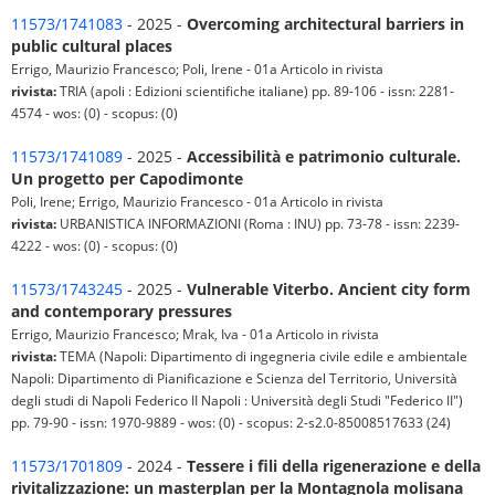
11573/1741083
- 2025 -
Overcoming architectural barriers in
public cultural places
Errigo, Maurizio Francesco; Poli, Irene - 01a Articolo in rivista
rivista:
TRIA (apoli : Edizioni scientifiche italiane) pp. 89-106 - issn: 2281-
4574 - wos: (0) - scopus: (0)
11573/1741089
- 2025 -
Accessibilità e patrimonio culturale.
Un progetto per Capodimonte
Poli, Irene; Errigo, Maurizio Francesco - 01a Articolo in rivista
rivista:
URBANISTICA INFORMAZIONI (Roma : INU) pp. 73-78 - issn: 2239-
4222 - wos: (0) - scopus: (0)
11573/1743245
- 2025 -
Vulnerable Viterbo. Ancient city form
and contemporary pressures
Errigo, Maurizio Francesco; Mrak, Iva - 01a Articolo in rivista
rivista:
TEMA (Napoli: Dipartimento di ingegneria civile edile e ambientale
Napoli: Dipartimento di Pianificazione e Scienza del Territorio, Università
degli studi di Napoli Federico II Napoli : Università degli Studi "Federico II")
pp. 79-90 - issn: 1970-9889 - wos: (0) - scopus: 2-s2.0-85008517633 (24)
11573/1701809
- 2024 -
Tessere i fili della rigenerazione e della
rivitalizzazione: un masterplan per la Montagnola molisana