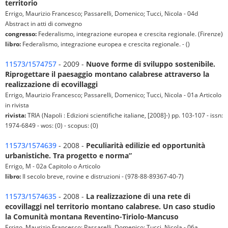
territorio
Errigo, Maurizio Francesco; Passarelli, Domenico; Tucci, Nicola - 04d
Abstract in atti di convegno
congresso:
Federalismo, integrazione europea e crescita regionale. (Firenze)
libro:
Federalismo, integrazione europea e crescita regionale. - ()
11573/1574757
- 2009 -
Nuove forme di sviluppo sostenibile.
Riprogettare il paesaggio montano calabrese attraverso la
realizzazione di ecovillaggi
Errigo, Maurizio Francesco; Passarelli, Domenico; Tucci, Nicola - 01a Articolo
in rivista
rivista:
TRIA (Napoli : Edizioni scientifiche italiane, [2008]-) pp. 103-107 - issn:
1974-6849 - wos: (0) - scopus: (0)
11573/1574639
- 2008 -
Peculiarità edilizie ed opportunità
urbanistiche. Tra progetto e norma”
Errigo, M - 02a Capitolo o Articolo
libro:
Il secolo breve, rovine e distruzioni - (978-88-89367-40-7)
11573/1574635
- 2008 -
La realizzazione di una rete di
ecovillaggi nel territorio montano calabrese. Un caso studio
la Comunità montana Reventino-Tiriolo-Mancuso
Errigo, Maurizio Francesco; Passarelli, Domenico; Tucci, Nicola - 06a