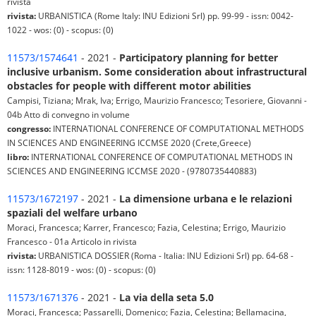
rivista
rivista:
URBANISTICA (Rome Italy: INU Edizioni Srl) pp. 99-99 - issn: 0042-
1022 - wos: (0) - scopus: (0)
11573/1574641
- 2021 -
Participatory planning for better
inclusive urbanism. Some consideration about infrastructural
obstacles for people with different motor abilities
Campisi, Tiziana; Mrak, Iva; Errigo, Maurizio Francesco; Tesoriere, Giovanni -
04b Atto di convegno in volume
congresso:
INTERNATIONAL CONFERENCE OF COMPUTATIONAL METHODS
IN SCIENCES AND ENGINEERING ICCMSE 2020 (Crete,Greece)
libro:
INTERNATIONAL CONFERENCE OF COMPUTATIONAL METHODS IN
SCIENCES AND ENGINEERING ICCMSE 2020 - (9780735440883)
11573/1672197
- 2021 -
La dimensione urbana e le relazioni
spaziali del welfare urbano
Moraci, Francesca; Karrer, Francesco; Fazia, Celestina; Errigo, Maurizio
Francesco - 01a Articolo in rivista
rivista:
URBANISTICA DOSSIER (Roma - Italia: INU Edizioni Srl) pp. 64-68 -
issn: 1128-8019 - wos: (0) - scopus: (0)
11573/1671376
- 2021 -
La via della seta 5.0
Moraci, Francesca; Passarelli, Domenico; Fazia, Celestina; Bellamacina,