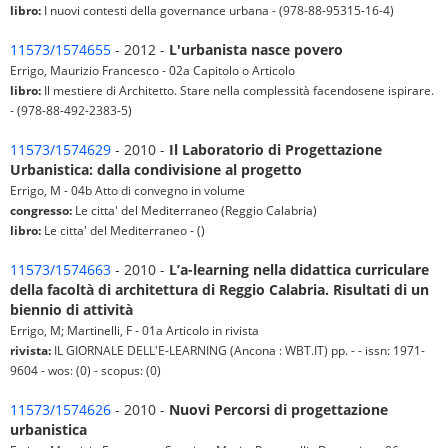
libro:
I nuovi contesti della governance urbana - (978-88-95315-16-4)
11573/1574655
- 2012 -
L'urbanista nasce povero
Errigo, Maurizio Francesco - 02a Capitolo o Articolo
libro:
Il mestiere di Architetto. Stare nella complessità facendosene ispirare.
- (978-88-492-2383-5)
11573/1574629
- 2010 -
Il Laboratorio di Progettazione
Urbanistica: dalla condivisione al progetto
Errigo, M - 04b Atto di convegno in volume
congresso:
Le citta' del Mediterraneo (Reggio Calabria)
libro:
Le citta' del Mediterraneo - ()
11573/1574663
- 2010 -
L’a-learning nella didattica curriculare
della facoltà di architettura di Reggio Calabria. Risultati di un
biennio di attività
Errigo, M; Martinelli, F - 01a Articolo in rivista
rivista:
IL GIORNALE DELL'E-LEARNING (Ancona : WBT.IT) pp. - - issn: 1971-
9604 - wos: (0) - scopus: (0)
11573/1574626
- 2010 -
Nuovi Percorsi di progettazione
urbanistica