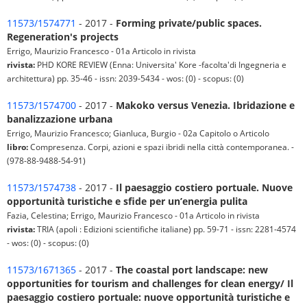
11573/1574771
- 2017 -
Forming private/public spaces.
Regeneration's projects
Errigo, Maurizio Francesco - 01a Articolo in rivista
rivista:
PHD KORE REVIEW (Enna: Universita' Kore -facolta'di Ingegneria e
architettura) pp. 35-46 - issn: 2039-5434 - wos: (0) - scopus: (0)
11573/1574700
- 2017 -
Makoko versus Venezia. Ibridazione e
banalizzazione urbana
Errigo, Maurizio Francesco; Gianluca, Burgio - 02a Capitolo o Articolo
libro:
Compresenza. Corpi, azioni e spazi ibridi nella città contemporanea. -
(978-88-9488-54-91)
11573/1574738
- 2017 -
Il paesaggio costiero portuale. Nuove
opportunità turistiche e sfide per un’energia pulita
Fazia, Celestina; Errigo, Maurizio Francesco - 01a Articolo in rivista
rivista:
TRIA (apoli : Edizioni scientifiche italiane) pp. 59-71 - issn: 2281-4574
- wos: (0) - scopus: (0)
11573/1671365
- 2017 -
The coastal port landscape: new
opportunities for tourism and challenges for clean energy/ Il
paesaggio costiero portuale: nuove opportunità turistiche e