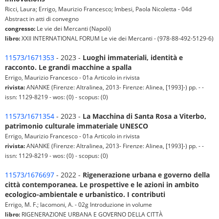
Ricci, Laura; Errigo, Maurizio Francesco; Imbesi, Paola Nicoletta - 04d
Abstract in atti di convegno
congresso:
Le vie dei Mercanti (Napoli)
libro:
XXII INTERNATIONAL FORUM Le vie dei Mercanti - (978-88-492-5129-6)
11573/1671353
- 2023 -
Luoghi immateriali, identità e
racconto. Le grandi macchine a spalla
Errigo, Maurizio Francesco - 01a Articolo in rivista
rivista:
ANANKE (Firenze: Altralinea, 2013- Firenze: Alinea, [1993]-) pp. - -
issn: 1129-8219 - wos: (0) - scopus: (0)
11573/1671354
- 2023 -
La Macchina di Santa Rosa a Viterbo,
patrimonio culturale immateriale UNESCO
Errigo, Maurizio Francesco - 01a Articolo in rivista
rivista:
ANANKE (Firenze: Altralinea, 2013- Firenze: Alinea, [1993]-) pp. - -
issn: 1129-8219 - wos: (0) - scopus: (0)
11573/1676697
- 2022 -
Rigenerazione urbana e governo della
città contemporanea. Le prospettive e le azioni in ambito
ecologico-ambientale e urbanistico. I contributi
Errigo, M. F.; Iacomoni, A. - 02g Introduzione in volume
libro:
RIGENERAZIONE URBANA E GOVERNO DELLA CITTÀ