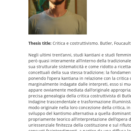
Thesis title:
Critica e costruttivismo. Butler, Foucault
Negli ultimi trent’anni, studi kantiani e studi femmi
però quasi interamente all’interno della tradizionale 
sua strutturale sistematicità e come ridotto a ricett
concettuali della sua stessa tradizione; la fondament
ponendo l’opera kantiana in relazione con la critica c
marginalmente indagate dalle interpreti, esso si muov
appare ovviamente mediata dall’originale appropriazi
precisa genealogia della critica costruttivista di Bu
Indagine trascendentale e trasformazione illuminista
modo originale nella loro concezione della critica, i
sviluppo del kantismo alternativa a quella dominante
propriamente teorico all’interpretazione dell’opera di
un’essenziale finitezza della costituzione e sul rifiu
consueti fraintendimenti, a partire da una diffusa le