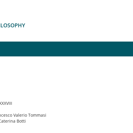
HILOSOPHY
 XXXVIII
ancesco Valerio Tommasi
Caterina Botti