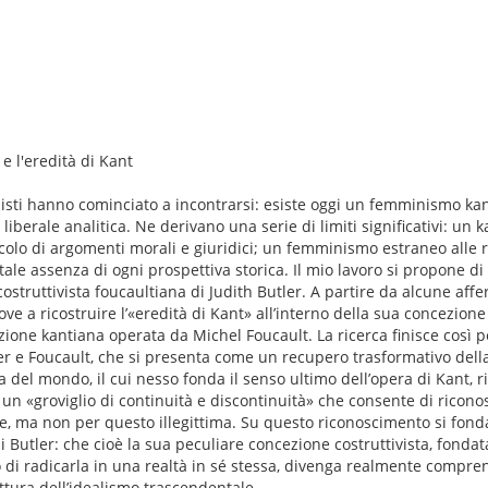
 e l'eredità di Kant
nisti hanno cominciato a incontrarsi: esiste oggi un femminismo kan
liberale analitica. Ne derivano una serie di limiti significativi: un 
acolo di argomenti morali e giuridici; un femminismo estraneo alle 
ale assenza di ogni prospettiva storica. Il mio lavoro si propone di 
ostruttivista foucaultiana di Judith Butler. A partire da alcune affe
e a ricostruire l’«eredità di Kant» all’interno della sua concezione 
one kantiana operata da Michel Foucault. La ricerca finisce così p
tler e Foucault, che si presenta come un recupero trasformativo della
 del mondo, il cui nesso fonda il senso ultimo dell’opera di Kant, 
n un «groviglio di continuità e discontinuità» che consente di ricono
, ma non per questo illegittima. Su questo riconoscimento si fonda
 Butler: che cioè la sua peculiare concezione costruttivista, fondata
to di radicarla in una realtà in sé stessa, divenga realmente compren
ttura dell’idealismo trascendentale.