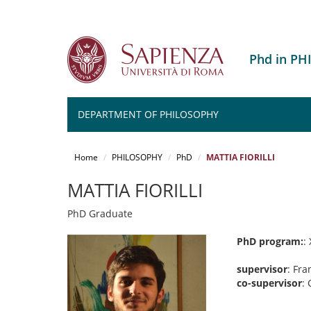
Phd in P
DEPARTMENT OF PHILOSOPHY
Salta
al
Home
PHILOSOPHY
PhD
MATTIA FIORILLI
contenuto
principale
MATTIA FIORILLI
PhD Graduate
PhD program:
:
supervisor
: Fr
co-supervisor
: 