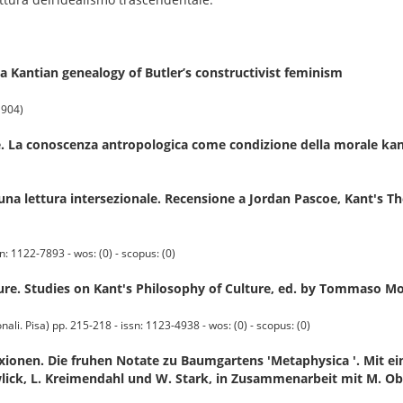
 a Kantian genealogy of Butler’s constructivist feminism
1904)
e. La conoscenza antropologica come condizione della morale ka
 una lettura intersezionale. Recensione a Jordan Pascoe, Kant's T
ssn: 1122-7893 - wos: (0) - scopus: (0)
ure. Studies on Kant's Philosophy of Culture, ed. by Tommaso M
onali. Pisa) pp. 215-218 - issn: 1123-4938 - wos: (0) - scopus: (0)
ionen. Die fruhen Notate zu Baumgartens 'Metaphysica '. Mit ein
lick, L. Kreimendahl und W. Stark, in Zusammenarbeit mit M. O