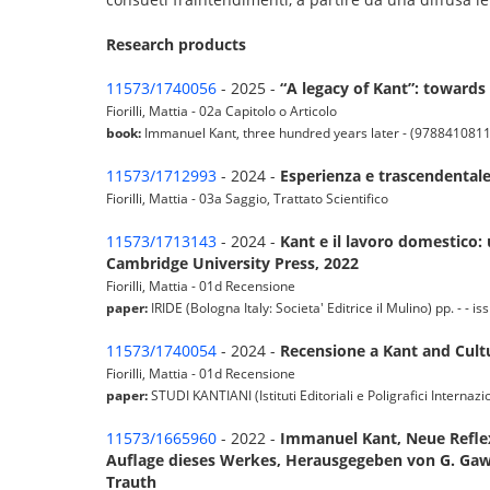
Research products
11573/1740056
- 2025 -
“A legacy of Kant”: towards
Fiorilli, Mattia - 02a Capitolo o Articolo
book:
Immanuel Kant, three hundred years later - (978841081
11573/1712993
- 2024 -
Esperienza e trascendental
Fiorilli, Mattia - 03a Saggio, Trattato Scientifico
11573/1713143
- 2024 -
Kant e il lavoro domestico:
Cambridge University Press, 2022
Fiorilli, Mattia - 01d Recensione
paper:
IRIDE (Bologna Italy: Societa' Editrice il Mulino) pp. - - i
11573/1740054
- 2024 -
Recensione a Kant and Cult
Fiorilli, Mattia - 01d Recensione
paper:
STUDI KANTIANI (Istituti Editoriali e Poligrafici Internazi
11573/1665960
- 2022 -
Immanuel Kant, Neue Reflex
Auflage dieses Werkes, Herausgegeben von G. Gaw
Trauth