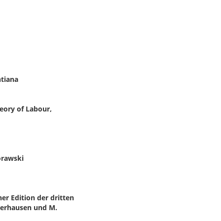
ntiana
heory of Labour,
orawski
er Edition der dritten
berhausen und M.