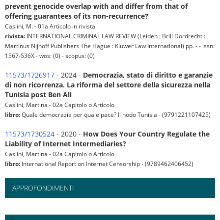
prevent genocide overlap with and differ from that of
offering guarantees of its non-recurrence?
Caslini, M. - 01a Articolo in rivista
rivista:
INTERNATIONAL CRIMINAL LAW REVIEW (Leiden : Brill Dordrecht :
Martinus Nijhoff Publishers The Hague : Kluwer Law International) pp. - - issn:
1567-536X - wos: (0) - scopus: (0)
11573/1726917
- 2024 -
Democrazia, stato di diritto e garanzie
di non ricorrenza. La riforma del settore della sicurezza nella
Tunisia post Ben Ali
Caslini, Martina - 02a Capitolo o Articolo
libro:
Quale democrazia per quale pace? Il nodo Tunisia - (9791221107425)
11573/1730524
- 2020 -
How Does Your Country Regulate the
Liability of Internet Intermediaries?
Caslini, Martina - 02a Capitolo o Articolo
libro:
International Report on Internet Censorship - (9789462406452)
APPROFONDIMENTI