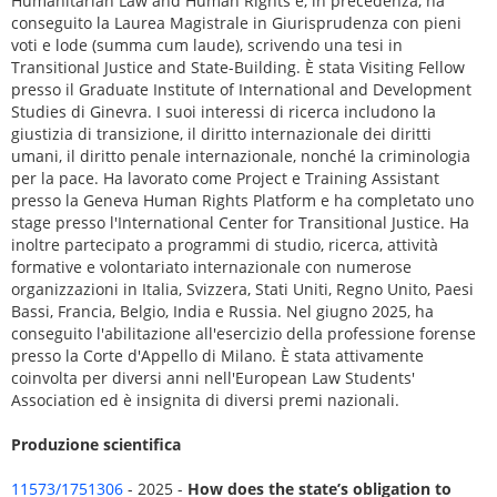
Humanitarian Law and Human Rights e, in precedenza, ha
conseguito la Laurea Magistrale in Giurisprudenza con pieni
voti e lode (summa cum laude), scrivendo una tesi in
Transitional Justice and State-Building. È stata Visiting Fellow
presso il Graduate Institute of International and Development
Studies di Ginevra. I suoi interessi di ricerca includono la
giustizia di transizione, il diritto internazionale dei diritti
umani, il diritto penale internazionale, nonché la criminologia
per la pace. Ha lavorato come Project e Training Assistant
presso la Geneva Human Rights Platform e ha completato uno
stage presso l'International Center for Transitional Justice. Ha
inoltre partecipato a programmi di studio, ricerca, attività
formative e volontariato internazionale con numerose
organizzazioni in Italia, Svizzera, Stati Uniti, Regno Unito, Paesi
Bassi, Francia, Belgio, India e Russia. Nel giugno 2025, ha
conseguito l'abilitazione all'esercizio della professione forense
presso la Corte d'Appello di Milano. È stata attivamente
coinvolta per diversi anni nell'European Law Students'
Association ed è insignita di diversi premi nazionali.
Produzione scientifica
11573/1751306
- 2025 -
How does the state’s obligation to