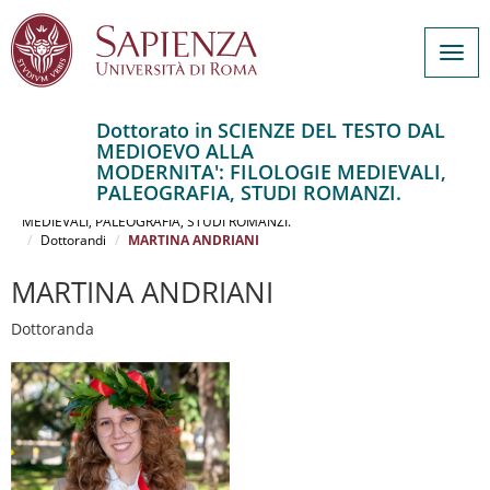
Togg
navig
Dottorato in SCIENZE DEL TESTO DAL
MEDIOEVO ALLA
Salta
MODERNITA': FILOLOGIE MEDIEVALI,
al
Home
PALEOGRAFIA, STUDI ROMANZI.
contenuto
SCIENZE DEL TESTO DAL MEDIOEVO ALLA MODERNITA': FILOLOGIE
MEDIEVALI, PALEOGRAFIA, STUDI ROMANZI.
principale
Dottorandi
MARTINA ANDRIANI
MARTINA ANDRIANI
Dottoranda