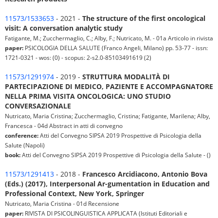
11573/1533653
- 2021 -
The structure of the first oncological
visit: A conversation analytic study
Fatigante, M.; Zucchermaglio, C.; Alby, F.; Nutricato, M. - 01a Articolo in rivista
paper:
PSICOLOGIA DELLA SALUTE (Franco Angeli, Milano) pp. 53-77 - issn:
1721-0321 - wos: (0) - scopus: 2-s2.0-85103491619 (2)
11573/1291974
- 2019 -
STRUTTURA MODALITÀ DI
PARTECIPAZIONE DI MEDICO, PAZIENTE E ACCOMPAGNATORE
NELLA PRIMA VISITA ONCOLOGICA: UNO STUDIO
CONVERSAZIONALE
Nutricato, Maria Cristina; Zucchermaglio, Cristina; Fatigante, Marilena; Alby,
Francesca - 04d Abstract in atti di convegno
conference:
Atti del Convegno SIPSA 2019 Prospettive di Psicologia della
Salute (Napoli)
book:
Atti del Convegno SIPSA 2019 Prospettive di Psicologia della Salute - ()
11573/1291413
- 2018 -
Francesco Arcidiacono, Antonio Bova
(Eds.) (2017), Interpersonal Ar-gumentation in Education and
Professional Context, New York, Springer
Nutricato, Maria Cristina - 01d Recensione
paper:
RIVISTA DI PSICOLINGUISTICA APPLICATA (Istituti Editoriali e