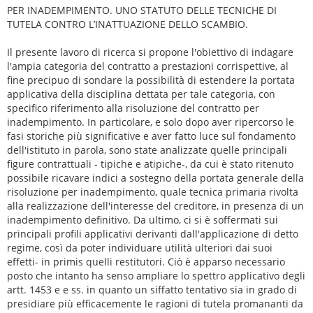
PER INADEMPIMENTO. UNO STATUTO DELLE TECNICHE DI
TUTELA CONTRO L’INATTUAZIONE DELLO SCAMBIO.
Il presente lavoro di ricerca si propone l'obiettivo di indagare
l'ampia categoria del contratto a prestazioni corrispettive, al
fine precipuo di sondare la possibilità di estendere la portata
applicativa della disciplina dettata per tale categoria, con
specifico riferimento alla risoluzione del contratto per
inadempimento. In particolare, e solo dopo aver ripercorso le
fasi storiche più significative e aver fatto luce sul fondamento
dell'istituto in parola, sono state analizzate quelle principali
figure contrattuali - tipiche e atipiche-, da cui è stato ritenuto
possibile ricavare indici a sostegno della portata generale della
risoluzione per inadempimento, quale tecnica primaria rivolta
alla realizzazione dell'interesse del creditore, in presenza di un
inadempimento definitivo. Da ultimo, ci si è soffermati sui
principali profili applicativi derivanti dall'applicazione di detto
regime, così da poter individuare utilità ulteriori dai suoi
effetti- in primis quelli restitutori. Ciò è apparso necessario
posto che intanto ha senso ampliare lo spettro applicativo degli
artt. 1453 e e ss. in quanto un siffatto tentativo sia in grado di
presidiare più efficacemente le ragioni di tutela promananti da