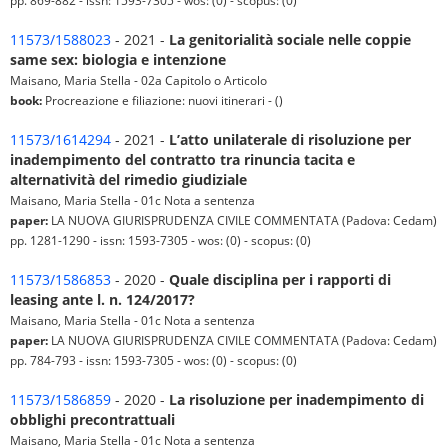
pp. 869-882 - issn: 1593-7305 - wos: (0) - scopus: (0)
11573/1588023
- 2021 -
La genitorialità sociale nelle coppie
same sex: biologia e intenzione
Maisano, Maria Stella - 02a Capitolo o Articolo
book:
Procreazione e filiazione: nuovi itinerari - ()
11573/1614294
- 2021 -
L’atto unilaterale di risoluzione per
inadempimento del contratto tra rinuncia tacita e
alternatività del rimedio giudiziale
Maisano, Maria Stella - 01c Nota a sentenza
paper:
LA NUOVA GIURISPRUDENZA CIVILE COMMENTATA (Padova: Cedam)
pp. 1281-1290 - issn: 1593-7305 - wos: (0) - scopus: (0)
11573/1586853
- 2020 -
Quale disciplina per i rapporti di
leasing ante l. n. 124/2017?
Maisano, Maria Stella - 01c Nota a sentenza
paper:
LA NUOVA GIURISPRUDENZA CIVILE COMMENTATA (Padova: Cedam)
pp. 784-793 - issn: 1593-7305 - wos: (0) - scopus: (0)
11573/1586859
- 2020 -
La risoluzione per inadempimento di
obblighi precontrattuali
Maisano, Maria Stella - 01c Nota a sentenza