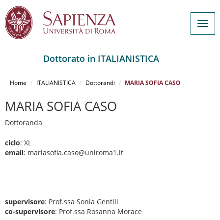
Togg
navig
Dottorato in ITALIANISTICA
Salta
al
Home
ITALIANISTICA
Dottorandi
MARIA SOFIA CASO
contenuto
principale
MARIA SOFIA CASO
Dottoranda
ciclo
: XL
email
: mariasofia.caso@uniroma1.it
supervisore
: Prof.ssa Sonia Gentili
co-supervisore
: Prof.ssa Rosanna Morace