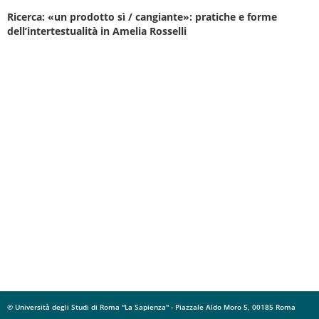
Ricerca: «un prodotto sì / cangiante»: pratiche e forme
dell’intertestualità in Amelia Rosselli
© Università degli Studi di Roma "La Sapienza" - Piazzale Aldo Moro 5, 00185 Roma