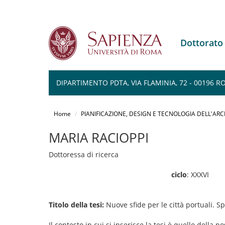
Dottorato
DIPARTIMENTO PDTA, VIA FLAMINIA, 72 - 00196 
Salta
al
Home
PIANIFICAZIONE, DESIGN E TECNOLOGIA DELL'AR
contenuto
principale
MARIA RACIOPPI
Dottoressa di ricerca
ciclo
: XXXVI
Titolo della tesi:
Nuove sfide per le città portuali. S
Il contesto in cui si inserisce la tesi è quello della 