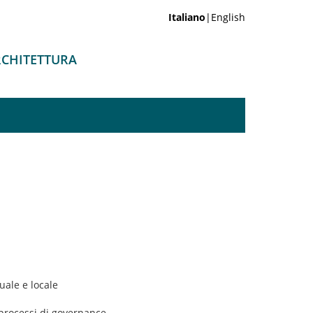
Italiano
|English
ARCHITETTURA
uale e locale
i processi di governance