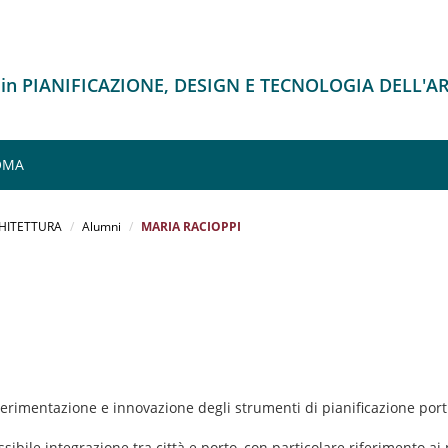
 in PIANIFICAZIONE, DESIGN E TECNOLOGIA DELL'
ROMA
CHITETTURA
Alumni
MARIA RACIOPPI
perimentazione e innovazione degli strumenti di pianificazione port
possibile integrazione tra città e porto, con particolare riferimento a