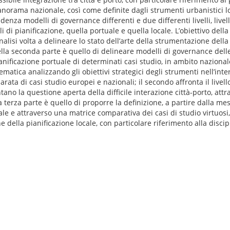
anorama nazionale, così come definite dagli strumenti urbanistici loc
za modelli di governance differenti e due differenti livelli, livello
lli di pianificazione, quella portuale e quella locale. L’obiettivo dell
’analisi volta a delineare lo stato dell’arte della strumentazione della
lla seconda parte è quello di delineare modelli di governance delle
pianificazione portuale di determinati casi studio, in ambito naziona
tematica analizzando gli obiettivi strategici degli strumenti nell’int
rata di casi studio europei e nazionali; il secondo affronta il livell
ntano la questione aperta della difficile interazione città-porto, attr
a terza parte è quello di proporre la definizione, a partire dalla me
ale e attraverso una matrice comparativa dei casi di studio virtuosi,
e della pianificazione locale, con particolare riferimento alla discip