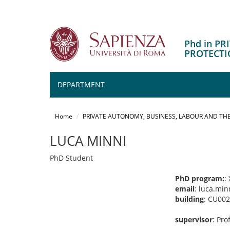
Phd in P
PROTECTI
DEPARTMENT
Salta
al
Home
PRIVATE AUTONOMY, BUSINESS, LABOUR AND THE
contenuto
principale
LUCA MINNI
PhD Student
PhD program:
:
email
: luca.mi
building
: CU002
supervisor
: Pro