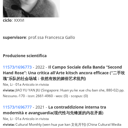
ciclo
: XXXVI
supervisore
: prof.ssa Francesca Gallo
Produzione scientifica
11573/1696773
- 2022 -
Il Campo Sociale della Banda “Second
Hand Rose”: Una critica all'Arte kitsch ancora efficace (“二手玫
瑰”乐队的社会场域：依然有效的媚俗艺术批判)
Nie, Li - 01a Articolo in rivista
rivista:
JIAO YU YAN JIU (Singapore: Huan yu ke xue chu ban she, 880-02) pp.
Nessuno.-170 - issn: 2661-4960 - wos: (0) - scopus: (0)
11573/1696777
- 2021 -
La contraddizione interna tra
modernità e avanguardia(现代性与先锋派的内在矛盾)
Nie, Li - 01a Articolo in rivista
rivista:
Cultural Monthly (wen hua yue kan 文化月刊) (China Cultural Media