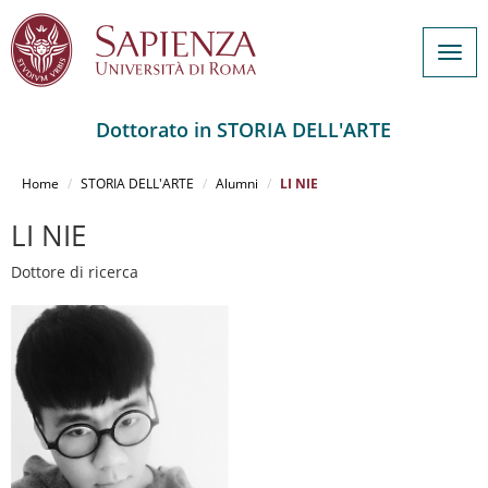
Togg
navig
Dottorato in STORIA DELL'ARTE
Salta
al
Home
STORIA DELL'ARTE
Alumni
LI NIE
contenuto
principale
LI NIE
Dottore di ricerca