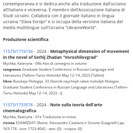
contemporanea e si dedica anche alla traduzione dall’ucraino
all’italiano e viceversa. È membro dell’Associazione Italiana di
Studi Ucraini. Collabora con il giornale italiano in lingua
ucraina "Slava Evropi" e si occupa della versione italiana del
media multilingue sull'Ucraina "UkraineWorld".
Produzione scientifica
11573/1716156
- 2024 -
Metaphysical dimension of movement
in the novel of Serhij Zhadan “Voroshilovgrad”
Mychka, Kateryna - 04b Atto di convegno in volume
congresso:
Graduate Student Conference in Russian Language and
Literatures (Tallinn–Tartu–Helsinki) May 12–14, 2023 (Tallinn)
libro:
Russkaja Filologija. 33 Sbornik naychnyh rabot molodyh filologov.
Graduate Student Conference in Russian Language and Literatures (Tallinn–
Tartu–Helsinki) May 12–14, 2023 - ()
11573/1733576
- 2024 -
Note sulla teoria dell’arte
cinematografica
Mychka, Kateryna - 01e Traduzione in rivista
rivista:
ESAMIZDAT (Roma: Alessandro Catalano e Simone Guagnelli.) pp.
163-174 - issn: 1723-4042 - wos: (0) - scopus: (0)