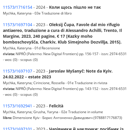
11573/1716154
- 2024 -
Коли щось пішло не так
Mychka, Kateryna - 03e Traduzione di libro
11573/1697104
- 2023 -
Oleksij Čupa, Favole dal mio rifugio
antiaereo, traduzione a cura di Alessandro Achilli, Trento, Il
Margine, 2023, 240 pagine, € 17 [Kazky moho
bomboschovyšča, Charkiv, Klub Simejnoho Dozvillja, 2015].
Mychka, Kateryna - 01d Recensione
rivista:
NIPRÒ (Palermo: New Digital Frontiers) pp. 156-157 - issn: 2974-6531
- wos: (0) - scopus: (0)
11573/1697107
- 2023 -
Jaroslav Myšanyč: Note da Kyiv.
24.02.2022 – estate 2023
Mychka, Kateryna; Cirincione, Rossella - 01e Traduzione in rivista
rivista:
NIPRÒ (Palermo: New Digital Frontiers) pp. 143-152 - issn: 2974-6531
- wos: (0) - scopus: (0)
11573/1692941
- 2023 -
Felicità
Mychka, Kateryna; Grusha, Yaryna - 02e Traduzione in volume
libro:
Dimensione Kyiv - Борис Антоненко-Давидович (9788817176873)
11573/1697101
- 2023 -
Чарівники й чаклунки: посібник із