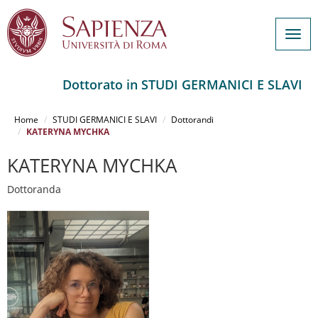
Togg
navig
Dottorato in STUDI GERMANICI E SLAVI
Salta
al
Home
STUDI GERMANICI E SLAVI
Dottorandi
contenuto
KATERYNA MYCHKA
principale
KATERYNA MYCHKA
Dottoranda