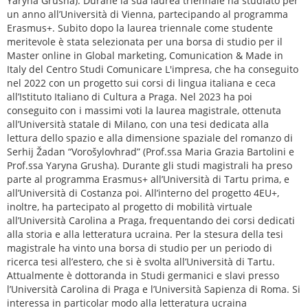
Yaryna Grusha). Durane la sua laurea triennale ha studiato per
un anno all’Università di Vienna, partecipando al programma
Erasmus+. Subito dopo la laurea triennale come studente
meritevole è stata selezionata per una borsa di studio per il
Master online in Global marketing, Comunication & Made in
Italy del Centro Studi Comunicare L'impresa, che ha conseguito
nel 2022 con un progetto sui corsi di lingua italiana e ceca
all’Istituto Italiano di Cultura a Praga. Nel 2023 ha poi
conseguito con i massimi voti la laurea magistrale, ottenuta
all’Università statale di Milano, con una tesi dedicata alla
lettura dello spazio e alla dimensione spaziale del romanzo di
Serhij Žadan “Vorošylovhrad” (Prof.ssa Maria Grazia Bartolini e
Prof.ssa Yaryna Grusha). Durante gli studi magistrali ha preso
parte al programma Erasmus+ all’Università di Tartu prima, e
all’Università di Costanza poi. All’interno del progetto 4EU+,
inoltre, ha partecipato al progetto di mobilità virtuale
all’Università Carolina a Praga, frequentando dei corsi dedicati
alla storia e alla letteratura ucraina. Per la stesura della tesi
magistrale ha vinto una borsa di studio per un periodo di
ricerca tesi all’estero, che si è svolta all’Università di Tartu.
Attualmente è dottoranda in Studi germanici e slavi presso
l’Università Carolina di Praga e l’Università Sapienza di Roma. Si
interessa in particolar modo alla letteratura ucraina