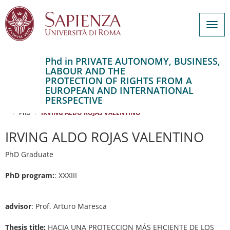
Togg
navig
Phd in PRIVATE AUTONOMY, BUSINESS,
LABOUR AND THE
Salta
PROTECTION OF RIGHTS FROM A
al
Home
EUROPEAN AND INTERNATIONAL
contenuto
PRIVATE AUTONOMY, BUSINESS, LABOUR AND THE PROTECTION OF
PERSPECTIVE
RIGHTS FROM A EUROPEAN AND INTERNATIONAL PERSPECTIVE
principale
PhD
IRVING ALDO ROJAS VALENTINO
IRVING ALDO ROJAS VALENTINO
PhD Graduate
PhD program:
: XXXIII
advisor
: Prof. Arturo Maresca
Thesis title:
HACIA UNA PROTECCION MÁS EFICIENTE DE LOS