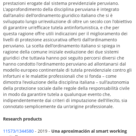
prestazioni erogate dal sistema previdenziale peruviano.
L’approfondimento della disciplina peruviana è integrato
dall’analisi dell’ordinamento giuridico italiano che si è
sviluppato lungo un’evoluzione di oltre un secolo con l’obiettivo
di garantire un’efficace tutela antinfortunistica, e che per
questa ragione offre utili indicazioni per il miglioramento dei
livelli di protezione assicurativa offerti dall’ordinamento
peruviano. La scelta dell’ordinamento italiano si spiega in
ragione della comune iniziale evoluzione dei due sistemi
giuridici che tuttavia hanno poi seguito percorsi diversi che
hanno condotto l’ordinamento peruviano ad allontanarsi dal
modello europeo continentale di tutela previdenziale contro gli
infortuni e le malattie professionali che si fonda – come
dimostra l’evoluzione della disciplina italiana – sull’autonomia
della protezione sociale dalle regole della responsabilità civile
in modo da garantire tutela a qualunque evento che,
indipendentemente dai criteri di imputazione dell’illecito, sia
connotato semplicemente da un’origine professionale.
Research products
11573/1344580
- 2019 -
Una aproximación al smart working