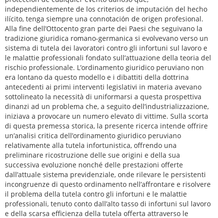
independientemente de los criterios de imputación del hecho
ilícito, tenga siempre una connotación de origen profesional.
Alla fine dell’Ottocento gran parte dei Paesi che seguivano la
tradizione giuridica romano-germanica si evolvevano verso un
sistema di tutela dei lavoratori contro gli infortuni sul lavoro e
le malattie professionali fondato sull’attuazione della teoria del
rischio professionale. L’ordinamento giuridico peruviano non
era lontano da questo modello e i dibattiti della dottrina
antecedenti ai primi interventi legislativi in materia avevano
sottolineato la necessità di uniformarsi a questa prospettiva
dinanzi ad un problema che, a seguito dell’industrializzazione,
iniziava a provocare un numero elevato di vittime. Sulla scorta
di questa premessa storica, la presente ricerca intende offrire
un’analisi critica dell’ordinamento giuridico peruviano
relativamente alla tutela infortunistica, offrendo una
preliminare ricostruzione delle sue origini e della sua
successiva evoluzione nonché delle prestazioni offerte
dall’attuale sistema previdenziale, onde rilevare le persistenti
incongruenze di questo ordinamento nell’affrontare e risolvere
il problema della tutela contro gli infortuni e le malattie
professionali, tenuto conto dall’alto tasso di infortuni sul lavoro
e della scarsa efficienza della tutela offerta attraverso le