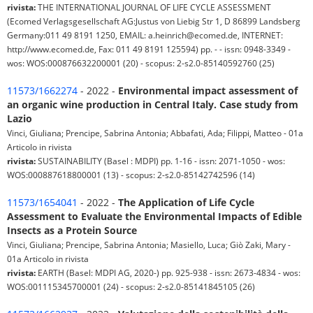
rivista:
THE INTERNATIONAL JOURNAL OF LIFE CYCLE ASSESSMENT
(Ecomed Verlagsgesellschaft AG:Justus von Liebig Str 1, D 86899 Landsberg
Germany:011 49 8191 1250, EMAIL: a.heinrich@ecomed.de, INTERNET:
http://www.ecomed.de, Fax: 011 49 8191 125594) pp. - - issn: 0948-3349 -
wos: WOS:000876632200001 (20) - scopus: 2-s2.0-85140592760 (25)
11573/1662274
- 2022 -
Environmental impact assessment of
an organic wine production in Central Italy. Case study from
Lazio
Vinci, Giuliana; Prencipe, Sabrina Antonia; Abbafati, Ada; Filippi, Matteo - 01a
Articolo in rivista
rivista:
SUSTAINABILITY (Basel : MDPI) pp. 1-16 - issn: 2071-1050 - wos:
WOS:000887618800001 (13) - scopus: 2-s2.0-85142742596 (14)
11573/1654041
- 2022 -
The Application of Life Cycle
Assessment to Evaluate the Environmental Impacts of Edible
Insects as a Protein Source
Vinci, Giuliana; Prencipe, Sabrina Antonia; Masiello, Luca; Giò Zaki, Mary -
01a Articolo in rivista
rivista:
EARTH (Basel: MDPI AG, 2020-) pp. 925-938 - issn: 2673-4834 - wos:
WOS:001115345700001 (24) - scopus: 2-s2.0-85141845105 (26)