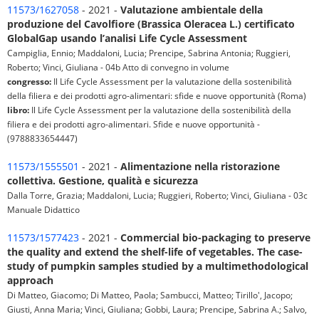
11573/1627058
- 2021 -
Valutazione ambientale della
produzione del Cavolfiore (Brassica Oleracea L.) certificato
GlobalGap usando l’analisi Life Cycle Assessment
Campiglia, Ennio; Maddaloni, Lucia; Prencipe, Sabrina Antonia; Ruggieri,
Roberto; Vinci, Giuliana - 04b Atto di convegno in volume
congresso:
Il Life Cycle Assessment per la valutazione della sostenibilità
della filiera e dei prodotti agro-alimentari: sfide e nuove opportunità (Roma)
libro:
Il Life Cycle Assessment per la valutazione della sostenibilità della
filiera e dei prodotti agro-alimentari. Sfide e nuove opportunità -
(9788833654447)
11573/1555501
- 2021 -
Alimentazione nella ristorazione
collettiva. Gestione, qualità e sicurezza
Dalla Torre, Grazia; Maddaloni, Lucia; Ruggieri, Roberto; Vinci, Giuliana - 03c
Manuale Didattico
11573/1577423
- 2021 -
Commercial bio-packaging to preserve
the quality and extend the shelf-life of vegetables. The case-
study of pumpkin samples studied by a multimethodological
approach
Di Matteo, Giacomo; Di Matteo, Paola; Sambucci, Matteo; Tirillo', Jacopo;
Giusti, Anna Maria; Vinci, Giuliana; Gobbi, Laura; Prencipe, Sabrina A.; Salvo,