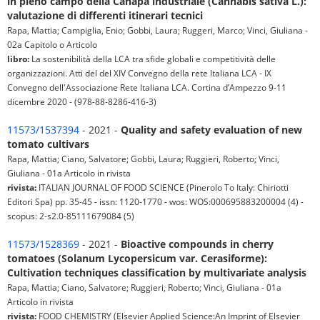
in pieno campo della Canapa industriale (Cannabis sativa L.):
valutazione di differenti itinerari tecnici
Rapa, Mattia; Campiglia, Enio; Gobbi, Laura; Ruggeri, Marco; Vinci, Giuliana -
02a Capitolo o Articolo
libro:
La sostenibilità della LCA tra sfide globali e competitività delle
organizzazioni. Atti del del XIV Convegno della rete Italiana LCA - IX
Convegno dell'Associazione Rete Italiana LCA. Cortina d’Ampezzo 9-11
dicembre 2020 - (978-88-8286-416-3)
11573/1537394
- 2021 -
Quality and safety evaluation of new
tomato cultivars
Rapa, Mattia; Ciano, Salvatore; Gobbi, Laura; Ruggieri, Roberto; Vinci,
Giuliana - 01a Articolo in rivista
rivista:
ITALIAN JOURNAL OF FOOD SCIENCE (Pinerolo To Italy: Chiriotti
Editori Spa) pp. 35-45 - issn: 1120-1770 - wos: WOS:000695883200004 (4) -
scopus: 2-s2.0-85111679084 (5)
11573/1528369
- 2021 -
Bioactive compounds in cherry
tomatoes (Solanum Lycopersicum var. Cerasiforme):
Cultivation techniques classification by multivariate analysis
Rapa, Mattia; Ciano, Salvatore; Ruggieri, Roberto; Vinci, Giuliana - 01a
Articolo in rivista
rivista:
FOOD CHEMISTRY (Elsevier Applied Science:An Imprint of Elsevier