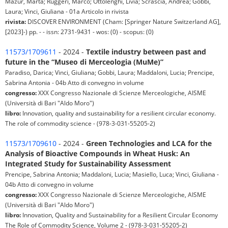
Mazur, Marta; Ruggeri, Marco; Ottolenghi, Livia; Scrascia, Andrea; Gobbi,
Laura; Vinci, Giuliana - 01a Articolo in rivista
rivista:
DISCOVER ENVIRONMENT (Cham: [Springer Nature Switzerland AG],
[2023]-) pp. - - issn: 2731-9431 - wos: (0) - scopus: (0)
11573/1709611
- 2024 -
Textile industry between past and
future in the “Museo di Merceologia (MuMe)”
Paradiso, Darica; Vinci, Giuliana; Gobbi, Laura; Maddaloni, Lucia; Prencipe,
Sabrina Antonia - 04b Atto di convegno in volume
congresso:
XXX Congresso Nazionale di Scienze Merceologiche, AISME
(Università di Bari "Aldo Moro")
libro:
Innovation, quality and sustainability for a resilient circular economy.
The role of commodity science - (978-3-031-55205-2)
11573/1709610
- 2024 -
Green Technologies and LCA for the
Analysis of Bioactive Compounds in Wheat Husk: An
Integrated Study for Sustainability Assessment
Prencipe, Sabrina Antonia; Maddaloni, Lucia; Masiello, Luca; Vinci, Giuliana -
04b Atto di convegno in volume
congresso:
XXX Congresso Nazionale di Scienze Merceologiche, AISME
(Università di Bari "Aldo Moro")
libro:
Innovation, Quality and Sustainability for a Resilient Circular Economy
The Role of Commodity Science, Volume 2 - (978-3-031-55205-2)