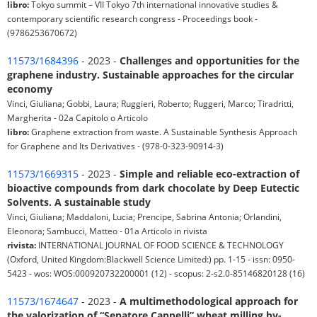
libro:
Tokyo summit – VII Tokyo 7th international innovative studies &
contemporary scientific research congress - Proceedings book -
(9786253670672)
11573/1684396
- 2023 -
Challenges and opportunities for the
graphene industry. Sustainable approaches for the circular
economy
Vinci, Giuliana; Gobbi, Laura; Ruggieri, Roberto; Ruggeri, Marco; Tiradritti,
Margherita - 02a Capitolo o Articolo
libro:
Graphene extraction from waste. A Sustainable Synthesis Approach
for Graphene and Its Derivatives - (978-0-323-90914-3)
11573/1669315
- 2023 -
Simple and reliable eco-extraction of
bioactive compounds from dark chocolate by Deep Eutectic
Solvents. A sustainable study
Vinci, Giuliana; Maddaloni, Lucia; Prencipe, Sabrina Antonia; Orlandini,
Eleonora; Sambucci, Matteo - 01a Articolo in rivista
rivista:
INTERNATIONAL JOURNAL OF FOOD SCIENCE & TECHNOLOGY
(Oxford, United Kingdom:Blackwell Science Limited:) pp. 1-15 - issn: 0950-
5423 - wos: WOS:000920732200001 (12) - scopus: 2-s2.0-85146820128 (16)
11573/1674647
- 2023 -
A multimethodological approach for
the valorization of “Senatore Cappelli” wheat milling by-