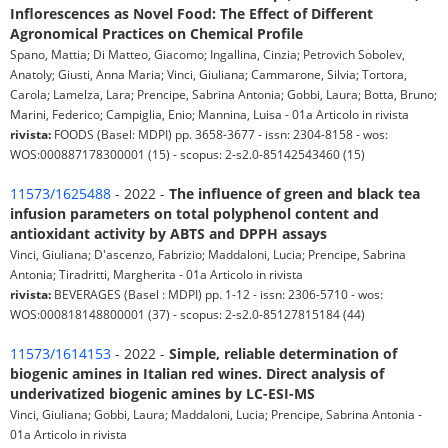
Inflorescences as Novel Food: The Effect of Different
Agronomical Practices on Chemical Profile
Spano, Mattia; Di Matteo, Giacomo; Ingallina, Cinzia; Petrovich Sobolev,
Anatoly; Giusti, Anna Maria; Vinci, Giuliana; Cammarone, Silvia; Tortora,
Carola; Lamelza, Lara; Prencipe, Sabrina Antonia; Gobbi, Laura; Botta, Bruno;
Marini, Federico; Campiglia, Enio; Mannina, Luisa - 01a Articolo in rivista
rivista:
FOODS (Basel: MDPI) pp. 3658-3677 - issn: 2304-8158 - wos:
WOS:000887178300001 (15) - scopus: 2-s2.0-85142543460 (15)
11573/1625488
- 2022 -
The influence of green and black tea
infusion parameters on total polyphenol content and
antioxidant activity by ABTS and DPPH assays
Vinci, Giuliana; D'ascenzo, Fabrizio; Maddaloni, Lucia; Prencipe, Sabrina
Antonia; Tiradritti, Margherita - 01a Articolo in rivista
rivista:
BEVERAGES (Basel : MDPI) pp. 1-12 - issn: 2306-5710 - wos:
WOS:000818148800001 (37) - scopus: 2-s2.0-85127815184 (44)
11573/1614153
- 2022 -
Simple, reliable determination of
biogenic amines in Italian red wines. Direct analysis of
underivatized biogenic amines by LC-ESI-MS
Vinci, Giuliana; Gobbi, Laura; Maddaloni, Lucia; Prencipe, Sabrina Antonia -
01a Articolo in rivista