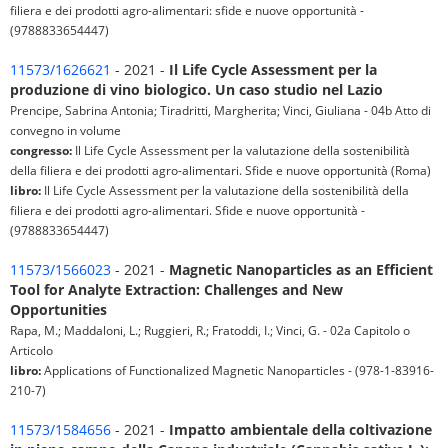
filiera e dei prodotti agro-alimentari: sfide e nuove opportunità -
(9788833654447)
11573/1626621
- 2021 -
Il Life Cycle Assessment per la
produzione di vino biologico. Un caso studio nel Lazio
Prencipe, Sabrina Antonia; Tiradritti, Margherita; Vinci, Giuliana - 04b Atto di
convegno in volume
congresso:
Il Life Cycle Assessment per la valutazione della sostenibilità
della filiera e dei prodotti agro-alimentari. Sfide e nuove opportunità (Roma)
libro:
Il Life Cycle Assessment per la valutazione della sostenibilità della
filiera e dei prodotti agro-alimentari. Sfide e nuove opportunità -
(9788833654447)
11573/1566023
- 2021 -
Magnetic Nanoparticles as an Efficient
Tool for Analyte Extraction: Challenges and New
Opportunities
Rapa, M.; Maddaloni, L.; Ruggieri, R.; Fratoddi, I.; Vinci, G. - 02a Capitolo o
Articolo
libro:
Applications of Functionalized Magnetic Nanoparticles - (978-1-83916-
210-7)
11573/1584656
- 2021 -
Impatto ambientale della coltivazione