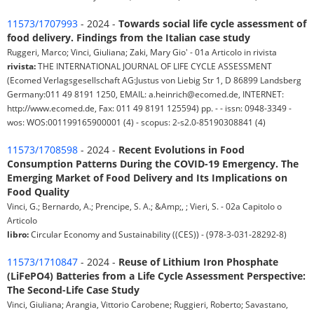
11573/1707993
- 2024 -
Towards social life cycle assessment of
food delivery. Findings from the Italian case study
Ruggeri, Marco; Vinci, Giuliana; Zaki, Mary Gio' - 01a Articolo in rivista
rivista:
THE INTERNATIONAL JOURNAL OF LIFE CYCLE ASSESSMENT
(Ecomed Verlagsgesellschaft AG:Justus von Liebig Str 1, D 86899 Landsberg
Germany:011 49 8191 1250, EMAIL: a.heinrich@ecomed.de, INTERNET:
http://www.ecomed.de, Fax: 011 49 8191 125594) pp. - - issn: 0948-3349 -
wos: WOS:001199165900001 (4) - scopus: 2-s2.0-85190308841 (4)
11573/1708598
- 2024 -
Recent Evolutions in Food
Consumption Patterns During the COVID-19 Emergency. The
Emerging Market of Food Delivery and Its Implications on
Food Quality
Vinci, G.; Bernardo, A.; Prencipe, S. A.; &Amp;, ; Vieri, S. - 02a Capitolo o
Articolo
libro:
Circular Economy and Sustainability ((CES)) - (978-3-031-28292-8)
11573/1710847
- 2024 -
Reuse of Lithium Iron Phosphate
(LiFePO4) Batteries from a Life Cycle Assessment Perspective:
The Second-Life Case Study
Vinci, Giuliana; Arangia, Vittorio Carobene; Ruggieri, Roberto; Savastano,