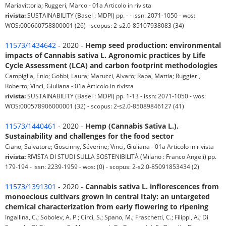
Mariavittoria; Ruggeri, Marco - 01a Articolo in rivista
rivista:
SUSTAINABILITY (Basel : MDPI) pp. - - issn: 2071-1050 - wos:
WOS:000660758800001 (26) - scopus: 2-s2.0-85107938083 (34)
11573/1434642
- 2020 -
Hemp seed production: environmental
impacts of Cannabis sativa L. Agronomic practices by Life
Cycle Assessment (LCA) and carbon footprint methodologies
Campiglia, Enio; Gobbi, Laura; Marucci, Alvaro; Rapa, Mattia; Ruggieri,
Roberto; Vinci, Giuliana - 01a Articolo in rivista
rivista:
SUSTAINABILITY (Basel : MDPI) pp. 1-13 - issn: 2071-1050 - wos:
WOS:000578906000001 (32) - scopus: 2-s2.0-85089846127 (41)
11573/1440461
- 2020 -
Hemp (Cannabis Sativa L.).
Sustainability and challenges for the food sector
Ciano, Salvatore; Goscinny, Séverine; Vinci, Giuliana - 01a Articolo in rivista
rivista:
RIVISTA DI STUDI SULLA SOSTENIBILITÀ (Milano : Franco Angeli) pp.
179-194 - issn: 2239-1959 - wos: (0) - scopus: 2-s2.0-85091853434 (2)
11573/1391301
- 2020 -
Cannabis sativa L. inflorescences from
monoecious cultivars grown in central Italy: an untargeted
chemical characterization from early flowering to ripening
Ingallina, C.; Sobolev, A. P.; Circi, S.; Spano, M.; Fraschetti, C.; Filippi, A.; Di