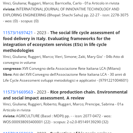
Vinci, Giuliana; Ruggeri, Marco; Barricella, Carlo - 01a Articolo in rivista
rivista:
INTERNATIONAL JOURNAL OF INNOVATIVE TECHNOLOGY AND
EXPLORING ENGINEERING (Bhopal: Shachi Sahu) pp. 22-27 - issn: 2278-3075
- wos: (0) - scopus: (0)
11573/1697421
- 2023 -
The social life cycle assessment of
food delivery in Italy. Evaluating frameworks for the
integration of ecosystem services (ESs) in life cycle
methodologies
Vinci, Giuliana; Ruggeri, Marco; Vieri, Simone; Zaki, Mary Gio' - 04b Atto di
convegno in volume
congresso:
XVII Convegno della Associazione Rete Italiana LCA (Milano)
libro:
Atti del XVII Convegno dell’Associazione Rete Italiana LCA - 30 anni di
Life Cycle Assessment sviluppi metodologici e applicativi - (9791221004601)
11573/1669563
- 2023 -
Rice production chain. Environmental
and social impact assessment. A review
Vinci, Giuliana; Ruggieri, Roberto; Ruggeri, Marco; Prencipe, Sabrina - 01a
Articolo in rivista
rivista:
AGRICULTURE (Basel : MDPI) pp. - - issn: 2077-0472 - wos:
WOS:000938093400001 (22) - scopus: 2-s2.0-85149139290 (32)