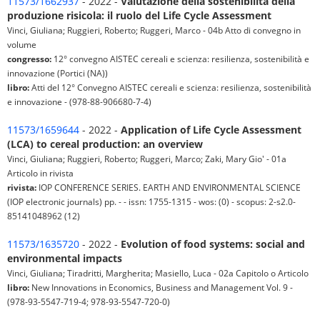
11573/1662937
- 2022 -
Valutazione della sostenibilità della
produzione risicola: il ruolo del Life Cycle Assessment
Vinci, Giuliana; Ruggieri, Roberto; Ruggeri, Marco - 04b Atto di convegno in
volume
congresso:
12° convegno AISTEC cereali e scienza: resilienza, sostenibilità e
innovazione (Portici (NA))
libro:
Atti del 12° Convegno AISTEC cereali e scienza: resilienza, sostenibilità
e innovazione - (978-88-906680-7-4)
11573/1659644
- 2022 -
Application of Life Cycle Assessment
(LCA) to cereal production: an overview
Vinci, Giuliana; Ruggieri, Roberto; Ruggeri, Marco; Zaki, Mary Gio' - 01a
Articolo in rivista
rivista:
IOP CONFERENCE SERIES. EARTH AND ENVIRONMENTAL SCIENCE
(IOP electronic journals) pp. - - issn: 1755-1315 - wos: (0) - scopus: 2-s2.0-
85141048962 (12)
11573/1635720
- 2022 -
Evolution of food systems: social and
environmental impacts
Vinci, Giuliana; Tiradritti, Margherita; Masiello, Luca - 02a Capitolo o Articolo
libro:
New Innovations in Economics, Business and Management Vol. 9 -
(978-93-5547-719-4; 978-93-5547-720-0)