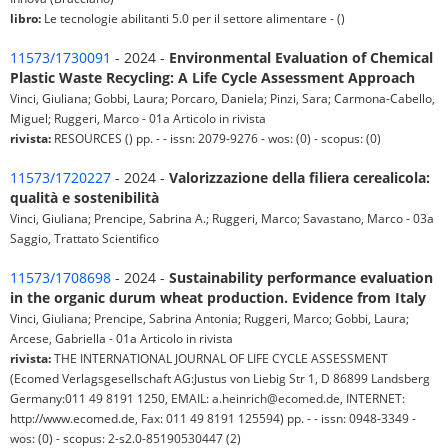
libro:
Le tecnologie abilitanti 5.0 per il settore alimentare - ()
11573/1730091
- 2024 -
Environmental Evaluation of Chemical
Plastic Waste Recycling: A Life Cycle Assessment Approach
Vinci, Giuliana; Gobbi, Laura; Porcaro, Daniela; Pinzi, Sara; Carmona-Cabello,
Miguel; Ruggeri, Marco - 01a Articolo in rivista
rivista:
RESOURCES () pp. - - issn: 2079-9276 - wos: (0) - scopus: (0)
11573/1720227
- 2024 -
Valorizzazione della filiera cerealicola:
qualità e sostenibilità
Vinci, Giuliana; Prencipe, Sabrina A.; Ruggeri, Marco; Savastano, Marco - 03a
Saggio, Trattato Scientifico
11573/1708698
- 2024 -
Sustainability performance evaluation
in the organic durum wheat production. Evidence from Italy
Vinci, Giuliana; Prencipe, Sabrina Antonia; Ruggeri, Marco; Gobbi, Laura;
Arcese, Gabriella - 01a Articolo in rivista
rivista:
THE INTERNATIONAL JOURNAL OF LIFE CYCLE ASSESSMENT
(Ecomed Verlagsgesellschaft AG:Justus von Liebig Str 1, D 86899 Landsberg
Germany:011 49 8191 1250, EMAIL: a.heinrich@ecomed.de, INTERNET:
http://www.ecomed.de, Fax: 011 49 8191 125594) pp. - - issn: 0948-3349 -
wos: (0) - scopus: 2-s2.0-85190530447 (2)