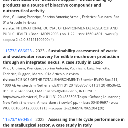
products as a source of bioactive compounds and
nutraceutical activity
Vinci, Giuliana; Prencipe, Sabrina Antonia; Armeli, Federica; Businaro, Rita -
01a Articolo in rivista
rivista:
INTERNATIONAL JOURNAL OF ENVIRONMENTAL RESEARCH AND
PUBLIC HEALTH (Basel: MDPI 2003-) pp. 1-22 - issn: 1660-4601 - wos: (0) -
scopus: 2-s2.0-85151109500 (4)
11573/1686623
- 2023 -
Sustainability assessment of waste
and wastewater recovery for edible mushroom production
through an integrated nexus. A case study in Lazio
Vinci, Giuliana; Prencipe, Sabrina Antonia; Pucinischi, Luigi; Perrotta,
Federica; Ruggeri, Marco - 01a Articolo in rivista
rivista:
SCIENCE OF THE TOTAL ENVIRONMENT (Elsevier BV:PO Box 211,
1000 AE Amsterdam Netherlands:011 31 20 4853757, 011 31 20 4853642,
011 31 20 4853641, EMAIL: nlinfo-f@elsevier.nl, INTERNET:
http://www.elsevier.nl, Fax: 011 31 20 4853598 Tokyo ; Oxford ; Lausanne ;
New York ; Shannon ; Amsterdam : Elsevier) pp. - - issn: 0048-9697 - wos:
WOS:001063412500001 (13) - scopus: 2-s2.0-85167965204 (20)
11573/1690458
- 2023 -
Assessing the life cycle performance in
the metallurgical sector. A case study in Italy