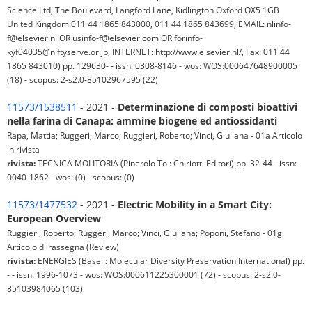
Science Ltd, The Boulevard, Langford Lane, Kidlington Oxford OX5 1GB
United Kingdom:011 44 1865 843000, 011 44 1865 843699, EMAIL: nlinfo-
f@elsevier.nl OR usinfo-f@elsevier.com OR forinfo-
kyf04035@niftyserve.or.jp, INTERNET: http://www.elsevier.nl/, Fax: 011 44
1865 843010) pp. 129630- - issn: 0308-8146 - wos: WOS:000647648900005
(18) - scopus: 2-s2.0-85102967595 (22)
11573/1538511
- 2021 -
Determinazione di composti bioattivi
nella farina di Canapa: ammine biogene ed antiossidanti
Rapa, Mattia; Ruggeri, Marco; Ruggieri, Roberto; Vinci, Giuliana - 01a Articolo
in rivista
rivista:
TECNICA MOLITORIA (Pinerolo To : Chiriotti Editori) pp. 32-44 - issn:
0040-1862 - wos: (0) - scopus: (0)
11573/1477532
- 2021 -
Electric Mobility in a Smart City:
European Overview
Ruggieri, Roberto; Ruggeri, Marco; Vinci, Giuliana; Poponi, Stefano - 01g
Articolo di rassegna (Review)
rivista:
ENERGIES (Basel : Molecular Diversity Preservation International) pp.
- - issn: 1996-1073 - wos: WOS:000611225300001 (72) - scopus: 2-s2.0-
85103984065 (103)