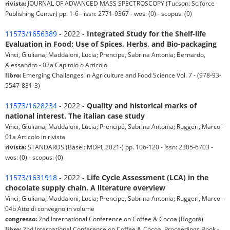
rivista:
JOURNAL OF ADVANCED MASS SPECTROSCOPY (Tucson: Sciforce
Publishing Center) pp. 1-6 - issn: 2771-9367 - wos: (0) - scopus: (0)
11573/1656389
- 2022 -
Integrated Study for the Shelf-life
Evaluation in Food: Use of Spices, Herbs, and Bio-packaging
Vinci, Giuliana; Maddaloni, Lucia; Prencipe, Sabrina Antonia; Bernardo,
Alessandro - 02a Capitolo o Articolo
libro:
Emerging Challenges in Agriculture and Food Science Vol. 7 - (978-93-
5547-831-3)
11573/1628234
- 2022 -
Quality and historical marks of
national interest. The italian case study
Vinci, Giuliana; Maddaloni, Lucia; Prencipe, Sabrina Antonia; Ruggeri, Marco -
01a Articolo in rivista
rivista:
STANDARDS (Basel: MDPI, 2021-) pp. 106-120 - issn: 2305-6703 -
wos: (0) - scopus: (0)
11573/1631918
- 2022 -
Life Cycle Assessment (LCA) in the
chocolate supply chain. A literature overview
Vinci, Giuliana; Maddaloni, Lucia; Prencipe, Sabrina Antonia; Ruggeri, Marco -
04b Atto di convegno in volume
congresso:
2nd International Conference on Coffee & Cocoa (Bogotà)
libro:
2nd International Conference on Coffee & Cocoa. Proceedings Book -