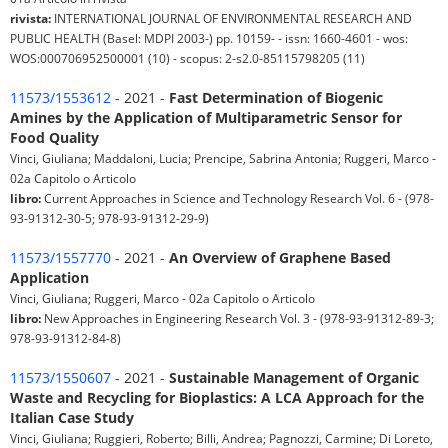
rivista:
INTERNATIONAL JOURNAL OF ENVIRONMENTAL RESEARCH AND
PUBLIC HEALTH (Basel: MDPI 2003-) pp. 10159- - issn: 1660-4601 - wos:
WOS:000706952500001 (10) - scopus: 2-s2.0-85115798205 (11)
11573/1553612
- 2021 -
Fast Determination of Biogenic
Amines by the Application of Multiparametric Sensor for
Food Quality
Vinci, Giuliana; Maddaloni, Lucia; Prencipe, Sabrina Antonia; Ruggeri, Marco -
02a Capitolo o Articolo
libro:
Current Approaches in Science and Technology Research Vol. 6 - (978-
93-91312-30-5; 978-93-91312-29-9)
11573/1557770
- 2021 -
An Overview of Graphene Based
Application
Vinci, Giuliana; Ruggeri, Marco - 02a Capitolo o Articolo
libro:
New Approaches in Engineering Research Vol. 3 - (978-93-91312-89-3;
978-93-91312-84-8)
11573/1550607
- 2021 -
Sustainable Management of Organic
Waste and Recycling for Bioplastics: A LCA Approach for the
Italian Case Study
Vinci, Giuliana; Ruggieri, Roberto; Billi, Andrea; Pagnozzi, Carmine; Di Loreto,