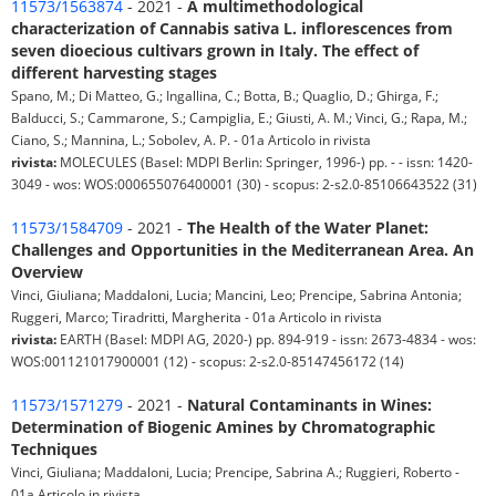
11573/1563874
- 2021 -
A multimethodological
characterization of Cannabis sativa L. inflorescences from
seven dioecious cultivars grown in Italy. The effect of
different harvesting stages
Spano, M.; Di Matteo, G.; Ingallina, C.; Botta, B.; Quaglio, D.; Ghirga, F.;
Balducci, S.; Cammarone, S.; Campiglia, E.; Giusti, A. M.; Vinci, G.; Rapa, M.;
Ciano, S.; Mannina, L.; Sobolev, A. P. - 01a Articolo in rivista
rivista:
MOLECULES (Basel: MDPI Berlin: Springer, 1996-) pp. - - issn: 1420-
3049 - wos: WOS:000655076400001 (30) - scopus: 2-s2.0-85106643522 (31)
11573/1584709
- 2021 -
The Health of the Water Planet:
Challenges and Opportunities in the Mediterranean Area. An
Overview
Vinci, Giuliana; Maddaloni, Lucia; Mancini, Leo; Prencipe, Sabrina Antonia;
Ruggeri, Marco; Tiradritti, Margherita - 01a Articolo in rivista
rivista:
EARTH (Basel: MDPI AG, 2020-) pp. 894-919 - issn: 2673-4834 - wos:
WOS:001121017900001 (12) - scopus: 2-s2.0-85147456172 (14)
11573/1571279
- 2021 -
Natural Contaminants in Wines:
Determination of Biogenic Amines by Chromatographic
Techniques
Vinci, Giuliana; Maddaloni, Lucia; Prencipe, Sabrina A.; Ruggieri, Roberto -
01a Articolo in rivista