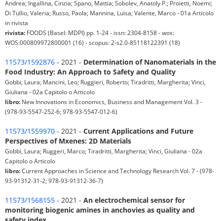
Andrea; Ingallina, Cinzia; Spano, Mattia; Sobolev, Anatoly P.; Proietti, Noemi;
Di Tullio, Valeria; Russo, Paola; Mannina, Luisa; Valente, Marco - 01a Articolo
in rivista
rivista:
FOODS (Basel: MDPI) pp. 1-24 - issn: 2304-8158 - wos:
WOS:000809972800001 (16) - scopus: 2-s2.0-85118122391 (18)
11573/1592876
- 2021 -
Determination of Nanomaterials in the
Food Industry: An Approach to Safety and Quality
Gobbi, Laura; Mancini, Leo; Ruggieri, Roberto; Tiradritti, Margherita; Vinci,
Giuliana - 02a Capitolo o Articolo
libro:
New Innovations in Economics, Business and Management Vol. 3 -
(978-93-5547-252-6; 978-93-5547-012-6)
11573/1559970
- 2021 -
Current Applications and Future
Perspectives of Mxenes: 2D Materials
Gobbi, Laura; Ruggeri, Marco; Tiradritti, Margherita; Vinci, Giuliana - 02a
Capitolo o Articolo
libro:
Current Approaches in Science and Technology Research Vol. 7 - (978-
93-91312-31-2; 978-93-91312-36-7)
11573/1568155
- 2021 -
An electrochemical sensor for
monitoring biogenic amines in anchovies as quality and
safety index