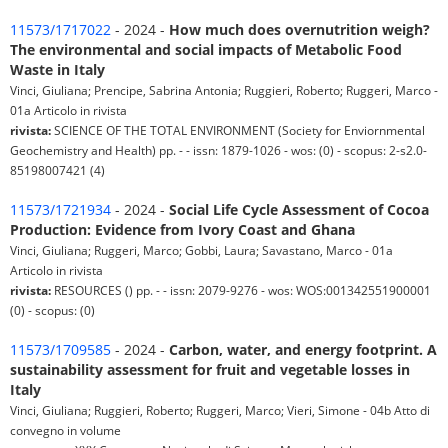
11573/1717022
- 2024 -
How much does overnutrition weigh?
The environmental and social impacts of Metabolic Food
Waste in Italy
Vinci, Giuliana; Prencipe, Sabrina Antonia; Ruggieri, Roberto; Ruggeri, Marco -
01a Articolo in rivista
rivista:
SCIENCE OF THE TOTAL ENVIRONMENT (Society for Enviornmental
Geochemistry and Health) pp. - - issn: 1879-1026 - wos: (0) - scopus: 2-s2.0-
85198007421 (4)
11573/1721934
- 2024 -
Social Life Cycle Assessment of Cocoa
Production: Evidence from Ivory Coast and Ghana
Vinci, Giuliana; Ruggeri, Marco; Gobbi, Laura; Savastano, Marco - 01a
Articolo in rivista
rivista:
RESOURCES () pp. - - issn: 2079-9276 - wos: WOS:001342551900001
(0) - scopus: (0)
11573/1709585
- 2024 -
Carbon, water, and energy footprint. A
sustainability assessment for fruit and vegetable losses in
Italy
Vinci, Giuliana; Ruggieri, Roberto; Ruggeri, Marco; Vieri, Simone - 04b Atto di
convegno in volume