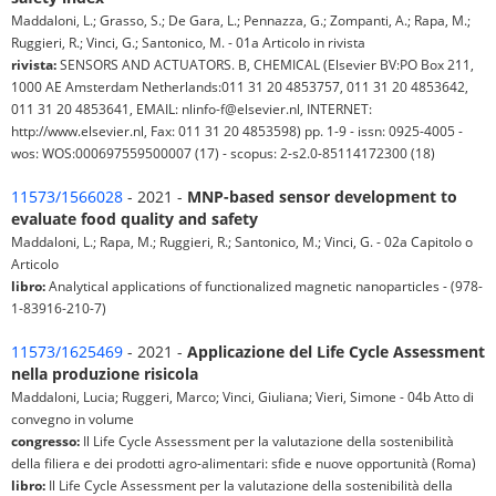
Maddaloni, L.; Grasso, S.; De Gara, L.; Pennazza, G.; Zompanti, A.; Rapa, M.;
Ruggieri, R.; Vinci, G.; Santonico, M. - 01a Articolo in rivista
rivista:
SENSORS AND ACTUATORS. B, CHEMICAL (Elsevier BV:PO Box 211,
1000 AE Amsterdam Netherlands:011 31 20 4853757, 011 31 20 4853642,
011 31 20 4853641, EMAIL: nlinfo-f@elsevier.nl, INTERNET:
http://www.elsevier.nl, Fax: 011 31 20 4853598) pp. 1-9 - issn: 0925-4005 -
wos: WOS:000697559500007 (17) - scopus: 2-s2.0-85114172300 (18)
11573/1566028
- 2021 -
MNP-based sensor development to
evaluate food quality and safety
Maddaloni, L.; Rapa, M.; Ruggieri, R.; Santonico, M.; Vinci, G. - 02a Capitolo o
Articolo
libro:
Analytical applications of functionalized magnetic nanoparticles - (978-
1-83916-210-7)
11573/1625469
- 2021 -
Applicazione del Life Cycle Assessment
nella produzione risicola
Maddaloni, Lucia; Ruggeri, Marco; Vinci, Giuliana; Vieri, Simone - 04b Atto di
convegno in volume
congresso:
Il Life Cycle Assessment per la valutazione della sostenibilità
della filiera e dei prodotti agro-alimentari: sfide e nuove opportunità (Roma)
libro:
Il Life Cycle Assessment per la valutazione della sostenibilità della