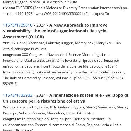
Marco; Ruggeri, Marco - 01a Articolo in rivista
rivista:
ENERGIES (Basel : Molecular Diversity Preservation International) pp.
- - issn: 1996-1073 - wos: WOS:001246935500001 (5) - scopus: (0)
11573/1739610
- 2024 -
A New Approach to Improve
Sustainability: The Role of Organizational Life Cycle
Assessment (O-LCA)
Vinci, Giuliana; D’Ascenzo, Fabrizio; Ruggeri, Marco; Zaki, Mary Gio' - 04b
Atto di convegno in volume
congresso:
XXX Congresso Nazionale di Scienze Merceologiche -
Innovazione, Qualità e Sostenibilità, le leve della ripresa e resilienza per
un’economia circolare. Il contributo delle Scienze Merceologiche (Bari)
libro:
Innovation, Quality and Sustainability for a Resilient Circular Economy
The Role of Commodity Science, Volume 2 - (978-3-031-55206-9; 978-3-031-
55205-2)
11573/1733933
- 2024 -
Alimentazione sostenibile - Sviluppo di
un Ecoscore per la ristorazione collettiva
Vinci, Giuliana; Gobbi, Laura; Billi, Andrea; Ruggeri, Marco; Savastano, Marco;
Prencipe, Sabrina Antonia; Maddaloni, Lucia - 04f Poster
congresso:
Le tecnologie abilitanti 5.0 per il settore alimentare - in
collaborazione con Camera di commercio di Roma, Regione Lazio e Lazio
Innova (Bracciano)