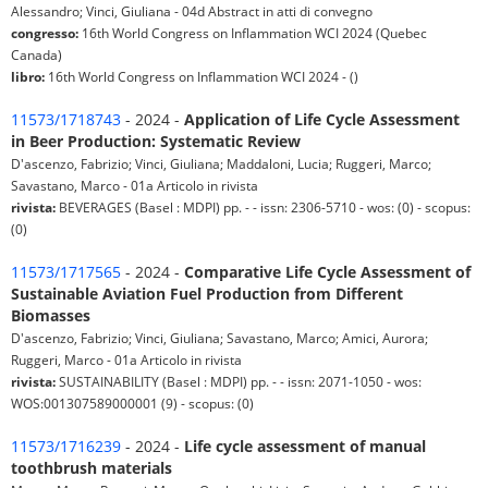
Alessandro; Vinci, Giuliana - 04d Abstract in atti di convegno
congresso:
16th World Congress on Inflammation WCI 2024 (Quebec
Canada)
libro:
16th World Congress on Inflammation WCI 2024 - ()
11573/1718743
- 2024 -
Application of Life Cycle Assessment
in Beer Production: Systematic Review
D'ascenzo, Fabrizio; Vinci, Giuliana; Maddaloni, Lucia; Ruggeri, Marco;
Savastano, Marco - 01a Articolo in rivista
rivista:
BEVERAGES (Basel : MDPI) pp. - - issn: 2306-5710 - wos: (0) - scopus:
(0)
11573/1717565
- 2024 -
Comparative Life Cycle Assessment of
Sustainable Aviation Fuel Production from Different
Biomasses
D'ascenzo, Fabrizio; Vinci, Giuliana; Savastano, Marco; Amici, Aurora;
Ruggeri, Marco - 01a Articolo in rivista
rivista:
SUSTAINABILITY (Basel : MDPI) pp. - - issn: 2071-1050 - wos:
WOS:001307589000001 (9) - scopus: (0)
11573/1716239
- 2024 -
Life cycle assessment of manual
toothbrush materials