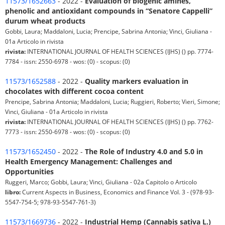
11573/1652663
- 2022 -
Evaluation of biogenic amines,
phenolic and antioxidant compounds in “Senatore Cappelli”
durum wheat products
Gobbi, Laura; Maddaloni, Lucia; Prencipe, Sabrina Antonia; Vinci, Giuliana -
01a Articolo in rivista
rivista:
INTERNATIONAL JOURNAL OF HEALTH SCIENCES (IJHS) () pp. 7774-
7784 - issn: 2550-6978 - wos: (0) - scopus: (0)
11573/1652588
- 2022 -
Quality markers evaluation in
chocolates with different cocoa content
Prencipe, Sabrina Antonia; Maddaloni, Lucia; Ruggieri, Roberto; Vieri, Simone;
Vinci, Giuliana - 01a Articolo in rivista
rivista:
INTERNATIONAL JOURNAL OF HEALTH SCIENCES (IJHS) () pp. 7762-
7773 - issn: 2550-6978 - wos: (0) - scopus: (0)
11573/1652450
- 2022 -
The Role of Industry 4.0 and 5.0 in
Health Emergency Management: Challenges and
Opportunities
Ruggeri, Marco; Gobbi, Laura; Vinci, Giuliana - 02a Capitolo o Articolo
libro:
Current Aspects in Business, Economics and Finance Vol. 3 - (978-93-
5547-754-5; 978-93-5547-761-3)
11573/1669736
- 2022 -
Industrial Hemp (Cannabis sativa L.)