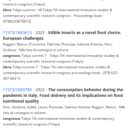
research congress (Tokyo)
libro:
Tokyo summit – VII Tokyo 7th international innovative studies &
contemporary scientific research congress - Proceedings book -
(9786253670672)
11573/1683613
- 2023 -
Edible insects as a novel food choice.
European challenges
Ruggeri, Marco; D'ascenzo, Fabrizio; Prencipe, Sabrina Antonia; Vinci,
Giuliana - 04b Atto di convegno in volume
congresso:
Tokyo summit 7 - Tokyo 7th international innovative studies &
contemporary scientific research congress (Tokyo)
libro:
Tokyo summit 7 - Tokyo 7th international innovative studies &
contemporary scientific research congress proceedings book - (978-625-
367-064-1)
11573/1683780
- 2023 -
The consumption behavior during the
pandemic in Italy. Food delivery and its implications on food
nutritional quality
Vinci, Giuliana; Gobbi, Laura; Prencipe, Sabrina Antonia; Ruggeri, Marco - 04b
Atto di convegno in volume
congresso:
Tokyo 7th international innovative studies & contemporary
scientific research congress (Tokyo)