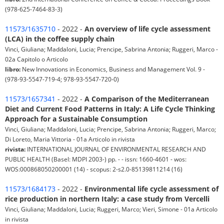
(978-625-7464-83-3)
11573/1635710
- 2022 -
An overview of life cycle assessment
(LCA) in the coffee supply chain
Vinci, Giuliana; Maddaloni, Lucia; Prencipe, Sabrina Antonia; Ruggeri, Marco -
02a Capitolo o Articolo
libro:
New Innovations in Economics, Business and Management Vol. 9 -
(978-93-5547-719-4; 978-93-5547-720-0)
11573/1657341
- 2022 -
A Comparison of the Mediterranean
Diet and Current Food Patterns in Italy: A Life Cycle Thinking
Approach for a Sustainable Consumption
Vinci, Giuliana; Maddaloni, Lucia; Prencipe, Sabrina Antonia; Ruggeri, Marco;
Di Loreto, Maria Vittoria - 01a Articolo in rivista
rivista:
INTERNATIONAL JOURNAL OF ENVIRONMENTAL RESEARCH AND
PUBLIC HEALTH (Basel: MDPI 2003-) pp. - - issn: 1660-4601 - wos:
WOS:000868050200001 (14) - scopus: 2-s2.0-85139811214 (16)
11573/1684173
- 2022 -
Environmental life cycle assessment of
rice production in northern Italy: a case study from Vercelli
Vinci, Giuliana; Maddaloni, Lucia; Ruggeri, Marco; Vieri, Simone - 01a Articolo
in rivista