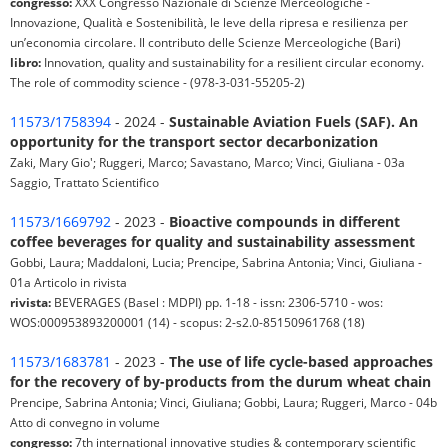
congresso:
XXX Congresso Nazionale di Scienze Merceologiche -
Innovazione, Qualità e Sostenibilità, le leve della ripresa e resilienza per
un’economia circolare. Il contributo delle Scienze Merceologiche (Bari)
libro:
Innovation, quality and sustainability for a resilient circular economy.
The role of commodity science - (978-3-031-55205-2)
11573/1758394
- 2024 -
Sustainable Aviation Fuels (SAF). An
opportunity for the transport sector decarbonization
Zaki, Mary Gio'; Ruggeri, Marco; Savastano, Marco; Vinci, Giuliana - 03a
Saggio, Trattato Scientifico
11573/1669792
- 2023 -
Bioactive compounds in different
coffee beverages for quality and sustainability assessment
Gobbi, Laura; Maddaloni, Lucia; Prencipe, Sabrina Antonia; Vinci, Giuliana -
01a Articolo in rivista
rivista:
BEVERAGES (Basel : MDPI) pp. 1-18 - issn: 2306-5710 - wos:
WOS:000953893200001 (14) - scopus: 2-s2.0-85150961768 (18)
11573/1683781
- 2023 -
The use of life cycle-based approaches
for the recovery of by-products from the durum wheat chain
Prencipe, Sabrina Antonia; Vinci, Giuliana; Gobbi, Laura; Ruggeri, Marco - 04b
Atto di convegno in volume
congresso:
7th international innovative studies & contemporary scientific