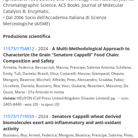
Chromatographic Science, ACS Books, Journal of Molecular
Catalysis B: Enzymatic.
• Dal 2006 Socio dell’Accademia Italiana di Scienze
Merceologiche (AISME)
Produzione scientifica
11573/1754812
- 2024 -
A Multi-Methodological Approach to
Characterize the Grain “Senatore Cappelli” Food Chain:
Composition and Safety
Armelia, Federica; Beccaccioli, Marzia; Prencipe, Sabrina Antonia; Schifano,
Emily; Tufi, Daniela; Brasili, Elisa; Cottarelli, Alessia; Giampaoli, Ottavia;
Mengoni, Beatrice; Miccheli, Alfredo; Pinto, Alessandro; Sciubba, Fabio;
Uccelletti, Daniela; Businaro, Rita; Vinci, Giuliana; Reverberi, Massimo; De
Giusti, Maria - 01a Articolo in rivista
rivista:
HELIYON (Cell Press United Kingdom: Elsevier Limited) pp. - - issn:
2405-8440 - wos: (0) - scopus: (0)
11573/1719559
- 2024 -
Senatore Cappelli wheat derived
biomolecules exert anti-inflammatory and anti-oxidant
activity
Businaro, Rita; Armeli, Federica; Mengoni, Beatrice; Prencipe, Sabrina; Pinto,