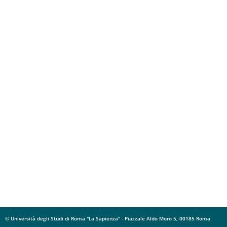
© Università degli Studi di Roma "La Sapienza" - Piazzale Aldo Moro 5, 00185 Roma