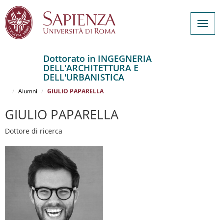
Togg
navig
Dottorato in INGEGNERIA
DELL'ARCHITETTURA E
Salta
DELL'URBANISTICA
al
Home
INGEGNERIA DELL'ARCHITETTURA E DELL'URBANISTICA
contenuto
Alumni
GIULIO PAPARELLA
principale
GIULIO PAPARELLA
Dottore di ricerca