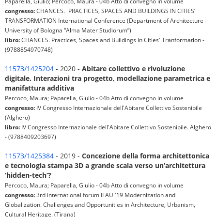
Paparella, Giulio; Percoco, Maura - 04b Atto di convegno in volume
congresso:
CHANCES. PRACTICES, SPACES AND BUILDINGS IN CITIES’
TRANSFORMATION International Conference (Department of Architecture -
University of Bologna “Alma Mater Studiorum”)
libro:
CHANCES. Practices, Spaces and Buildings in Cities' Tranformation -
(9788854970748)
11573/1425204
- 2020 -
Abitare collettivo e rivoluzione
digitale. Interazioni tra progetto, modellazione parametrica e
manifattura additiva
Percoco, Maura; Paparella, Giulio - 04b Atto di convegno in volume
congresso:
IV Congresso Internazionale dell'Abitare Collettivo Sostenibile
(Alghero)
libro:
IV Congresso Internazionale dell'Abitare Collettivo Sostenibile. Alghero
- (9788409203697)
11573/1425384
- 2019 -
Concezione della forma architettonica
e tecnologia stampa 3D a grande scala verso un’architettura
‘hidden-tech’?
Percoco, Maura; Paparella, Giulio - 04b Atto di convegno in volume
congresso:
3rd international forum IFAU '19 Modernization and
Globalization. Challenges and Opportunities in Architecture, Urbanism,
Cultural Heritage. (Tirana)