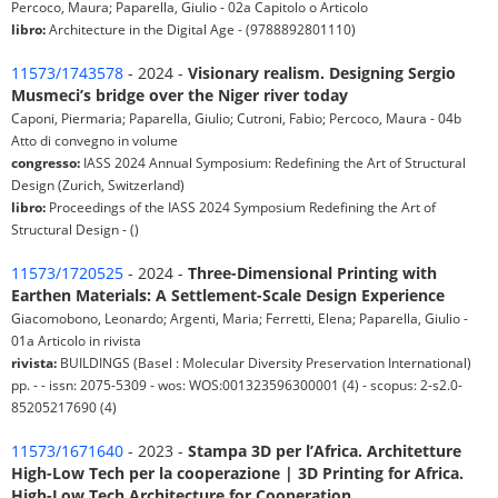
Percoco, Maura; Paparella, Giulio - 02a Capitolo o Articolo
libro:
Architecture in the Digital Age - (9788892801110)
11573/1743578
- 2024 -
Visionary realism. Designing Sergio
Musmeci’s bridge over the Niger river today
Caponi, Piermaria; Paparella, Giulio; Cutroni, Fabio; Percoco, Maura - 04b
Atto di convegno in volume
congresso:
IASS 2024 Annual Symposium: Redefining the Art of Structural
Design (Zurich, Switzerland)
libro:
Proceedings of the IASS 2024 Symposium Redefining the Art of
Structural Design - ()
11573/1720525
- 2024 -
Three-Dimensional Printing with
Earthen Materials: A Settlement-Scale Design Experience
Giacomobono, Leonardo; Argenti, Maria; Ferretti, Elena; Paparella, Giulio -
01a Articolo in rivista
rivista:
BUILDINGS (Basel : Molecular Diversity Preservation International)
pp. - - issn: 2075-5309 - wos: WOS:001323596300001 (4) - scopus: 2-s2.0-
85205217690 (4)
11573/1671640
- 2023 -
Stampa 3D per l’Africa. Architetture
High-Low Tech per la cooperazione | 3D Printing for Africa.
High-Low Tech Architecture for Cooperation