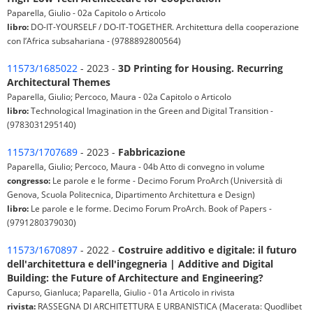
Paparella, Giulio - 02a Capitolo o Articolo
libro:
DO-IT-YOURSELF / DO-IT-TOGETHER. Architettura della cooperazione
con l’Africa subsahariana - (9788892800564)
11573/1685022
- 2023 -
3D Printing for Housing. Recurring
Architectural Themes
Paparella, Giulio; Percoco, Maura - 02a Capitolo o Articolo
libro:
Technological Imagination in the Green and Digital Transition -
(9783031295140)
11573/1707689
- 2023 -
Fabbricazione
Paparella, Giulio; Percoco, Maura - 04b Atto di convegno in volume
congresso:
Le parole e le forme - Decimo Forum ProArch (Università di
Genova, Scuola Politecnica, Dipartimento Architettura e Design)
libro:
Le parole e le forme. Decimo Forum ProArch. Book of Papers -
(9791280379030)
11573/1670897
- 2022 -
Costruire additivo e digitale: il futuro
dell′architettura e dell′ingegneria | Additive and Digital
Building: the Future of Architecture and Engineering?
Capurso, Gianluca; Paparella, Giulio - 01a Articolo in rivista
rivista:
RASSEGNA DI ARCHITETTURA E URBANISTICA (Macerata: Quodlibet