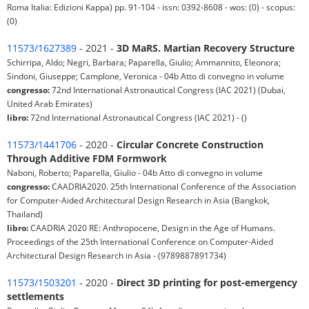
Roma Italia: Edizioni Kappa) pp. 91-104 - issn: 0392-8608 - wos: (0) - scopus:
(0)
11573/1627389
- 2021 -
3D MaRS. Martian Recovery Structure
Schirripa, Aldo; Negri, Barbara; Paparella, Giulio; Ammannito, Eleonora;
Sindoni, Giuseppe; Camplone, Veronica - 04b Atto di convegno in volume
congresso:
72nd International Astronautical Congress (IAC 2021) (Dubai,
United Arab Emirates)
libro:
72nd International Astronautical Congress (IAC 2021) - ()
11573/1441706
- 2020 -
Circular Concrete Construction
Through Additive FDM Formwork
Naboni, Roberto; Paparella, Giulio - 04b Atto di convegno in volume
congresso:
CAADRIA2020. 25th International Conference of the Association
for Computer-Aided Architectural Design Research in Asia (Bangkok,
Thailand)
libro:
CAADRIA 2020 RE: Anthropocene, Design in the Age of Humans.
Proceedings of the 25th International Conference on Computer-Aided
Architectural Design Research in Asia - (9789887891734)
11573/1503201
- 2020 -
Direct 3D printing for post-emergency
settlements