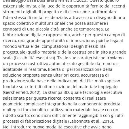
dell’alloggio base (Alshawawreh et al., 2020). Questo quadro
esigenziale invita, alla luce delle opportunità fornite dai recenti
strumenti digitali di progetto e di esecuzione, a riformulare
l’idea stessa di unità residenziale, attraverso un disegno di uno
spazio collettivo multifunzionale che possa assumere i
connotati di una piccola città, anche se temporanea. La
fabbricazione digitale rappresenta, anche per questo campo di
ricerca, una grande opportunità di innovazione, poiché lega al
‘mondo virtuale’ del computational design (flessibilità
progettuale) quello ‘materiale’ della costruzione in sito a grande
scala (flessibilità esecutiva). Tra le sue caratteristiche troviamo
un processo costruttivo automatizzato gestibile da remoto e
adattabile in real-time, libertà di personalizzazione della
soluzione proposta senza ulteriori costi, accuratezza di
produzione sulla base delle indicazioni del file, molto spesso
fondate su criteri di ottimizzazione del materiale impiegato
(Gershenfeld, 2012). La stampa 3D, quale tecnologia esecutiva
selezionata per questa ricerca, consente di realizzare
geometrie complesse integrando nella componente prodotta
molteplici funzionalità e utilizzando materiale locale con un
ridotto scarto; condizioni difficilmente raggiungibili con gli altri
processi di fabbricazione digitale (Labonnote et al., 2016).
Nell’introdurre nuove modalità esecutive che avvicinano