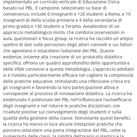
implementato un curricolo verticale di Educazione Civica
basato sul PBL. Il campione, selezionato su base di
convenienza, include 6 insegnanti e 126 studenti a Roma, e 10
insegnanti (6 della scuola primaria e 4 della secondaria di
primo grado) e 130 studenti a Teramo. Avvalendosi di un
approccio metodologico misto, che combina osservazioni in
aula, questionari e focus group, la ricerca ha raccolto un ampio
spettro di dati sulle percezioni degli attori coinvolti e sui fattori
che agevolano e ostacolano l’adozione del PBL. Queste
evidenze, insieme alla creazione di un protocollo didattico
specifico, offrono un quadro approfondito delle opportunità e
delle sfide connesse a questa metodologia. L’approccio adottato
si è rivelato particolarmente efficace nel cogliere la complessità
delle pratiche educative, stimolando una riflessione critica tra
gli insegnanti e favorendo la loro partecipazione attiva e
consapevole al processo di innovazione didattica. La ricerca ha
evidenziato il potenziale del PBL nell'influenzare l'autoefficacia
degli insegnanti e nel ridurre le pratiche disciplinari, con
ricadute positive sul coinvolgimento degli studenti e sulla
qualità della gestione della classe. Nonostante questi benefici,
la ricerca ha messo in luce alcune limitazioni pratiche che
possono ostacolare una piena integrazione del PBL, come la
numerosità delle classi, la rigidità dell'orario scolastico e la