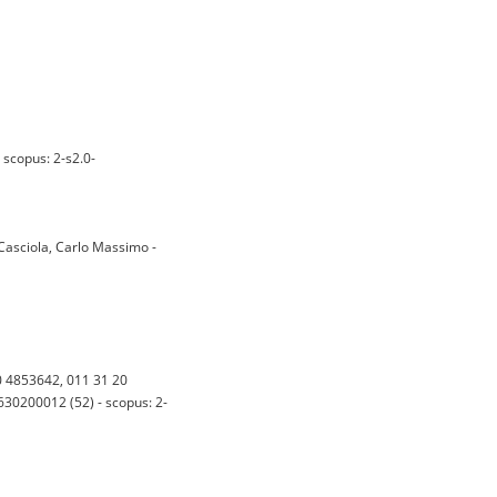
scopus: 2-s2.0-
 Casciola, Carlo Massimo -
 4853642, 011 31 20
630200012 (52) - scopus: 2-