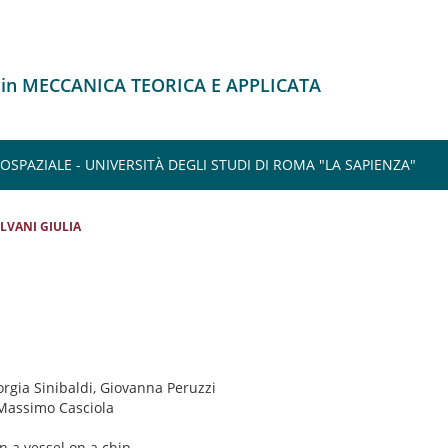
 in MECCANICA TEORICA E APPLICATA
SPAZIALE - UNIVERSITÀ DEGLI STUDI DI ROMA "LA SAPIENZA"
ILVANI GIULIA
orgia Sinibaldi, Giovanna Peruzzi
 Massimo Casciola
n a vessel on a chip