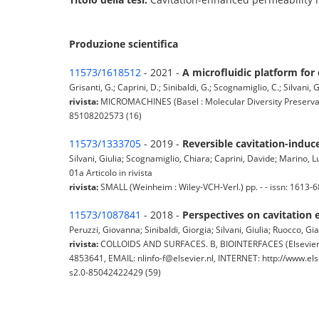
Produzione scientifica
11573/1618512
- 2021 -
A microfluidic platform for
Grisanti, G.; Caprini, D.; Sinibaldi, G.; Scognamiglio, C.; Silvani, G
rivista:
MICROMACHINES (Basel : Molecular Diversity Preservati
85108202573 (16)
11573/1333705
- 2019 -
Reversible cavitation-induce
Silvani, Giulia; Scognamiglio, Chiara; Caprini, Davide; Marino,
01a Articolo in rivista
rivista:
SMALL (Weinheim : Wiley-VCH-Verl.) pp. - - issn: 1613
11573/1087841
- 2018 -
Perspectives on cavitation 
Peruzzi, Giovanna; Sinibaldi, Giorgia; Silvani, Giulia; Ruocco, Gi
rivista:
COLLOIDS AND SURFACES. B, BIOINTERFACES (Elsevier 
4853641, EMAIL: nlinfo-f@elsevier.nl, INTERNET: http://www.els
s2.0-85042422429 (59)