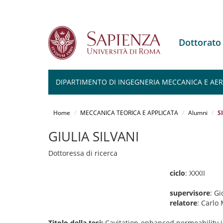
Dottorato
DIPARTIMENTO DI INGEGNERIA MECCANICA E AERO
Salta
al
Home
MECCANICA TEORICA E APPLICATA
Alumni
S
contenuto
principale
GIULIA SILVANI
Dottoressa di ricerca
ciclo
: XXXII
supervisore
: Gi
relatore
: Carlo
Titolo della tesi:
Cavitation-enhanced permeability i