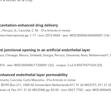
 cavitation-enhanced drug delivery
.; Peruzzi, G.; Casciola, C. M. - 01a Articolo in rivista
on Internationa) pp. 1-17 - issn: 2072-666X - wos: WOS:000666306400001 (14) - 
d junctional opening in an artificial endothelial layer
 Luca; Chinappi, Mauro; Sinibaldi, Giorgia; Peruzzi, Giovanna; Kiani, Mohammad F.;
-6810 - wos: WOS:000498217200001 (32) - scopus: 2-s2.0-85075471024 (33)
enhanced endothelial layer permeability
ancarlo; Casciola, Carlo Massimo - 01a Articolo in rivista
BV:PO Box 211, 1000 AE Amsterdam Netherlands:011 31 20 4853757, 011 31 20
evier.nl, Fax: 011 31 20 4853598) pp. 83-93 - issn: 0927-7765 - wos: WOS:000443