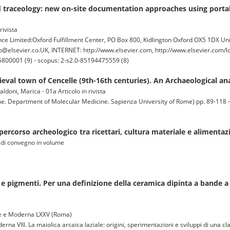
raceology: new on-site documentation approaches using portabl
rivista
Limited:Oxford Fulfillment Center, PO Box 800, Kidlington Oxford OX5 1DX Un
@elsevier.co.UK, INTERNET: http://www.elsevier.com, http://www.elsevier.com/lo
800001 (9) - scopus: 2-s2.0-85194475559 (8)
ieval town of Cencelle (9th-16th centuries). An Archaeological ana
ldoni, Marica - 01a Articolo in rivista
. Department of Molecular Medicine. Sapienza University of Rome) pp. 89-118 - i
 percorso archeologico tra ricettari, cultura materiale e alimenta
o di convegno in volume
e pigmenti. Per una definizione della ceramica dipinta a bande a 
le e Moderna LXXV (Roma)
na VIII. La maiolica arcaica laziale: origini, sperimentazioni e sviluppi di una c