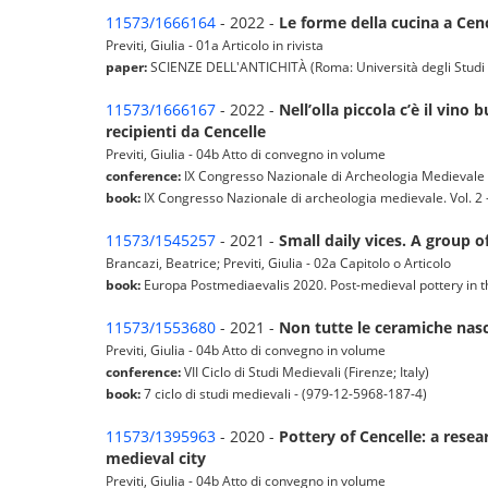
11573/1666164
- 2022 -
Le forme della cucina a Cenc
Previti, Giulia - 01a Articolo in rivista
paper:
SCIENZE DELL'ANTICHITÀ (Roma: Università degli Studi di
11573/1666167
- 2022 -
Nell’olla piccola c’è il vino 
recipienti da Cencelle
Previti, Giulia - 04b Atto di convegno in volume
conference:
IX Congresso Nazionale di Archeologia Medievale 
book:
IX Congresso Nazionale di archeologia medievale. Vol. 2
11573/1545257
- 2021 -
Small daily vices. A group o
Brancazi, Beatrice; Previti, Giulia - 02a Capitolo o Articolo
book:
Europa Postmediaevalis 2020. Post-medieval pottery in t
11573/1553680
- 2021 -
Non tutte le ceramiche nasco
Previti, Giulia - 04b Atto di convegno in volume
conference:
VII Ciclo di Studi Medievali (Firenze; Italy)
book:
7 ciclo di studi medievali - (979-12-5968-187-4)
11573/1395963
- 2020 -
Pottery of Cencelle: a resea
medieval city
Previti, Giulia - 04b Atto di convegno in volume