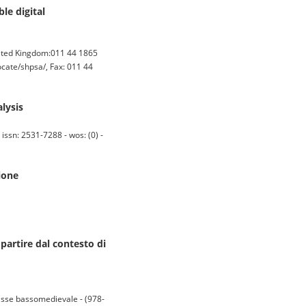
e digital
ited Kingdom:011 44 1865
cate/shpsa/, Fax: 011 44
lysis
ssn: 2531-7288 - wos: (0) -
zione
partire dal contesto di
lasse bassomedievale - (978-