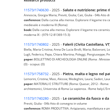
Research products
11573/1740630
- 2025 -
Salute e nutrizione: prime r
Annoscia, Giorgia Maria; Previti, Giulia; Cati, Giulia - 04b Atto
conference:
Dalla cucina alla mensa. Esplorare il legame tra c
medievale e moderna IX (Roma)
book:
Dalla cucina alla mensa. Esplorare il legame tra ceramica
moderna IX - (979-12-81369-15-3)
11573/1740802
- 2025 -
Falerii (Civita Castellana, VT
Biella, Maria Cristina; Anna De Lucia Brolli, Maria; Balzerani, 
Lugli, Federico; Papa, Chiara Martina; Poleggi, Piergiuseppe; Prev
paper:
BOLLETTINO DI ARCHEOLOGIA ONLINE (Roma : Ministero per 
(0) - scopus: (0)
11573/1758732
- 2025 -
Pietra, malta e legno nel pa
Lemorini, Cristina; Masi, Alessia; Medeghini, Laura; Sadori, Laura;
paper:
MATERIALI E STRUTTURE (Roma: Quasar, 2012- -Roma: Nuov
architettonici, Universita di Roma La sapienza. -Rome Italy:L'Er
11573/1740280
- 2025 -
Le ceramiche da fuoco e da 
Previti, Giulia - 04b Atto di convegno in volume
conference:
ROMA PRODUTTIVA. Artigianato, manifattura e proto