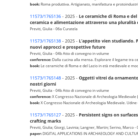
book:
Roma produttiva. Artigianato, manifattura e protoindustri
11573/1765136
- 2025 -
Le ceramiche di Roma e del 
ceramica e alimentazione attraverso una pluralità 
Previti, Giulia - 06a Curatela
11573/1765138
- 2025 -
L’appetito vien studiando. P
nuovi approcci e prospettive future
Previti, Giulia - 04b Atto di convegno in volume
conference:
Dalla cucina alla mensa. Esplorare il legame tra c
book:
Le ceramiche di Roma e del Lazio in età medievale e mo
11573/1765148
- 2025 -
Oggetti vitrei da ornamento
nostri giorni
Previti, Giulia - 04b Atto di convegno in volume
conference:
X Congresso Nazionale di Archeologia Medievale (Ud
book:
X Congresso Nazionale di Archeologia Medievale. Udine -
11573/1765127
- 2025 -
Persistent signs on surface
crafting marks
Previti, Giulia; Giorgi, Lavinia; Langner, Martin; Serino, Marco -
paper:
DIGITAL APPLICATIONS IN ARCHAEOLOGY AND CULTURAL HER