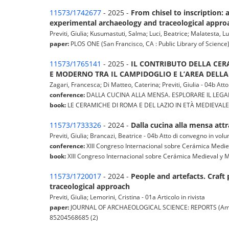
11573/1742677
- 2025 -
From chisel to inscription:
experimental archaeology and traceological appro
Previti, Giulia; Kusumastuti, Salma; Luci, Beatrice; Malatesta, Luc
paper:
PLOS ONE (San Francisco, CA : Public Library of Science) p
11573/1765141
- 2025 -
IL CONTRIBUTO DELLA CER
E MODERNO TRA IL CAMPIDOGLIO E L’AREA DELL
Zagari, Francesca; Di Matteo, Caterina; Previti, Giulia - 04b At
conference:
DALLA CUCINA ALLA MENSA. ESPLORARE IL LEGA
book:
LE CERAMICHE DI ROMA E DEL LAZIO IN ETÀ MEDIEVALE 
11573/1733326
- 2024 -
Dalla cucina alla mensa attr
Previti, Giulia; Brancazi, Beatrice - 04b Atto di convegno in vol
conference:
XIII Congreso Internacional sobre Cerámica Medi
book:
XIII Congreso Internacional sobre Cerámica Medieval y 
11573/1720017
- 2024 -
People and artefacts. Craft 
traceological approach
Previti, Giulia; Lemorini, Cristina - 01a Articolo in rivista
paper:
JOURNAL OF ARCHAEOLOGICAL SCIENCE: REPORTS (Amsterd
85204568685 (2)