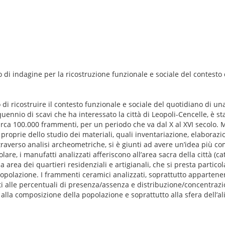
i indagine per la ricostruzione funzionale e sociale del contesto 
di ricostruire il contesto funzionale e sociale del quotidiano di un
quennio di scavi che ha interessato la città di Leopoli-Cencelle, è st
irca 100.000 frammenti, per un periodo che va dal X al XVI secolo. 
proprie dello studio dei materiali, quali inventariazione, elaboraz
ttraverso analisi archeometriche, si è giunti ad avere un’idea più c
olare, i manufatti analizzati afferiscono all’area sacra della città (
a area dei quartieri residenziali e artigianali, che si presta parti
popolazione. I frammenti ceramici analizzati, soprattutto appartenent
ti alle percentuali di presenza/assenza e distribuzione/concentrazio
zi, alla composizione della popolazione e soprattutto alla sfera dell’