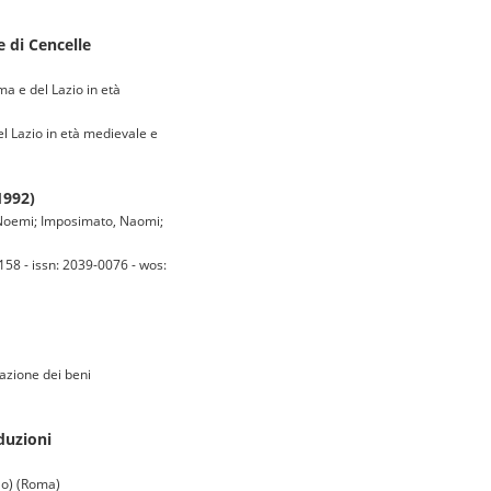
e di Cencelle
a e del Lazio in età
l Lazio in età medievale e
1992)
o, Noemi; Imposimato, Naomi;
158 - issn: 2039-0076 - wos:
azione dei beni
duzioni
lo) (Roma)