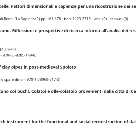
elle. Fattori dimensionali e capienze per una ricostruzione dei s
 Roma "La Sapienza".) pp. 161-178 - issn: 1123-5713 - wos: (0) - scopus: (0)
buono. Riflessioni e prospettive di ricerca intorno all’analisi dei res
(Alghero)
 - (978-88-9285-149-8)
f clay pipes in post-medieval Spoleto
he spare time - (978-1-78969-917-3)
no coi buchi. Colatoi e olle-colatoio provenienti dalla città di Ce
rch instrument for the functional and social reconstruction of dai