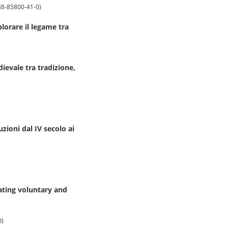
-88-85800-41-0)
lorare il legame tra
ievale tra tradizione,
zioni dal IV secolo ai
gating voluntary and
0)