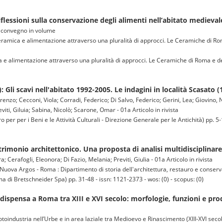
iflessioni sulla conservazione degli alimenti nell’abitato medieval
 di convegno in volume
eramica e alimentazione attraverso una pluralità di approcci. Le Ceramiche di Rom
 e alimentazione attraverso una pluralità di approcci. Le Ceramiche di Roma e de
): Gli scavi nell'abitato 1992-2005. Le indagini in località Scasato (
Lorenzo; Cecconi, Viola; Corradi, Federico; Di Salvo, Federico; Gerini, Lea; Giovin
iti, Giluia; Sabina, Nicolò; Scarone, Omar - 01a Articolo in rivista
per i Beni e le Attività Culturali - Direzione Generale per le Antichità) pp. 5-
trimonio architettonico. Una proposta di analisi multidisciplinare
 Cerafogli, Eleonora; Di Fazio, Melania; Previti, Giulia - 01a Articolo in rivista
a Argos - Roma : Dipartimento di storia dell'architettura, restauro e conserv
ma di Bretschneider Spa) pp. 31-48 - issn: 1121-2373 - wos: (0) - scopus: (0)
dispensa a Roma tra XIII e XVI secolo: morfologie, funzioni e pro
industria nell’Urbe e in area laziale tra Medioevo e Rinascimento (XIII-XVI seco