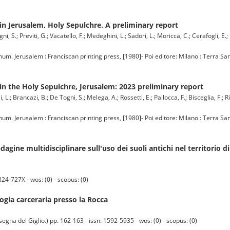
in Jerusalem, Holy Sepulchre. A preliminary report
i, S.; Previti, G.; Vacatello, F.; Medeghini, L.; Sadori, L.; Moricca, C.; Cerafogli, E.;
 Jerusalem : Franciscan printing press, [1980]- Poi editore: Milano : Terra Sant
in the Holy Sepulchre, Jerusalem: 2023 preliminary report
i, L.; Brancazi, B.; De Togni, S.; Melega, A.; Rossetti, E.; Pallocca, F.; Bisceglia, F.; R
 Jerusalem : Franciscan printing press, [1980]- Poi editore: Milano : Terra Sant
ndagine multidisciplinare sull'uso dei suoli antichi nel territorio di
24-727X - wos: (0) - scopus: (0)
ogia carceraria presso la Rocca
a del Giglio.) pp. 162-163 - issn: 1592-5935 - wos: (0) - scopus: (0)