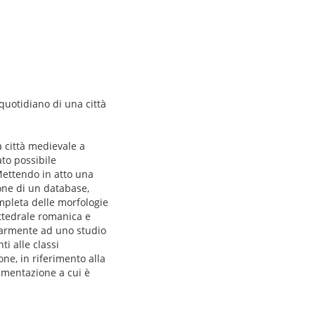
quotidiano di una città
a città medievale a
ato possibile
Mettendo in atto una
ione di un database,
ompleta delle morfologie
cattedrale romanica e
colarmente ad uno studio
i alle classi
ne, in riferimento alla
alimentazione a cui è