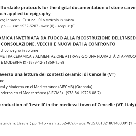
 affordable protocols for the digital documentation of stone carv
ach applied to epigraphy
a; Lemorini, Cristina - 01a Articolo in rivista
p. - - issn: 1932-6203 - wos: (0) - scopus: (0)
AMICA INVETRIATA DA FUOCO ALLA RICOSTRUZIONE DELL’INSE
A CONSOLAZIONE. VECCHI E NUOVI DATI A CONFRONTO
to di convegno in volume
ME TRA CERAMICA E ALIMENTAZIONE ATTRAVERSO UNA PLURALITÀ DI APPROCC
E MODERNA IX - (979-12-81369-15-3)
averso una lettura dei contesti ceramici di Cencelle (VT)
ume
eval y Moderna en el Mediterráneo (AIECM3) (Granada)
Moderna en el Mediterráneo (AIECM3) - (978-84-19726-08-7)
production of ‘testelli’ in the medieval town of Cencelle (VT, Ital
am: Elsevier) pp. 1-15 - issn: 2352-409X - wos: WOS:001321861400001 (1) - 