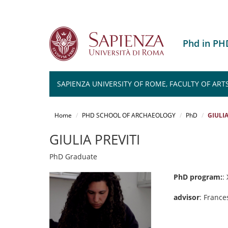
Phd in P
SAPIENZA UNIVERSITY OF ROME, FACULTY OF ART
Salta
al
Home
PHD SCHOOL OF ARCHAEOLOGY
PhD
GIULIA
contenuto
principale
GIULIA PREVITI
PhD Graduate
PhD program:
:
advisor
: Franc