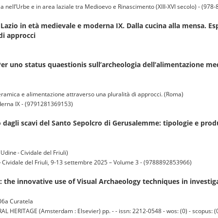
a nell’Urbe e in area laziale tra Medioevo e Rinascimento (XIII-XVI secolo) - (978
Lazio in età medievale e moderna IX. Dalla cucina alla mensa. Esp
di approcci
er uno status quaestionis sull’archeologia dell’alimentazione med
eramica e alimentazione attraverso una pluralità di approcci. (Roma)
derna IX - (9791281369153)
 dagli scavi del Santo Sepolcro di Gerusalemme: tipologie e produ
ine - Cividale del Friuli)
 Cividale del Friuli, 9-13 settembre 2025 – Volume 3 - (9788892853966)
s: the innovative use of Visual Archaeology techniques in investi
 06a Curatela
ITAGE (Amsterdam : Elsevier) pp. - - issn: 2212-0548 - wos: (0) - scopus: (