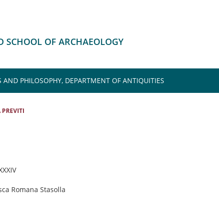
HD SCHOOL OF ARCHAEOLOGY
S AND PHILOSOPHY, DEPARTMENT OF ANTIQUITIES
 PREVITI
 XXXIV
esca Romana Stasolla