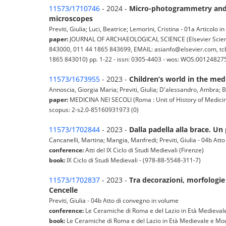
11573/1710746
- 2024 -
Micro-photogrammetry and t
microscopes
Previti, Giulia; Luci, Beatrice; Lemorini, Cristina - 01a Articolo in 
paper:
JOURNAL OF ARCHAEOLOGICAL SCIENCE (Elsevier Science 
843000, 011 44 1865 843699, EMAIL: asianfo@elsevier.com, tcb
1865 843010) pp. 1-22 - issn: 0305-4403 - wos: WOS:001248275
11573/1673955
- 2023 -
Children’s world in the med
Annoscia, Giorgia Maria; Previti, Giulia; D'alessandro, Ambra; Ba
paper:
MEDICINA NEI SECOLI (Roma : Unit of History of Medicine
scopus: 2-s2.0-85160931973 (0)
11573/1702844
- 2023 -
Dalla padella alla brace. Un
Cancanelli, Martina; Mangia, Manfredi; Previti, Giulia - 04b Att
conference:
Atti del IX Ciclo di Studi Medievali (Firenze)
book:
IX Ciclo di Studi Medievali - (978-88-5548-311-7)
11573/1702837
- 2023 -
Tra decorazioni, morfologie 
Cencelle
Previti, Giulia - 04b Atto di convegno in volume
conference:
Le Ceramiche di Roma e del Lazio in Età Medieva
book:
Le Ceramiche di Roma e del Lazio in Età Medievale e Moder