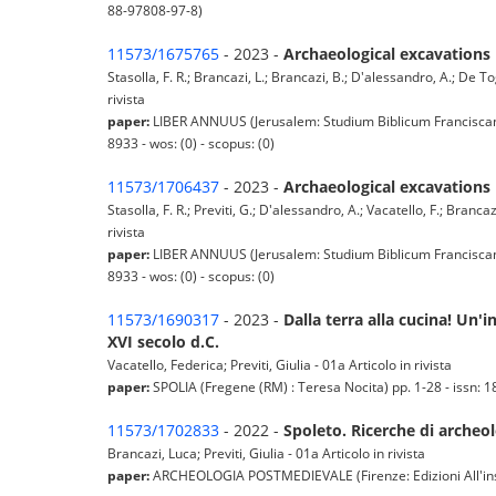
88-97808-97-8)
11573/1675765
- 2023 -
Archaeological excavations 
Stasolla, F. R.; Brancazi, L.; Brancazi, B.; D'alessandro, A.; De Togn
rivista
paper:
LIBER ANNUUS (Jerusalem: Studium Biblicum Franciscanum.
8933 - wos: (0) - scopus: (0)
11573/1706437
- 2023 -
Archaeological excavations 
Stasolla, F. R.; Previti, G.; D'alessandro, A.; Vacatello, F.; Brancaz
rivista
paper:
LIBER ANNUUS (Jerusalem: Studium Biblicum Franciscanum.
8933 - wos: (0) - scopus: (0)
11573/1690317
- 2023 -
Dalla terra alla cucina! Un'i
XVI secolo d.C.
Vacatello, Federica; Previti, Giulia - 01a Articolo in rivista
paper:
SPOLIA (Fregene (RM) : Teresa Nocita) pp. 1-28 - issn: 18
11573/1702833
- 2022 -
Spoleto. Ricerche di archeol
Brancazi, Luca; Previti, Giulia - 01a Articolo in rivista
paper:
ARCHEOLOGIA POSTMEDIEVALE (Firenze: Edizioni All'insegn