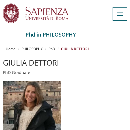
Togg
navig
Phd in PHILOSOPHY
Salta
al
Home
PHILOSOPHY
PhD
GIULIA DETTORI
contenuto
principale
GIULIA DETTORI
PhD Graduate