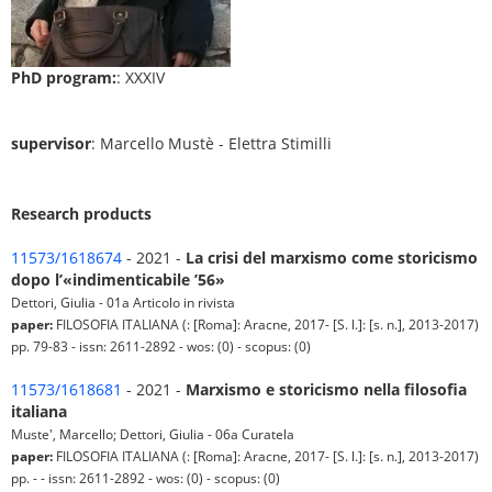
PhD program:
: XXXIV
supervisor
: Marcello Mustè - Elettra Stimilli
Research products
11573/1618674
- 2021 -
La crisi del marxismo come storicismo
dopo l’«indimenticabile ’56»
Dettori, Giulia - 01a Articolo in rivista
paper:
FILOSOFIA ITALIANA (: [Roma]: Aracne, 2017- [S. l.]: [s. n.], 2013-2017)
pp. 79-83 - issn: 2611-2892 - wos: (0) - scopus: (0)
11573/1618681
- 2021 -
Marxismo e storicismo nella filosofia
italiana
Muste', Marcello; Dettori, Giulia - 06a Curatela
paper:
FILOSOFIA ITALIANA (: [Roma]: Aracne, 2017- [S. l.]: [s. n.], 2013-2017)
pp. - - issn: 2611-2892 - wos: (0) - scopus: (0)