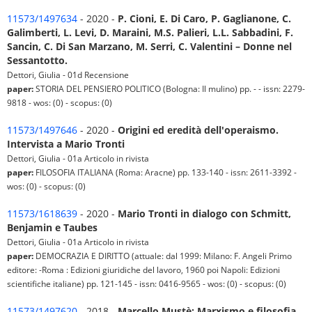
11573/1497634
- 2020 -
P. Cioni, E. Di Caro, P. Gaglianone, C.
Galimberti, L. Levi, D. Maraini, M.S. Palieri, L.L. Sabbadini, F.
Sancin, C. Di San Marzano, M. Serri, C. Valentini – Donne nel
Sessantotto.
Dettori, Giulia - 01d Recensione
paper:
STORIA DEL PENSIERO POLITICO (Bologna: Il mulino) pp. - - issn: 2279-
9818 - wos: (0) - scopus: (0)
11573/1497646
- 2020 -
Origini ed eredità dell'operaismo.
Intervista a Mario Tronti
Dettori, Giulia - 01a Articolo in rivista
paper:
FILOSOFIA ITALIANA (Roma: Aracne) pp. 133-140 - issn: 2611-3392 -
wos: (0) - scopus: (0)
11573/1618639
- 2020 -
Mario Tronti in dialogo con Schmitt,
Benjamin e Taubes
Dettori, Giulia - 01a Articolo in rivista
paper:
DEMOCRAZIA E DIRITTO (attuale: dal 1999: Milano: F. Angeli Primo
editore: -Roma : Edizioni giuridiche del lavoro, 1960 poi Napoli: Edizioni
scientifiche italiane) pp. 121-145 - issn: 0416-9565 - wos: (0) - scopus: (0)
11573/1497620
- 2018 -
Marcello Mustè: Marxismo e filosofia