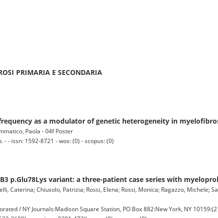
BROSI PRIMARIA E SECONDARIA
 frequency as a modulator of genetic heterogeneity in myelofibro
mmatico, Paola - 04f Poster
 - issn: 1592-8721 - wos: (0) - scopus: (0)
3 p.Glu78Lys variant: a three-patient case series with myelopro
li, Caterina; Chiusolo, Patrizia; Rossi, Elena; Rossi, Monica; Ragazzo, Michele; S
ted / NY Journals:Madison Square Station, PO Box 882:New York, NY 10159:(21