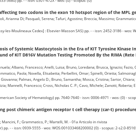
3-3680) pp. - - issn: 0301-472X - wos: (0) - scopus: (0)
ffecting two codons in the exon 10 hotspot region of the MPL g
oli, Arianna Di; Pasquali, Serena; Tafuri, Agostino; Breccia, Massimo; Grammatico,
es-Moulineaux Cedex] : Elsevier-Masson SAS) pp. - - issn: 2452-3186 - wos: 
sis of Systemic Mastocytosis in the Era of KIT Tyrosine Kinase Inh
ound of KIT D816V Mutation Testing Promoted By the RIMA (Rete I
nuela; Albano, Francesco; Anelli, Luisa; Bruno, Loredana; Brusca, Ignazio; Fazio, G
matico, Paola; Novella, Elisabetta; Perbellini, Omar; Spinelli, Orietta; Salmoiraghi
s, Giovanna; Palmas, Angelo D.; Bruno, Samantha; Mosca, Cristina; Sartor, Chiara; 
ia; Mannelli, Francesco; Cross, Nicholas C. P.; Cavo, Michele; Zanotti, Roberta; E
erican Society of Hematology) pp. 7640-7640 - issn: 0006-4971 - wos: (0) - scop
ng post chimeric antigen receptor t cell therapy (car-t) procedure
; Mancini, F.; Grammatico, P.; Martelli, M. - 01a Articolo in rivista
pp. - - issn: 0939-5555 - wos: WOS:001033468200002 (0) - scopus: 2-s2.0-8516