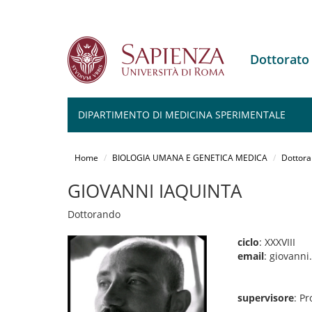
Dottorat
DIPARTIMENTO DI MEDICINA SPERIMENTALE
Salta
al
Home
BIOLOGIA UMANA E GENETICA MEDICA
Dottora
contenuto
principale
GIOVANNI IAQUINTA
Dottorando
ciclo
: XXXVIII
email
: giovann
supervisore
: P