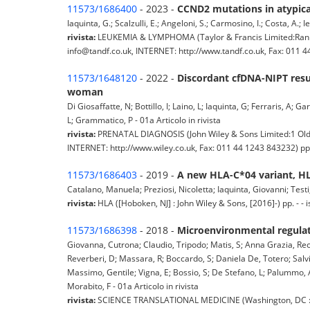
11573/1686400
- 2023 -
CCND2 mutations in atypica
Iaquinta, G.; Scalzulli, E.; Angeloni, S.; Carmosino, I.; Costa, A.; 
rivista:
LEUKEMIA & LYMPHOMA (Taylor & Francis Limited:Rank
info@tandf.co.uk, INTERNET: http://www.tandf.co.uk, Fax: 011 
11573/1648120
- 2022 -
Discordant cfDNA-NIPT resul
woman
Di Giosaffatte, N; Bottillo, I; Laino, L; Iaquinta, G; Ferraris, A; 
L; Grammatico, P - 01a Articolo in rivista
rivista:
PRENATAL DIAGNOSIS (John Wiley & Sons Limited:1 Oldl
INTERNET: http://www.wiley.co.uk, Fax: 011 44 1243 843232) pp
11573/1686403
- 2019 -
A new HLA-C*04 variant, HL
Catalano, Manuela; Preziosi, Nicoletta; Iaquinta, Giovanni; Tes
rivista:
HLA ([Hoboken, NJ] : John Wiley & Sons, [2016]-) pp. -
11573/1686398
- 2018 -
Microenvironmental regulati
Giovanna, Cutrona; Claudio, Tripodo; Matis, S; Anna Grazia, Rec
Reverberi, D; Massara, R; Boccardo, S; Daniela De, Totero; Salvi, S
Massimo, Gentile; Vigna, E; Bossio, S; De Stefano, L; Palummo, A; 
Morabito, F - 01a Articolo in rivista
rivista:
SCIENCE TRANSLATIONAL MEDICINE (Washington, DC : Ame