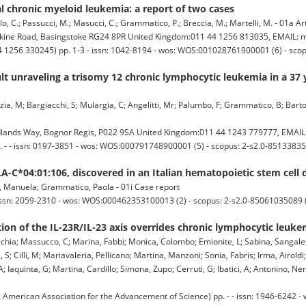
l chronic myeloid leukemia: a report of two cases
Ielo, C.; Passucci, M.; Masucci, C.; Grammatico, P.; Breccia, M.; Martelli, M. - 01a Art
ine Road, Basingstoke RG24 8PR United Kingdom:011 44 1256 813035, EMAIL: m
44 1256 330245) pp. 1-3 - issn: 1042-8194 - wos: WOS:001028761900001 (6) - sco
t unraveling a trisomy 12 chronic lymphocytic leukemia in a 37 
Garzia, M; Bargiacchi, S; Mulargia, C; Angelitti, Mr; Palumbo, F; Grammatico, B; Barto
ands Way, Bognor Regis, P022 9SA United Kingdom:011 44 1243 779777, EMAIL: 
. - - issn: 0197-3851 - wos: WOS:000791748900001 (5) - scopus: 2-s2.0-85133835
A-C*04:01:106, discovered in an Italian hematopoietic stem cell
ti, Manuela; Grammatico, Paola - 01i Case report
 - issn: 2059-2310 - wos: WOS:000462353100013 (2) - scopus: 2-s2.0-85061035089 
on of the IL-23R/IL-23 axis overrides chronic lymphocytic leuke
chia; Massucco, C; Marina, Fabbi; Monica, Colombo; Emionite, L; Sabina, Sangalet
; Cilli, M; Mariavaleria, Pellicano; Martina, Manzoni; Sonia, Fabris; Irma, Airoldi; 
Iaquinta, G; Martina, Cardillo; Simona, Zupo; Cerruti, G; Ibatici, A; Antonino, Neri
rican Association for the Advancement of Science) pp. - - issn: 1946-6242 - 