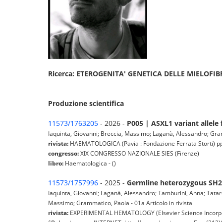
Ricerca: ETEROGENITA' GENETICA DELLE MIELOFI
Produzione scientifica
11573/1763205
- 2026 -
P005 | ASXL1 variant allele
Iaquinta, Giovanni; Breccia, Massimo; Laganà, Alessandro; Gra
rivista:
HAEMATOLOGICA (Pavia : Fondazione Ferrata Storti) pp. -
congresso:
XIX CONGRESSO NAZIONALE SIES (Firenze)
libro:
Haematologica - ()
11573/1757996
- 2025 -
Germline heterozygous SH2B
Iaquinta, Giovanni; Laganà, Alessandro; Tamburini, Anna; Tatarel
Massimo; Grammatico, Paola - 01a Articolo in rivista
rivista:
EXPERIMENTAL HEMATOLOGY (Elsevier Science Incorpora