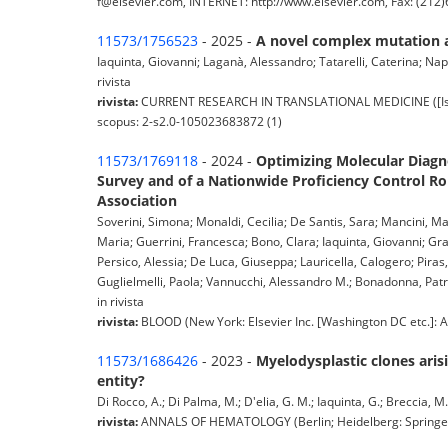
f@elsevier.com, INTERNET: http://www.elsevier.com, Fax: (212)63
11573/1756523
- 2025 -
A novel complex mutation a
Iaquinta, Giovanni; Laganà, Alessandro; Tatarelli, Caterina; Nap
rivista
rivista:
CURRENT RESEARCH IN TRANSLATIONAL MEDICINE ([Issy-l
scopus: 2-s2.0-105023683872 (1)
11573/1769118
- 2024 -
Optimizing Molecular Diagno
Survey and of a Nationwide Proficiency Control R
Association
Soverini, Simona; Monaldi, Cecilia; De Santis, Sara; Mancini, Ma
Maria; Guerrini, Francesca; Bono, Clara; Iaquinta, Giovanni; Gram
Persico, Alessia; De Luca, Giuseppa; Lauricella, Calogero; Pira
Guglielmelli, Paola; Vannucchi, Alessandro M.; Bonadonna, Patriz
in rivista
rivista:
BLOOD (New York: Elsevier Inc. [Washington DC etc.]: Am
11573/1686426
- 2023 -
Myelodysplastic clones arisi
entity?
Di Rocco, A.; Di Palma, M.; D'elia, G. M.; Iaquinta, G.; Breccia, M.
rivista:
ANNALS OF HEMATOLOGY (Berlin; Heidelberg: Springer) 