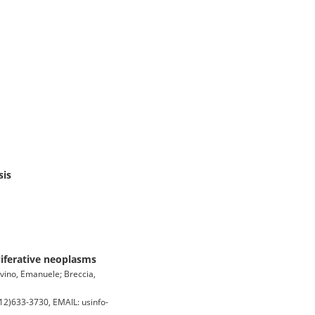
sis
liferative neoplasms
avino, Emanuele; Breccia,
2)633-3730, EMAIL: usinfo-