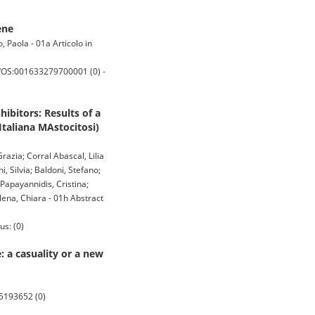
ene
 Paola - 01a Articolo in
WOS:001633279700001 (0) -
ibitors: Results of a
taliana MAstocitosi)
razia; Corral Abascal, Lilia
, Silvia; Baldoni, Stefano;
Papayannidis, Cristina;
lena, Chiara - 01h Abstract
us: (0)
: a casuality or a new
5193652 (0)