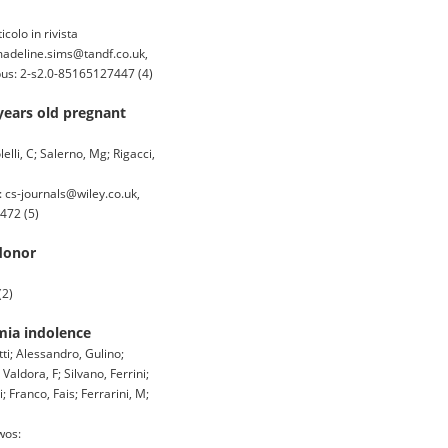
icolo in rivista
adeline.sims@tandf.co.uk,
pus: 2-s2.0-85165127447 (4)
years old pregnant
lelli, C; Salerno, Mg; Rigacci,
cs-journals@wiley.co.uk,
472 (5)
 donor
(2)
mia indolence
ti; Alessandro, Gulino;
Valdora, F; Silvano, Ferrini;
; Franco, Fais; Ferrarini, M;
wos: