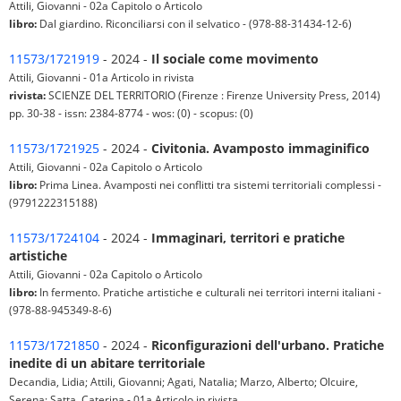
Attili, Giovanni - 02a Capitolo o Articolo
libro:
Dal giardino. Riconciliarsi con il selvatico - (978-88-31434-12-6)
11573/1721919
- 2024 -
Il sociale come movimento
Attili, Giovanni - 01a Articolo in rivista
rivista:
SCIENZE DEL TERRITORIO (Firenze : Firenze University Press, 2014)
pp. 30-38 - issn: 2384-8774 - wos: (0) - scopus: (0)
11573/1721925
- 2024 -
Civitonia. Avamposto immaginifico
Attili, Giovanni - 02a Capitolo o Articolo
libro:
Prima Linea. Avamposti nei conflitti tra sistemi territoriali complessi -
(9791222315188)
11573/1724104
- 2024 -
Immaginari, territori e pratiche
artistiche
Attili, Giovanni - 02a Capitolo o Articolo
libro:
In fermento. Pratiche artistiche e culturali nei territori interni italiani -
(978-88-945349-8-6)
11573/1721850
- 2024 -
Riconfigurazioni dell'urbano. Pratiche
inedite di un abitare territoriale
Decandia, Lidia; Attili, Giovanni; Agati, Natalia; Marzo, Alberto; Olcuire,
Serena; Satta, Caterina - 01a Articolo in rivista