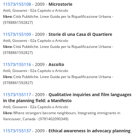
11573/155108
- 2009 -
Microstorie
Attili, Giovanni - 02a Capitolo o Articolo
libro:
Città Pubbliche. Linee Guida per la Riqualificazione Urbana -
(9788861592827)
11573/155109
- 2009 -
Storie di una Casa di Quartiere
Attili, Giovanni - 02a Capitolo o Articolo
libro:
Città Pubbliche. Linee Guida per la Riqualificazione Urbana -
(9788861592827)
11573/155116
- 2009 -
Ascolto
Attili, Giovanni - 02a Capitolo o Articolo
libro:
Città Pubbliche. Linee Guida per la Riqualificazione Urbana -
(9788861592827)
11573/155117
- 2009 -
Qualitative inquiries and film languages
in the planning field: a Manifesto
Attili, Giovanni - 02a Capitolo o Articolo
libro:
Where strangers become neighbours. Integrating immigrants in
Vancouver, Canada - (9781402090349)
11573/155137
- 2009 -
Ethical awareness in advocacy planning