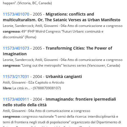
happen”. (Victoria, BC, Canada)
11573/401070
- 2005 -
Migrations: conflicts and
multiculturalism. Or, The Satanic Verses as Urban Manifesto
Leonie, Sandercock; Attili, Giovanni - 04a Atto di comunicazione a congresso
congresso:
49° IFHP Wolrd Congress “Futuri Urbani: continuità e
discontinuità” (Roma)
11573/401073
- 2005 -
Transforming Cities: The Power of
Imagination
Leonie, Sandercock; Attili, Giovanni - 04a Atto di comunicazione a congresso
congresso:
“Living out the metropolis” lectures series (Vancouver, Canada)
11573/217031
- 2004 -
Urbanità cangianti
Attili, Giovanni - 02a Capitolo o Articolo
libro:
La città in… - (9788870908107)
11573/400911
- 2004 -
Immaginando: frontiere ipermediali
nello studio della città
Attili, Giovanni - 04a Atto di comunicazione a congresso
congresso:
congresso nazionale “I sensi della ricerca: interdisciplinarità e
temi di frontiera negli studi di popolazione” organizzato dal Dipartimento di