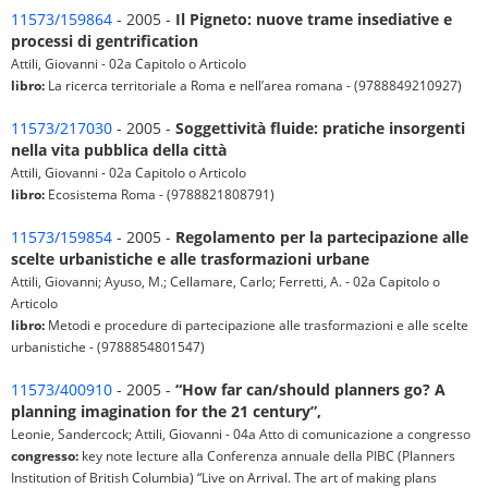
11573/159864
- 2005 -
Il Pigneto: nuove trame insediative e
processi di gentrification
Attili, Giovanni - 02a Capitolo o Articolo
libro:
La ricerca territoriale a Roma e nell’area romana - (9788849210927)
11573/217030
- 2005 -
Soggettività fluide: pratiche insorgenti
nella vita pubblica della città
Attili, Giovanni - 02a Capitolo o Articolo
libro:
Ecosistema Roma - (9788821808791)
11573/159854
- 2005 -
Regolamento per la partecipazione alle
scelte urbanistiche e alle trasformazioni urbane
Attili, Giovanni; Ayuso, M.; Cellamare, Carlo; Ferretti, A. - 02a Capitolo o
Articolo
libro:
Metodi e procedure di partecipazione alle trasformazioni e alle scelte
urbanistiche - (9788854801547)
11573/400910
- 2005 -
“How far can/should planners go? A
planning imagination for the 21 century”,
Leonie, Sandercock; Attili, Giovanni - 04a Atto di comunicazione a congresso
congresso:
key note lecture alla Conferenza annuale della PIBC (Planners
Institution of British Columbia) “Live on Arrival. The art of making plans