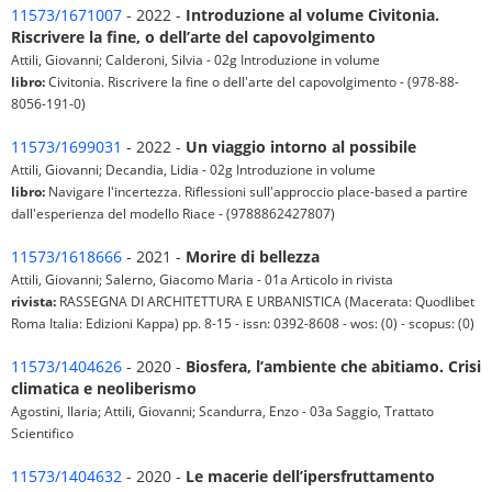
11573/1671007
- 2022 -
Introduzione al volume Civitonia.
Riscrivere la fine, o dell’arte del capovolgimento
Attili, Giovanni; Calderoni, Silvia - 02g Introduzione in volume
libro:
Civitonia. Riscrivere la fine o dell'arte del capovolgimento - (978-88-
8056-191-0)
11573/1699031
- 2022 -
Un viaggio intorno al possibile
Attili, Giovanni; Decandia, Lidia - 02g Introduzione in volume
libro:
Navigare l'incertezza. Riflessioni sull'approccio place-based a partire
dall'esperienza del modello Riace - (9788862427807)
11573/1618666
- 2021 -
Morire di bellezza
Attili, Giovanni; Salerno, Giacomo Maria - 01a Articolo in rivista
rivista:
RASSEGNA DI ARCHITETTURA E URBANISTICA (Macerata: Quodlibet
Roma Italia: Edizioni Kappa) pp. 8-15 - issn: 0392-8608 - wos: (0) - scopus: (0)
11573/1404626
- 2020 -
Biosfera, l’ambiente che abitiamo. Crisi
climatica e neoliberismo
Agostini, Ilaria; Attili, Giovanni; Scandurra, Enzo - 03a Saggio, Trattato
Scientifico
11573/1404632
- 2020 -
Le macerie dell’ipersfruttamento