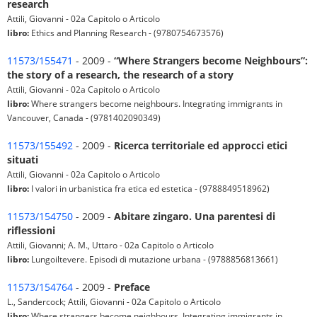
research
Attili, Giovanni - 02a Capitolo o Articolo
libro:
Ethics and Planning Research - (9780754673576)
11573/155471
- 2009 -
“Where Strangers become Neighbours”:
the story of a research, the research of a story
Attili, Giovanni - 02a Capitolo o Articolo
libro:
Where strangers become neighbours. Integrating immigrants in
Vancouver, Canada - (9781402090349)
11573/155492
- 2009 -
Ricerca territoriale ed approcci etici
situati
Attili, Giovanni - 02a Capitolo o Articolo
libro:
I valori in urbanistica fra etica ed estetica - (9788849518962)
11573/154750
- 2009 -
Abitare zingaro. Una parentesi di
riflessioni
Attili, Giovanni; A. M., Uttaro - 02a Capitolo o Articolo
libro:
Lungoiltevere. Episodi di mutazione urbana - (9788856813661)
11573/154764
- 2009 -
Preface
L., Sandercock; Attili, Giovanni - 02a Capitolo o Articolo
libro:
Where strangers become neighbours. Integrating immigrants in