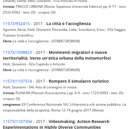
Ostanel, Elena; Attili, Giovanni - 01a Articolo in rivista
rivista:
TRACCE URBANE (Roma: Sapienza Università Editrice) pp. 6-17 - issn:
2532-6562 - wos: (0) - scopus: (0)
11573/932415
- 2017 -
La città e l'accoglienza
Agostini, Ilaria; Attili, Giovanni; Decandia, Lidia; Scandurra, Enzo - 03a Saggio,
Trattato Scientifico
libro:
La città e l'accoglienza - (9788872858608)
11573/1098823
- 2017 -
Movimenti migratori e nuove
territorialità. Verso un'etica urbana della metamorfosi
Attili, Giovanni - 02a Capitolo o Articolo
libro:
La città e l'accoglienza - (9788872858608)
11573/1107374
- 2017 -
Rompere il simulacro turistico
Attili, Giovanni - 04c Atto di convegno in rivista
rivista:
PLANUM (Planum Associazione.) pp. 6-9 - issn: 1723-0993 - wos: (0) -
scopus: (0)
congresso:
XX Conferenza Nazionale SIU. Urbanistica e/è azione pubblica. La
responsabilità della proposta, Roma 12-14 giugno 2017 (Roma)
11573/1107394
- 2017 -
Videomaking. Action-Research
Experimentations in Highly Diverse Communities