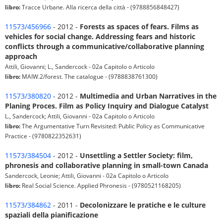
libro:
Tracce Urbane. Alla ricerca della città - (9788856848427)
11573/456966
- 2012 -
Forests as spaces of fears. Films as
vehicles for social change. Addressing fears and historic
conflicts through a communicative/collaborative planning
approach
Attili, Giovanni; L., Sandercock - 02a Capitolo o Articolo
libro:
MAIW.2/forest. The catalogue - (9788838761300)
11573/380820
- 2012 -
Multimedia and Urban Narratives in the
Planing Proces. Film as Policy Inquiry and Dialogue Catalyst
L., Sandercock; Attili, Giovanni - 02a Capitolo o Articolo
libro:
The Argumentative Turn Revisited: Public Policy as Communicative
Practice - (9780822352631)
11573/384504
- 2012 -
Unsettling a Settler Society: film,
phronesis and collaborative planning in small-town Canada
Sandercock, Leonie; Attili, Giovanni - 02a Capitolo o Articolo
libro:
Real Social Science. Applied Phronesis - (9780521168205)
11573/384862
- 2011 -
Decolonizzare le pratiche e le culture
spaziali della pianificazione