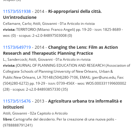
11573/551938
- 2014 -
Ri-appropriarsi della città.
Un’introduzione
Cellamare, Carlo; Attili, Giovanni - 01a Articolo in rivista
rivista:
TERRITORIO (Milano: Franco Angeli) pp. 19-20 - issn: 1825-8689 -
wos: (0) - scopus: 2-s2.0-84897503008 (0)
11573/649719
- 2014 -
Changing the Lens: Film as Action
Research and Therapeutic Planning Practice
L., Sandercock; Attili, Giovanni - 01a Articolo in rivista
rivista:
JOURNAL OF PLANNING EDUCATION AND RESEARCH (Association of
Collegiate Schools of Planning:University of New Orleans, Urban &
Public:New Orleans, LA 70148:(504)280-7106, EMAIL: jper@uno.edu, Fax:
(504)280-6272) pp. 19-29 - issn: 0739-456X - wos: WOS:000331199600002
(28) - scopus: 2-s2.0-84893857330 (35)
11573/515476
- 2013 -
Agricoltura urbana tra informalità e
istituzioni
Attili, Giovanni - 02a Capitolo o Articolo
libro:
Cartografie del desiderio. Per la creazione di una nuova polis -
(9788888791241)