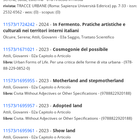
rivista:
TRACCE URBANE (Roma: Sapienza Università Editrice) pp. 7-33 - issn:
2532-6562 - wos: (0) - scopus: (0)
11573/1724242
- 2024 -
In Fermento. Pratiche artistiche e
culturali nei territori interni italiani
Olcuire, Serena; Attili, Giovanni - 03a Saggio, Trattato Scientifico
11573/1671021
- 2023 -
Cosmogonie del possibile
Attili, Giovanni - 02a Capitolo o Articolo
libro:
Urban Forms of Life. Per una critica delle forme di vita urbana - (978-
88-229-0852-0)
11573/1695955
- 2023 -
Motherland and stepmotherland
Attili, Giovanni - 02a Capitolo o Articolo
libro:
Civita Without Adjectives or Other Specifications - (9788822920188)
11573/1695957
- 2023 -
Adopted land
Attili, Giovanni - 02a Capitolo o Articolo
libro:
Civita. Without Adjectives or Other Specifications - (9788822920188)
11573/1695961
- 2023 -
Show land
Attili, Giovanni - 02a Capitolo o Articolo