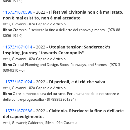
8056-191-0)
11573/1670596
- 2022 -
Il festival Civitonia non c'è mai stato,
non è mai esistito, non è mai accaduto
Attili, Giovanni - 02a Capitolo o Articolo
libro:
Civitonia. Riscrivere la fine o dell'arte del capovolgimento - (978-88-
8056-191-0)
11573/1671014
- 2022 -
Utopian tension: Sandercock's
Inspiring Journey "towards Cosmopolis"
Attili, Giovanni - 02a Capitolo o Articolo
libro:
Critical Planning and Design. Roots, Pathways, and Frames - (978-3-
030-93107-0)
11573/1671024
- 2022 -
Di pericoli, e di ciò che salva
Attili, Giovanni - 02a Capitolo o Articolo
libro:
Oltre la monocoltura del turismo. Per un atlante delle resistenze e
delle contro-progettualità - (9788892801394)
11573/1670586
- 2022 -
Civitonia. Riscrivere la fine o dell'arte
del capovolgimento.
Attili, Giovanni; Calderoni, Silvia - 06a Curatela