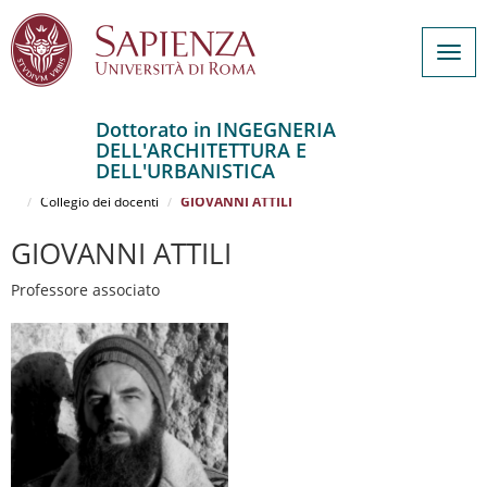
Togg
navig
Dottorato in INGEGNERIA
DELL'ARCHITETTURA E
Salta
DELL'URBANISTICA
al
Home
INGEGNERIA DELL'ARCHITETTURA E DELL'URBANISTICA
contenuto
Collegio dei docenti
GIOVANNI ATTILI
principale
GIOVANNI ATTILI
Professore associato