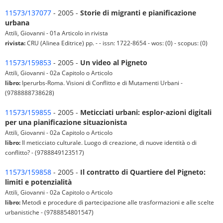
11573/137077
- 2005 -
Storie di migranti e pianificazione
urbana
Attili, Giovanni - 01a Articolo in rivista
rivista:
CRU (Alinea Editrice) pp. - - issn: 1722-8654 - wos: (0) - scopus: (0)
11573/159853
- 2005 -
Un video al Pigneto
Attili, Giovanni - 02a Capitolo o Articolo
libro:
Iperurbs-Roma. Visioni di Conflitto e di Mutamenti Urbani -
(9788888738628)
11573/159855
- 2005 -
Meticciati urbani: esplor-azioni digitali
per una pianificazione situazionista
Attili, Giovanni - 02a Capitolo o Articolo
libro:
Il meticciato culturale. Luogo di creazione, di nuove identità o di
conflitto? - (9788849123517)
11573/159858
- 2005 -
Il contratto di Quartiere del Pigneto:
limiti e potenzialità
Attili, Giovanni - 02a Capitolo o Articolo
libro:
Metodi e procedure di partecipazione alle trasformazioni e alle scelte
urbanistiche - (9788854801547)