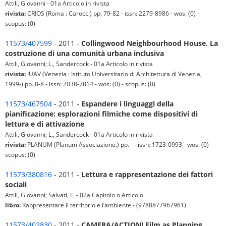
Attili, Giovanni - 01a Articolo in rivista
rivista:
CRIOS (Roma : Carocci) pp. 79-82 - issn: 2279-8986 - wos: (0) -
scopus: (0)
11573/407599
- 2011 -
Collingwood Neighbourhood House. La
costruzione di una comunità urbana inclusiva
Attili, Giovanni; L., Sandercock - 01a Articolo in rivista
rivista:
IUAV (Venezia : Istituto Universitario di Architettura di Venezia,
1999-) pp. 8-8 - issn: 2038-7814 - wos: (0) - scopus: (0)
11573/467504
- 2011 -
Espandere i linguaggi della
pianificazione: esplorazioni filmiche come dispositivi di
lettura e di attivazione
Attili, Giovanni; L., Sandercock - 01a Articolo in rivista
rivista:
PLANUM (Planum Associazione.) pp. - - issn: 1723-0993 - wos: (0) -
scopus: (0)
11573/380816
- 2011 -
Lettura e rappresentazione dei fattori
sociali
Attili, Giovanni; Salvati, L. - 02a Capitolo o Articolo
libro:
Rappresentare il territorio e l’ambiente - (9788877967961)
11573/402830
- 2011 -
CAMERA/ACTION! Film as Planning