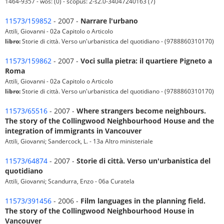
1464-9357 - wos: (0) - scopus: 2-s2.0-34047240163 (7)
11573/159852
- 2007 -
Narrare l'urbano
Attili, Giovanni - 02a Capitolo o Articolo
libro:
Storie di città. Verso un'urbanistica del quotidiano - (9788860310170)
11573/159862
- 2007 -
Voci sulla pietra: il quartiere Pigneto a
Roma
Attili, Giovanni - 02a Capitolo o Articolo
libro:
Storie di città. Verso un'urbanistica del quotidiano - (9788860310170)
11573/65516
- 2007 -
Where strangers become neighbours.
The story of the Collingwood Neighbourhood House and the
integration of immigrants in Vancouver
Attili, Giovanni; Sandercock, L. - 13a Altro ministeriale
11573/64874
- 2007 -
Storie di città. Verso un'urbanistica del
quotidiano
Attili, Giovanni; Scandurra, Enzo - 06a Curatela
11573/391456
- 2006 -
Film languages in the planning field.
The story of the Collingwood Neighbourhood House in
Vancouver