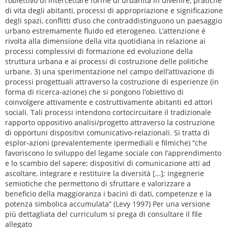
l’obiettivo di intercettare forme di urbanità in divenire, pratiche
di vita degli abitanti, processi di appropriazione e significazione
degli spazi, conflitti d’uso che contraddistinguono un paesaggio
urbano estremamente fluido ed eterogeneo. L’attenzione è
rivolta alla dimensione della vita quotidiana in relazione ai
processi complessivi di formazione ed evoluzione della
struttura urbana e ai processi di costruzione delle politiche
urbane. 3) una sperimentazione nel campo dell’attivazione di
processi progettuali attraverso la costruzione di esperienze (in
forma di ricerca-azione) che si pongono l’obiettivo di
coinvolgere attivamente e costruttivamente abitanti ed attori
sociali. Tali processi intendono cortocircuitare il tradizionale
rapporto oppositivo analisi/progetto attraverso la costruzione
di opportuni dispositivi comunicativo-relazionali. Si tratta di
esplor-azioni (prevalentemente ipermediali e filmiche) “che
favoriscono lo sviluppo del legame sociale con l’apprendimento
e lo scambio del sapere; dispositivi di comunicazione atti ad
ascoltare, integrare e restituire la diversità […]; ingegnerie
semiotiche che permettono di sfruttare e valorizzare a
beneficio della maggioranza i bacini di dati, competenze e la
potenza simbolica accumulata” (Levy 1997) Per una versione
più dettagliata del curriculum si prega di consultare il file
allegato