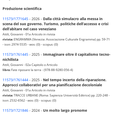
Produzione scientifica
11573/1771645
- 2026 -
Dalla città simulacro alla messa in
scena del suo governo. Turismo, politiche dell’accesso e crisi
dell’abitare nel caso veneziano
Attili, Giovanni - 01a Articolo in rivista
rivista:
ENGRAMMA (Venezia: Associazione Culturale Engramma) pp. 59-71
- issn: 2974-5535 - wos: (0) - scopus: (0)
11573/1761445
- 2025 -
Immaginare oltre il capitalismo tecno-
nichilista
Attili, Giovanni - 02a Capitolo o Articolo
libro:
Fate riposare la terra - (978-88-9280-056-4)
11573/1761444
- 2025 -
Nel tempo incerto della riparazione.
Approcci collaborativi per una pianificazione decoloniale
Attili, Giovanni - 01a Articolo in rivista
rivista:
TRACCE URBANE (Roma: Sapienza Università Editrice) pp. 220-248 -
issn: 2532-6562 - wos: (0) - scopus: (0)
11573/1721846
- 2024 -
Un molto largo pronome