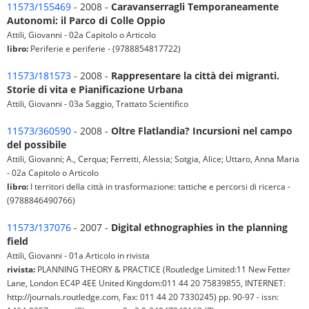
11573/155469
- 2008 -
Caravanserragli Temporaneamente
Autonomi: il Parco di Colle Oppio
Attili, Giovanni - 02a Capitolo o Articolo
libro:
Periferie e periferie - (9788854817722)
11573/181573
- 2008 -
Rappresentare la città dei migranti.
Storie di vita e Pianificazione Urbana
Attili, Giovanni - 03a Saggio, Trattato Scientifico
11573/360590
- 2008 -
Oltre Flatlandia? Incursioni nel campo
del possibile
Attili, Giovanni; A., Cerqua; Ferretti, Alessia; Sotgia, Alice; Uttaro, Anna Maria
- 02a Capitolo o Articolo
libro:
I territori della città in trasformazione: tattiche e percorsi di ricerca -
(9788846490766)
11573/137076
- 2007 -
Digital ethnographies in the planning
field
Attili, Giovanni - 01a Articolo in rivista
rivista:
PLANNING THEORY & PRACTICE (Routledge Limited:11 New Fetter
Lane, London EC4P 4EE United Kingdom:011 44 20 75839855, INTERNET:
http://journals.routledge.com, Fax: 011 44 20 7330245) pp. 90-97 - issn: