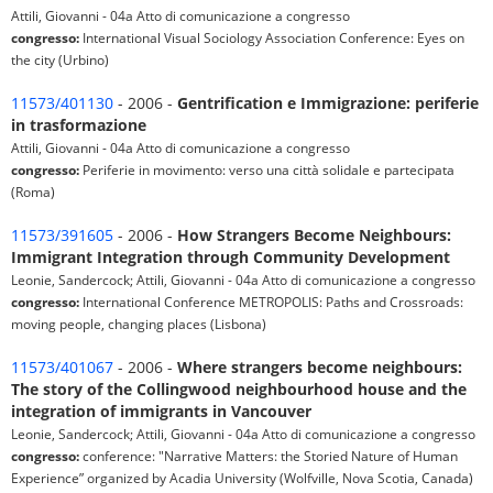
Attili, Giovanni - 04a Atto di comunicazione a congresso
congresso:
International Visual Sociology Association Conference: Eyes on
the city (Urbino)
11573/401130
- 2006 -
Gentrification e Immigrazione: periferie
in trasformazione
Attili, Giovanni - 04a Atto di comunicazione a congresso
congresso:
Periferie in movimento: verso una città solidale e partecipata
(Roma)
11573/391605
- 2006 -
How Strangers Become Neighbours:
Immigrant Integration through Community Development
Leonie, Sandercock; Attili, Giovanni - 04a Atto di comunicazione a congresso
congresso:
International Conference METROPOLIS: Paths and Crossroads:
moving people, changing places (Lisbona)
11573/401067
- 2006 -
Where strangers become neighbours:
The story of the Collingwood neighbourhood house and the
integration of immigrants in Vancouver
Leonie, Sandercock; Attili, Giovanni - 04a Atto di comunicazione a congresso
congresso:
conference: "Narrative Matters: the Storied Nature of Human
Experience” organized by Acadia University (Wolfville, Nova Scotia, Canada)