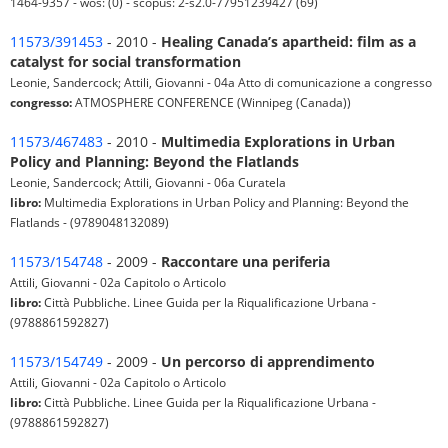
1464-9357 - wos: (0) - scopus: 2-s2.0-77951239427 (69)
11573/391453
- 2010 -
Healing Canada’s apartheid: film as a
catalyst for social transformation
Leonie, Sandercock; Attili, Giovanni - 04a Atto di comunicazione a congresso
congresso:
ATMOSPHERE CONFERENCE (Winnipeg (Canada))
11573/467483
- 2010 -
Multimedia Explorations in Urban
Policy and Planning: Beyond the Flatlands
Leonie, Sandercock; Attili, Giovanni - 06a Curatela
libro:
Multimedia Explorations in Urban Policy and Planning: Beyond the
Flatlands - (9789048132089)
11573/154748
- 2009 -
Raccontare una periferia
Attili, Giovanni - 02a Capitolo o Articolo
libro:
Città Pubbliche. Linee Guida per la Riqualificazione Urbana -
(9788861592827)
11573/154749
- 2009 -
Un percorso di apprendimento
Attili, Giovanni - 02a Capitolo o Articolo
libro:
Città Pubbliche. Linee Guida per la Riqualificazione Urbana -
(9788861592827)