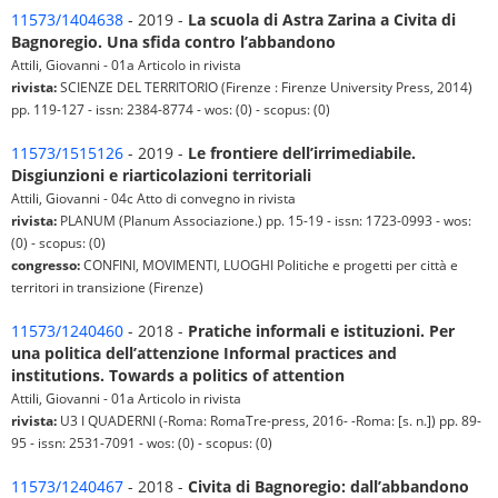
11573/1404638
- 2019 -
La scuola di Astra Zarina a Civita di
Bagnoregio. Una sfida contro l’abbandono
Attili, Giovanni - 01a Articolo in rivista
rivista:
SCIENZE DEL TERRITORIO (Firenze : Firenze University Press, 2014)
pp. 119-127 - issn: 2384-8774 - wos: (0) - scopus: (0)
11573/1515126
- 2019 -
Le frontiere dell’irrimediabile.
Disgiunzioni e riarticolazioni territoriali
Attili, Giovanni - 04c Atto di convegno in rivista
rivista:
PLANUM (Planum Associazione.) pp. 15-19 - issn: 1723-0993 - wos:
(0) - scopus: (0)
congresso:
CONFINI, MOVIMENTI, LUOGHI Politiche e progetti per città e
territori in transizione (Firenze)
11573/1240460
- 2018 -
Pratiche informali e istituzioni. Per
una politica dell’attenzione Informal practices and
institutions. Towards a politics of attention
Attili, Giovanni - 01a Articolo in rivista
rivista:
U3 I QUADERNI (-Roma: RomaTre-press, 2016- -Roma: [s. n.]) pp. 89-
95 - issn: 2531-7091 - wos: (0) - scopus: (0)
11573/1240467
- 2018 -
Civita di Bagnoregio: dall’abbandono