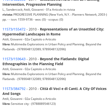
Intervention, Progressive Planning
L., Sandercock; Attili, Giovanni - 01a Articolo in rivista
rivista:
PROGRESSIVE PLANNING (New York, N.Y. : Planners Network, 2003-)
pp. - - issn: 1559-9736 - wos: (0) - scopus: (0)
11573/155472
- 2010 -
Representations of an Unsettled City:
Hypermedial Landscapes in Rome
Attili, Giovanni - 02a Capitolo o Articolo
libro:
Multimedia Explorations in Urban Policy and Planning. Beyond the
Flatlands - (9789048132089; 9789048132096)
11573/159643
- 2010 -
Beyond the Flatlands: Digital
Ethnographies in the Planning Field
Attili, Giovanni - 02a Capitolo o Articolo
libro:
Multimedia Explorations in Urban Policy and Planning. Beyond the
Flatlands - (9789048132089; 9789048132096)
11573/384792
- 2010 -
Città di Voci e di Canti. A City Of Voices
And Songs
Attili, Giovanni - 02a Capitolo o Articolo
libro:
Sensitive city - (9788889546123)