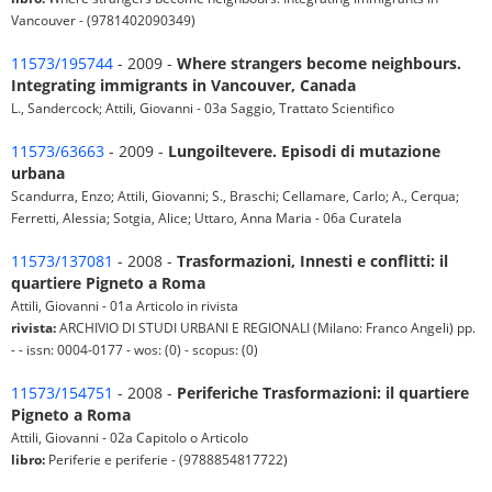
Vancouver - (9781402090349)
11573/195744
- 2009 -
Where strangers become neighbours.
Integrating immigrants in Vancouver, Canada
L., Sandercock; Attili, Giovanni - 03a Saggio, Trattato Scientifico
11573/63663
- 2009 -
Lungoiltevere. Episodi di mutazione
urbana
Scandurra, Enzo; Attili, Giovanni; S., Braschi; Cellamare, Carlo; A., Cerqua;
Ferretti, Alessia; Sotgia, Alice; Uttaro, Anna Maria - 06a Curatela
11573/137081
- 2008 -
Trasformazioni, Innesti e conflitti: il
quartiere Pigneto a Roma
Attili, Giovanni - 01a Articolo in rivista
rivista:
ARCHIVIO DI STUDI URBANI E REGIONALI (Milano: Franco Angeli) pp.
- - issn: 0004-0177 - wos: (0) - scopus: (0)
11573/154751
- 2008 -
Periferiche Trasformazioni: il quartiere
Pigneto a Roma
Attili, Giovanni - 02a Capitolo o Articolo
libro:
Periferie e periferie - (9788854817722)