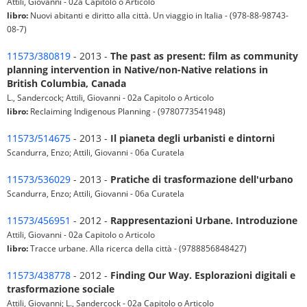
Attili, Giovanni - 02a Capitolo o Articolo
libro:
Nuovi abitanti e diritto alla città. Un viaggio in Italia - (978-88-98743-
08-7)
11573/380819
- 2013 -
The past as present: film as community
planning intervention in Native/non-Native relations in
British Columbia, Canada
L., Sandercock; Attili, Giovanni - 02a Capitolo o Articolo
libro:
Reclaiming Indigenous Planning - (9780773541948)
11573/514675
- 2013 -
Il pianeta degli urbanisti e dintorni
Scandurra, Enzo; Attili, Giovanni - 06a Curatela
11573/536029
- 2013 -
Pratiche di trasformazione dell'urbano
Scandurra, Enzo; Attili, Giovanni - 06a Curatela
11573/456951
- 2012 -
Rappresentazioni Urbane. Introduzione
Attili, Giovanni - 02a Capitolo o Articolo
libro:
Tracce urbane. Alla ricerca della città - (9788856848427)
11573/438778
- 2012 -
Finding Our Way. Esplorazioni digitali e
trasformazione sociale
Attili, Giovanni; L., Sandercock - 02a Capitolo o Articolo