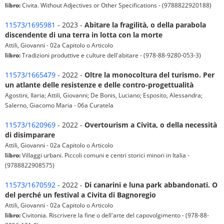
libro:
Civita. Without Adjectives or Other Specifications - (9788822920188)
11573/1695981
- 2023 -
Abitare la fragilità, o della parabola
discendente di una terra in lotta con la morte
Attili, Giovanni - 02a Capitolo o Articolo
libro:
Tradizioni produttive e culture dell'abitare - (978-88-9280-053-3)
11573/1665479
- 2022 -
Oltre la monocoltura del turismo. Per
un atlante delle resistenze e delle contro-progettualità
Agostini, Ilaria; Attili, Giovanni; De Bonis, Luciano; Esposito, Alessandra;
Salerno, Giacomo Maria - 06a Curatela
11573/1620969
- 2022 -
Overtourism a Civita, o della necessità
di disimparare
Attili, Giovanni - 02a Capitolo o Articolo
libro:
Villaggi urbani. Piccoli comuni e centri storici minori in Italia -
(9788822908575)
11573/1670592
- 2022 -
Di canarini e luna park abbandonati. O
del perché un festival a Civita di Bagnoregio
Attili, Giovanni - 02a Capitolo o Articolo
libro:
Civitonia. Riscrivere la fine o dell'arte del capovolgimento - (978-88-