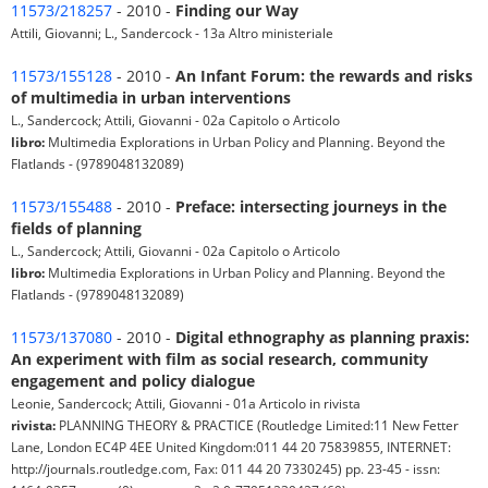
11573/218257
- 2010 -
Finding our Way
Attili, Giovanni; L., Sandercock - 13a Altro ministeriale
11573/155128
- 2010 -
An Infant Forum: the rewards and risks
of multimedia in urban interventions
L., Sandercock; Attili, Giovanni - 02a Capitolo o Articolo
libro:
Multimedia Explorations in Urban Policy and Planning. Beyond the
Flatlands - (9789048132089)
11573/155488
- 2010 -
Preface: intersecting journeys in the
fields of planning
L., Sandercock; Attili, Giovanni - 02a Capitolo o Articolo
libro:
Multimedia Explorations in Urban Policy and Planning. Beyond the
Flatlands - (9789048132089)
11573/137080
- 2010 -
Digital ethnography as planning praxis:
An experiment with film as social research, community
engagement and policy dialogue
Leonie, Sandercock; Attili, Giovanni - 01a Articolo in rivista
rivista:
PLANNING THEORY & PRACTICE (Routledge Limited:11 New Fetter
Lane, London EC4P 4EE United Kingdom:011 44 20 75839855, INTERNET:
http://journals.routledge.com, Fax: 011 44 20 7330245) pp. 23-45 - issn: