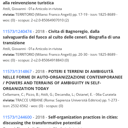
alla reinvenzione turistica
Attili, Giovanni - 01a Articolo in rivista
rivista:
TERRITORIO (Milano: Franco Angeli) pp. 17-19 - issn: 1825-8689 -
wos: (0) - scopus: 2-s2.0-85064907010 (2)
11573/1240474
- 2018 -
Civita di Bagnoregio, dalla
salvaguardia del fuoco al culto delle ceneri. Biografia di una
transizione
Attili, Giovanni - 01a Articolo in rivista
rivista:
TERRITORIO (Milano: Franco Angeli) pp. 20-30 - issn: 1825-8689 -
wos: (0) - scopus: 2-s2.0-85064918843 (0)
11573/1314867
- 2018 -
POTERI E TERRENI DI AMBIGUITÀ
NELLE FORME DI AUTO-ORGANIZZAZIONE CONTEMPORANEE
/ POWERS AND TERRAINS OF AMBIGUITY IN SELF-
ORGANIZATION TODAY
Cellamare, C.; Pizzo, B.; Attili, G.; Decandia, L.; Ostanel, E. - 06a Curatela
rivista:
TRACCE URBANE (Roma: Sapienza Università Editrice) pp. 1-273 -
issn: 2532-6562 - wos: (0) - scopus: (0)
11573/1244600
- 2018 -
Self-organization practices in cities:
discussing the transformative potential