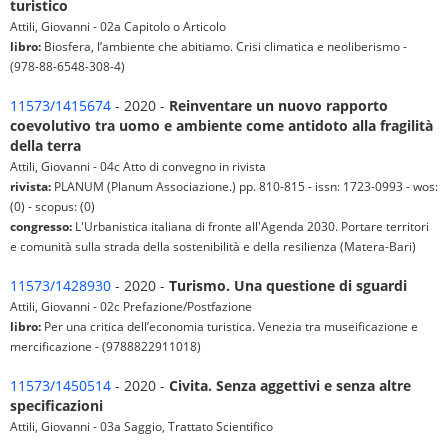
turistico
Attili, Giovanni - 02a Capitolo o Articolo
libro:
Biosfera, l’ambiente che abitiamo. Crisi climatica e neoliberismo -
(978-88-6548-308-4)
11573/1415674
- 2020 -
Reinventare un nuovo rapporto
coevolutivo tra uomo e ambiente come antidoto alla fragilità
della terra
Attili, Giovanni - 04c Atto di convegno in rivista
rivista:
PLANUM (Planum Associazione.) pp. 810-815 - issn: 1723-0993 - wos:
(0) - scopus: (0)
congresso:
L'Urbanistica italiana di fronte all'Agenda 2030. Portare territori
e comunità sulla strada della sostenibilità e della resilienza (Matera-Bari)
11573/1428930
- 2020 -
Turismo. Una questione di sguardi
Attili, Giovanni - 02c Prefazione/Postfazione
libro:
Per una critica dell’economia turistica. Venezia tra museificazione e
mercificazione - (9788822911018)
11573/1450514
- 2020 -
Civita. Senza aggettivi e senza altre
specificazioni
Attili, Giovanni - 03a Saggio, Trattato Scientifico