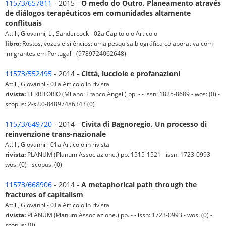
11573/657811
- 2015 -
O medo do Outro. Planeamento através
de diálogos terapêuticos em comunidades altamente
conflituais
Attili, Giovanni; L., Sandercock - 02a Capitolo o Articolo
libro:
Rostos, vozes e silêncios: uma pesquisa biográfica colaborativa com
imigrantes em Portugal - (9789724062648)
11573/552495
- 2014 -
Città, lucciole e profanazioni
Attili, Giovanni - 01a Articolo in rivista
rivista:
TERRITORIO (Milano: Franco Angeli) pp. - - issn: 1825-8689 - wos: (0) -
scopus: 2-s2.0-84897486343 (0)
11573/649720
- 2014 -
Civita di Bagnoregio. Un processo di
reinvenzione trans-nazionale
Attili, Giovanni - 01a Articolo in rivista
rivista:
PLANUM (Planum Associazione.) pp. 1515-1521 - issn: 1723-0993 -
wos: (0) - scopus: (0)
11573/668906
- 2014 -
A metaphorical path through the
fractures of capitalism
Attili, Giovanni - 01a Articolo in rivista
rivista:
PLANUM (Planum Associazione.) pp. - - issn: 1723-0993 - wos: (0) -
scopus: (0)