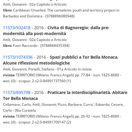
Attili, Giovanni - 02a Capitolo o Articolo
libro:
Caribbean Unveiled. The caritalents youth and territory project in
Barbados and Dominica - (9788896080948)
11573/932418
- 2016 -
Civita di Bagnoregio: dalla pre-
modernità alla post-modernità
Attili, Giovanni - 02a Capitolo o Articolo
libro:
Fuori Raccordo - (9788868435394)
11573/1074336
- 2016 -
Spazi pubblici a Tor Bella Monaca.
Alcune riflessioni metodologiche
Attili, Giovanni; Portelli, Stefano - 01a Articolo in rivista
rivista:
TERRITORIO (Milano: Franco Angeli) pp. 77-84 - issn: 1825-8689 -
wos: (0) - scopus: 2-s2.0-84991737560 (1)
11573/895798
- 2016 -
Praticare la interdisciplinarietà. Abitare
Tor Bella Monaca
Cellamare, Carlo; Attili, Giovanni; Pizzo, Barbara; Curra', Edoardo; Cecere,
Carlo - 06a Curatela
rivista:
TERRITORIO (Milano: Franco Angeli) pp. 26-92 - issn: 1825-8689 -
wos: (0) - scopus: 2-s2.0-84991709147 (2)