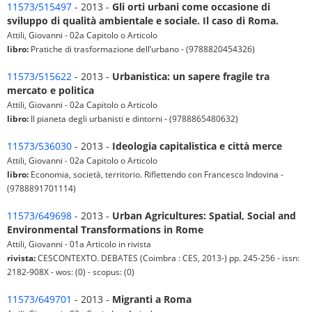
11573/515497
- 2013 -
Gli orti urbani come occasione di
sviluppo di qualità ambientale e sociale. Il caso di Roma.
Attili, Giovanni - 02a Capitolo o Articolo
libro:
Pratiche di trasformazione dell’urbano - (9788820454326)
11573/515622
- 2013 -
Urbanistica: un sapere fragile tra
mercato e politica
Attili, Giovanni - 02a Capitolo o Articolo
libro:
Il pianeta degli urbanisti e dintorni - (9788865480632)
11573/536030
- 2013 -
Ideologia capitalistica e città merce
Attili, Giovanni - 02a Capitolo o Articolo
libro:
Economia, società, territorio. Riflettendo con Francesco Indovina -
(9788891701114)
11573/649698
- 2013 -
Urban Agricultures: Spatial, Social and
Environmental Transformations in Rome
Attili, Giovanni - 01a Articolo in rivista
rivista:
CESCONTEXTO. DEBATES (Coimbra : CES, 2013-) pp. 245-256 - issn:
2182-908X - wos: (0) - scopus: (0)
11573/649701
- 2013 -
Migranti a Roma