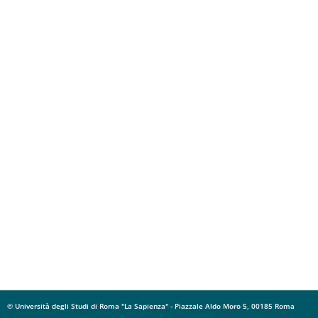
© Università degli Studi di Roma "La Sapienza" - Piazzale Aldo Moro 5, 00185 Roma