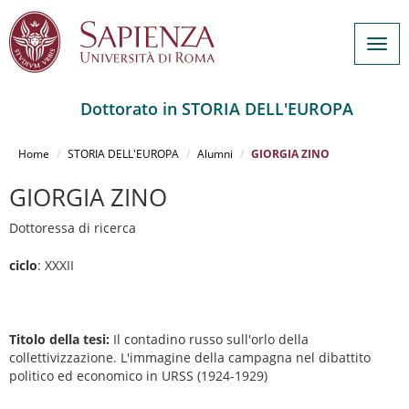
Togg
navig
Dottorato in STORIA DELL'EUROPA
Salta
al
Home
STORIA DELL'EUROPA
Alumni
GIORGIA ZINO
contenuto
principale
GIORGIA ZINO
Dottoressa di ricerca
ciclo
: XXXII
Titolo della tesi:
Il contadino russo sull'orlo della
collettivizzazione. L'immagine della campagna nel dibattito
politico ed economico in URSS (1924-1929)