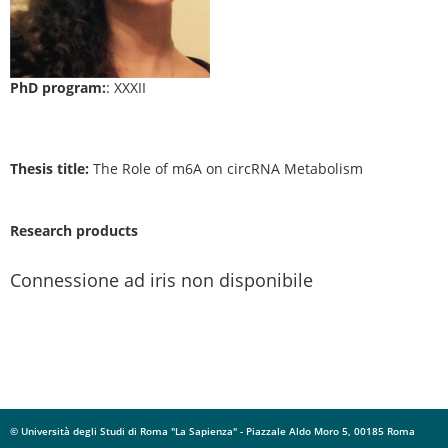
PhD program:
: XXXII
Thesis title:
The Role of m6A on circRNA Metabolism
Research products
Connessione ad iris non disponibile
© Università degli Studi di Roma "La Sapienza" - Piazzale Aldo Moro 5, 00185 Roma