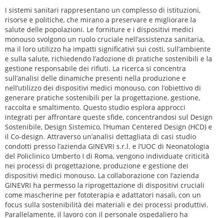
I sistemi sanitari rappresentano un complesso di istituzioni,
risorse e politiche, che mirano a preservare e migliorare la
salute delle popolazioni. Le forniture e i dispositivi medici
monouso svolgono un ruolo cruciale nell’assistenza sanitaria,
ma il loro utilizzo ha impatti significativi sui costi, sull’ambiente
e sulla salute, richiedendo l’adozione di pratiche sostenibili e la
gestione responsabile dei rifiuti. La ricerca si concentra
sull’analisi delle dinamiche presenti nella produzione e
nell’utilizzo dei dispositivi medici monouso, con l’obiettivo di
generare pratiche sostenibili per la progettazione, gestione,
raccolta e smaltimento. Questo studio esplora approcci
integrati per affrontare queste sfide, concentrandosi sul Design
Sostenibile, Design Sistemico, l’Human Centered Design (HCD) e
il Co-design. Attraverso un’analisi dettagliata di casi studio
condotti presso l’azienda GINEVRI s.r.l. e l’UOC di Neonatologia
del Policlinico Umberto I di Roma, vengono individuate criticità
nei processi di progettazione, produzione e gestione dei
dispositivi medici monouso. La collaborazione con l’azienda
GINEVRI ha permesso la riprogettazione di dispositivi cruciali
come mascherine per fototerapia e adattatori nasali, con un
focus sulla sostenibilità dei materiali e dei processi produttivi.
Parallelamente, il lavoro con il personale ospedaliero ha