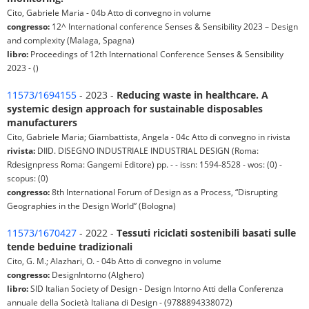
Cito, Gabriele Maria - 04b Atto di convegno in volume
congresso:
12^ International conference Senses & Sensibility 2023 – Design
and complexity (Malaga, Spagna)
libro:
Proceedings of 12th International Conference Senses & Sensibility
2023 - ()
11573/1694155
- 2023 -
Reducing waste in healthcare. A
systemic design approach for sustainable disposables
manufacturers
Cito, Gabriele Maria; Giambattista, Angela - 04c Atto di convegno in rivista
rivista:
DIID. DISEGNO INDUSTRIALE INDUSTRIAL DESIGN (Roma:
Rdesignpress Roma: Gangemi Editore) pp. - - issn: 1594-8528 - wos: (0) -
scopus: (0)
congresso:
8th International Forum of Design as a Process, “Disrupting
Geographies in the Design World” (Bologna)
11573/1670427
- 2022 -
Tessuti riciclati sostenibili basati sulle
tende beduine tradizionali
Cito, G. M.; Alazhari, O. - 04b Atto di convegno in volume
congresso:
DesignIntorno (Alghero)
libro:
SID Italian Society of Design - Design Intorno Atti della Conferenza
annuale della Società Italiana di Design - (9788894338072)