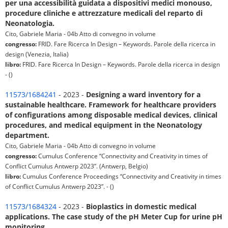
per una accessibilità guidata a dispositivi medici monouso,
procedure cliniche e attrezzature medicali del reparto di
Neonatologia.
Cito, Gabriele Maria - 04b Atto di convegno in volume
congresso:
FRID. Fare Ricerca In Design – Keywords. Parole della ricerca in
design (Venezia, Italia)
libro:
FRID. Fare Ricerca In Design – Keywords. Parole della ricerca in design
- ()
11573/1684241
- 2023 -
Designing a ward inventory for a
sustainable healthcare. Framework for healthcare providers
of configurations among disposable medical devices, clinical
procedures, and medical equipment in the Neonatology
department.
Cito, Gabriele Maria - 04b Atto di convegno in volume
congresso:
Cumulus Conference “Connectivity and Creativity in times of
Conflict Cumulus Antwerp 2023”. (Antwerp, Belgio)
libro:
Cumulus Conference Proceedings “Connectivity and Creativity in times
of Conflict Cumulus Antwerp 2023”. - ()
11573/1684324
- 2023 -
Bioplastics in domestic medical
applications. The case study of the pH Meter Cup for urine pH
monitoring.