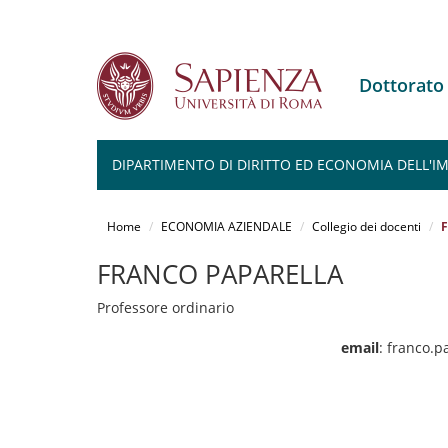
Dottorat
DIPARTIMENTO DI DIRITTO ED ECONOMIA DELL'I
Salta
al
Home
ECONOMIA AZIENDALE
Collegio dei docenti
F
contenuto
principale
FRANCO PAPARELLA
Professore ordinario
email
: franco.