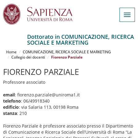
Togg
navig
Dottorato in COMUNICAZIONE, RICERCA
SOCIALE E MARKETING
Salta
al
Home
COMUNICAZIONE, RICERCA SOCIALE E MARKETING
contenuto
Collegio dei docenti
Fiorenzo Parziale
principale
FIORENZO PARZIALE
Professore associato
email
: fiorenzo.parziale@uniroma1.it
telefono
: 06/49918340
edificio
: via Salaria 113, 00198 Roma
stanza
: 210
Fiorenzo Parziale è professore associato presso il Dipartimento
di Comunicazione e Ricerca Sociale dell’Università di Roma “La