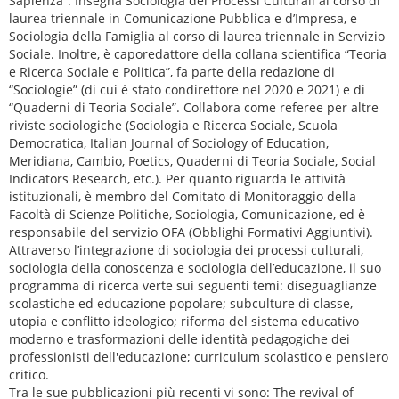
Sapienza”. Insegna Sociologia dei Processi Culturali al corso di
laurea triennale in Comunicazione Pubblica e d’Impresa, e
Sociologia della Famiglia al corso di laurea triennale in Servizio
Sociale. Inoltre, è caporedattore della collana scientifica “Teoria
e Ricerca Sociale e Politica”, fa parte della redazione di
“Sociologie” (di cui è stato condirettore nel 2020 e 2021) e di
“Quaderni di Teoria Sociale”. Collabora come referee per altre
riviste sociologiche (Sociologia e Ricerca Sociale, Scuola
Democratica, Italian Journal of Sociology of Education,
Meridiana, Cambio, Poetics, Quaderni di Teoria Sociale, Social
Indicators Research, etc.). Per quanto riguarda le attività
istituzionali, è membro del Comitato di Monitoraggio della
Facoltà di Scienze Politiche, Sociologia, Comunicazione, ed è
responsabile del servizio OFA (Obblighi Formativi Aggiuntivi).
Attraverso l’integrazione di sociologia dei processi culturali,
sociologia della conoscenza e sociologia dell’educazione, il suo
programma di ricerca verte sui seguenti temi: diseguaglianze
scolastiche ed educazione popolare; subculture di classe,
utopia e conflitto ideologico; riforma del sistema educativo
moderno e trasformazioni delle identità pedagogiche dei
professionisti dell'educazione; curriculum scolastico e pensiero
critico.
Tra le sue pubblicazioni più recenti vi sono: The revival of