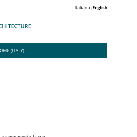
Italiano|
English
CHITECTURE
OME (ITALY)
to a compimento, la sua