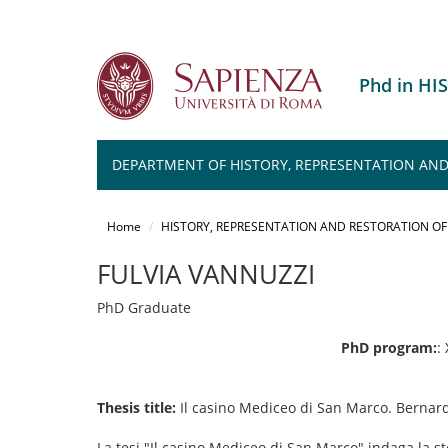
Phd in H
DEPARTMENT OF HISTORY, REPRESENTATION AND 
Salta
al
Home
HISTORY, REPRESENTATION AND RESTORATION O
contenuto
principale
FULVIA VANNUZZI
PhD Graduate
PhD program:
:
Thesis title:
Il casino Mediceo di San Marco. Bernar
La tesi "Il casino Mediceo di San Marco" indaga la sto