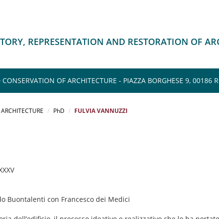
ISTORY, REPRESENTATION AND RESTORATION OF AR
CONSERVATION OF ARCHITECTURE - PIAZZA BORGHESE 9, 00186 R
F ARCHITECTURE
PhD
FULVIA VANNUZZI
 XXXV
do Buontalenti con Francesco dei Medici
ria dell’edificio, il processo ideativo e realizzativo che lo ha porta