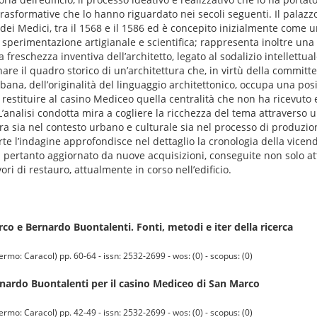
rasformative che lo hanno riguardato nei secoli seguenti. Il palazz
i Medici, tra il 1568 e il 1586 ed è concepito inizialmente come u
i sperimentazione artigianale e scientifica; rappresenta inoltre una 
 freschezza inventiva dell’architetto, legato al sodalizio intellettual
nare il quadro storico di un’architettura che, in virtù della commit
bana, dell’originalità del linguaggio architettonico, occupa una po
i restituire al casino Mediceo quella centralità che non ha ricevuto
L’analisi condotta mira a cogliere la ricchezza del tema attraverso
pera sia nel contesto urbano e culturale sia nel processo di produzio
te l’indagine approfondisce nel dettaglio la cronologia della vicenda
lta pertanto aggiornato da nuove acquisizioni, conseguite non solo at
i di restauro, attualmente in corso nell’edificio.
co e Bernardo Buontalenti. Fonti, metodi e iter della ricerca
 Caracol) pp. 60-64 - issn: 2532-2699 - wos: (0) - scopus: (0)
ernardo Buontalenti per il casino Mediceo di San Marco
 Caracol) pp. 42-49 - issn: 2532-2699 - wos: (0) - scopus: (0)