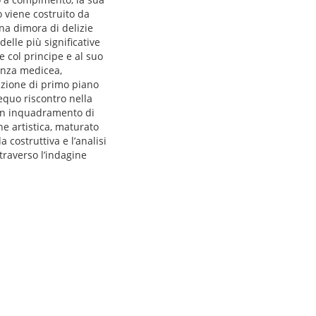
o viene costruito da
na dimora di delizie
delle più significative
e col principe e al suo
tenza medicea,
sizione di primo piano
 equo riscontro nella
 un inquadramento di
ne artistica, maturato
 costruttiva e l’analisi
traverso l’indagine