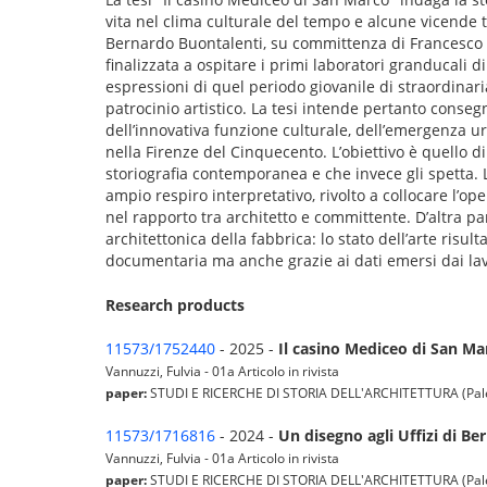
vita nel clima culturale del tempo e alcune vicende t
Bernardo Buontalenti, su committenza di Francesco de
finalizzata a ospitare i primi laboratori granducali d
espressioni di quel periodo giovanile di straordinaria
patrocinio artistico. La tesi intende pertanto conseg
dell’innovativa funzione culturale, dell’emergenza ur
nella Firenze del Cinquecento. L’obiettivo è quello d
storiografia contemporanea e che invece gli spetta. 
ampio respiro interpretativo, rivolto a collocare l’o
nel rapporto tra architetto e committente. D’altra par
architettonica della fabbrica: lo stato dell’arte risu
documentaria ma anche grazie ai dati emersi dai lavor
Research products
11573/1752440
- 2025 -
Il casino Mediceo di San Mar
Vannuzzi, Fulvia - 01a Articolo in rivista
paper:
STUDI E RICERCHE DI STORIA DELL'ARCHITETTURA (Palermo:
11573/1716816
- 2024 -
Un disegno agli Uffizi di B
Vannuzzi, Fulvia - 01a Articolo in rivista
paper:
STUDI E RICERCHE DI STORIA DELL'ARCHITETTURA (Palermo: