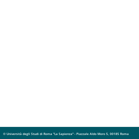
© Università degli Studi di Roma "La Sapienza" - Piazzale Aldo Moro 5, 00185 Roma