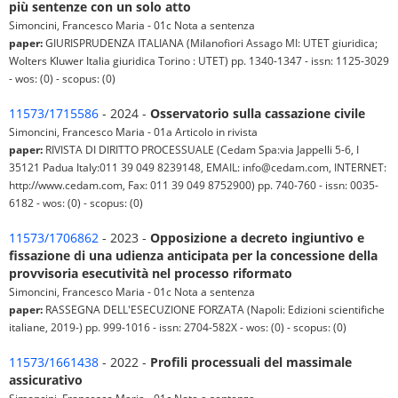
più sentenze con un solo atto
Simoncini, Francesco Maria - 01c Nota a sentenza
paper:
GIURISPRUDENZA ITALIANA (Milanofiori Assago MI: UTET giuridica;
Wolters Kluwer Italia giuridica Torino : UTET) pp. 1340-1347 - issn: 1125-3029
- wos: (0) - scopus: (0)
11573/1715586
- 2024 -
Osservatorio sulla cassazione civile
Simoncini, Francesco Maria - 01a Articolo in rivista
paper:
RIVISTA DI DIRITTO PROCESSUALE (Cedam Spa:via Jappelli 5-6, I
35121 Padua Italy:011 39 049 8239148, EMAIL: info@cedam.com, INTERNET:
http://www.cedam.com, Fax: 011 39 049 8752900) pp. 740-760 - issn: 0035-
6182 - wos: (0) - scopus: (0)
11573/1706862
- 2023 -
Opposizione a decreto ingiuntivo e
fissazione di una udienza anticipata per la concessione della
provvisoria esecutività nel processo riformato
Simoncini, Francesco Maria - 01c Nota a sentenza
paper:
RASSEGNA DELL'ESECUZIONE FORZATA (Napoli: Edizioni scientifiche
italiane, 2019-) pp. 999-1016 - issn: 2704-582X - wos: (0) - scopus: (0)
11573/1661438
- 2022 -
Profili processuali del massimale
assicurativo