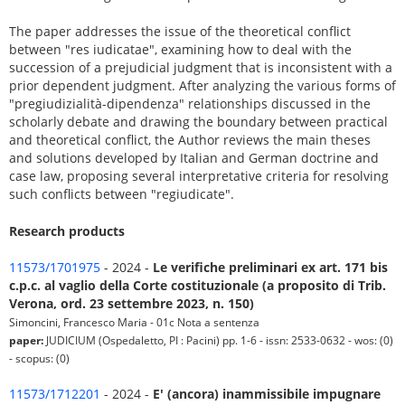
The paper addresses the issue of the theoretical conflict
between "res iudicatae", examining how to deal with the
succession of a prejudicial judgment that is inconsistent with a
prior dependent judgment. After analyzing the various forms of
"pregiudizialità-dipendenza" relationships discussed in the
scholarly debate and drawing the boundary between practical
and theoretical conflict, the Author reviews the main theses
and solutions developed by Italian and German doctrine and
case law, proposing several interpretative criteria for resolving
such conflicts between "regiudicate".
Research products
11573/1701975
- 2024 -
Le verifiche preliminari ex art. 171 bis
c.p.c. al vaglio della Corte costituzionale (a proposito di Trib.
Verona, ord. 23 settembre 2023, n. 150)
Simoncini, Francesco Maria - 01c Nota a sentenza
paper:
JUDICIUM (Ospedaletto, PI : Pacini) pp. 1-6 - issn: 2533-0632 - wos: (0)
- scopus: (0)
11573/1712201
- 2024 -
E' (ancora) inammissibile impugnare