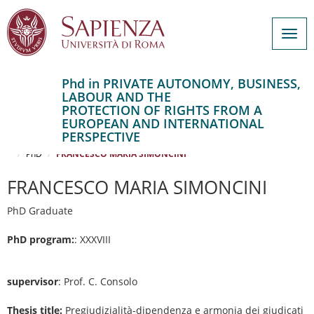
Togg
navig
Phd in PRIVATE AUTONOMY, BUSINESS,
LABOUR AND THE
Salta
PROTECTION OF RIGHTS FROM A
al
Home
EUROPEAN AND INTERNATIONAL
contenuto
PRIVATE AUTONOMY, BUSINESS, LABOUR AND THE PROTECTION OF
PERSPECTIVE
RIGHTS FROM A EUROPEAN AND INTERNATIONAL PERSPECTIVE
principale
PhD
FRANCESCO MARIA SIMONCINI
FRANCESCO MARIA SIMONCINI
PhD Graduate
PhD program:
: XXXVIII
supervisor
: Prof. C. Consolo
Thesis title:
Pregiudizialità-dipendenza e armonia dei giudicati