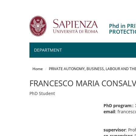
Phd in P
PROTECTI
DEPARTMENT
Salta
al
Home
PRIVATE AUTONOMY, BUSINESS, LABOUR AND THE
contenuto
principale
FRANCESCO MARIA CONSAL
PhD Student
PhD program:
:
email
: frances
supervisor
: Pro
co-supervisor
: 