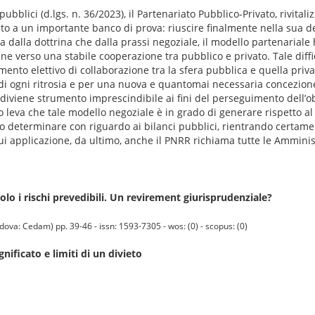
bblici (d.lgs. n. 36/2023), il Partenariato Pubblico-Privato, rivital
ato a un importante banco di prova: riuscire finalmente nella sua de
dalla dottrina che dalla prassi negoziale, il modello partenariale
line verso una stabile cooperazione tra pubblico e privato. Tale di
mento elettivo di collaborazione tra la sfera pubblica e quella priva
 ogni ritrosia e per una nuova e quantomai necessaria concezione
 diviene strumento imprescindibile ai fini del perseguimento dell’obi
to leva che tale modello negoziale è in grado di generare rispetto a
 determinare con riguardo ai bilanci pubblici, rientrando certamente
 cui applicazione, da ultimo, anche il PNRR richiama tutte le Amminis
a solo i rischi prevedibili. Un revirement giurisprudenziale?
Cedam) pp. 39-46 - issn: 1593-7305 - wos: (0) - scopus: (0)
ignificato e limiti di un divieto