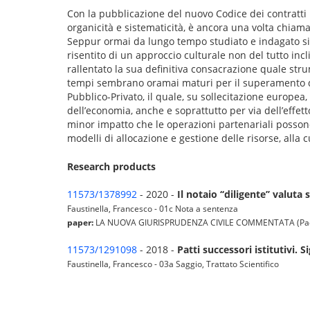
Con la pubblicazione del nuovo Codice dei contratti pu
organicità e sistematicità, è ancora una volta chiam
Seppur ormai da lungo tempo studiato e indagato sia 
risentito di un approccio culturale non del tutto inc
rallentato la sua definitiva consacrazione quale stru
tempi sembrano oramai maturi per il superamento di
Pubblico-Privato, il quale, su sollecitazione europea,
dell’economia, anche e soprattutto per via dell’effet
minor impatto che le operazioni partenariali possono
modelli di allocazione e gestione delle risorse, alla
Research products
11573/1378992
- 2020 -
Il notaio ‘‘diligente’’ valut
Faustinella, Francesco - 01c Nota a sentenza
paper:
LA NUOVA GIURISPRUDENZA CIVILE COMMENTATA (Padova: 
11573/1291098
- 2018 -
Patti successori istitutivi. S
Faustinella, Francesco - 03a Saggio, Trattato Scientifico