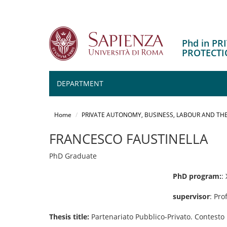
Phd in P
PROTECTI
DEPARTMENT
Salta
al
Home
PRIVATE AUTONOMY, BUSINESS, LABOUR AND THE
contenuto
principale
FRANCESCO FAUSTINELLA
PhD Graduate
PhD program:
:
supervisor
: Pro
Thesis title:
Partenariato Pubblico-Privato. Contesto no