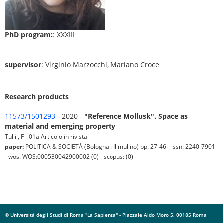
PhD program:
: XXXIII
supervisor
: Virginio Marzocchi, Mariano Croce
Research products
11573/1501293
- 2020 -
"Reference Mollusk". Space as
material and emerging property
Tullii, F - 01a Articolo in rivista
paper:
POLITICA & SOCIETÀ (Bologna : Il mulino) pp. 27-46 - issn: 2240-7901
- wos: WOS:000530042900002 (0) - scopus: (0)
© Università degli Studi di Roma "La Sapienza" - Piazzale Aldo Moro 5, 00185 Roma