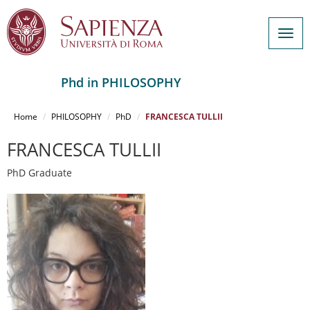
Togg
navig
Phd in PHILOSOPHY
Salta
al
Home
PHILOSOPHY
PhD
FRANCESCA TULLII
contenuto
principale
FRANCESCA TULLII
PhD Graduate