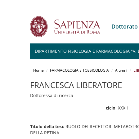
Dottorat
DIPARTIMENTO FISIOLOGIA E FARMACOLOGIA "V.
Salta
al
Home
FARMACOLOGIA E TOSSICOLOGIA
Alumni
LI
contenuto
principale
FRANCESCA LIBERATORE
Dottoressa di ricerca
ciclo
: XXXII
Titolo della tesi:
RUOLO DEI RECETTORI METABOTR
DELLA RETINA.