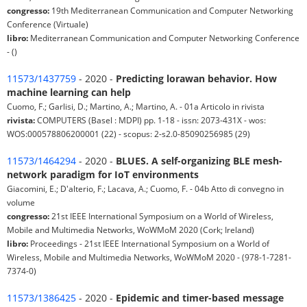
congresso:
19th Mediterranean Communication and Computer Networking
Conference (Virtuale)
libro:
Mediterranean Communication and Computer Networking Conference
- ()
11573/1437759
- 2020 -
Predicting lorawan behavior. How
machine learning can help
Cuomo, F.; Garlisi, D.; Martino, A.; Martino, A. - 01a Articolo in rivista
rivista:
COMPUTERS (Basel : MDPI) pp. 1-18 - issn: 2073-431X - wos:
WOS:000578806200001 (22) - scopus: 2-s2.0-85090256985 (29)
11573/1464294
- 2020 -
BLUES. A self-organizing BLE mesh-
network paradigm for IoT environments
Giacomini, E.; D'alterio, F.; Lacava, A.; Cuomo, F. - 04b Atto di convegno in
volume
congresso:
21st IEEE International Symposium on a World of Wireless,
Mobile and Multimedia Networks, WoWMoM 2020 (Cork; Ireland)
libro:
Proceedings - 21st IEEE International Symposium on a World of
Wireless, Mobile and Multimedia Networks, WoWMoM 2020 - (978-1-7281-
7374-0)
11573/1386425
- 2020 -
Epidemic and timer-based message