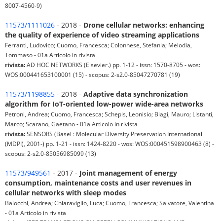
8007-4560-9)
11573/1111026
- 2018 -
Drone cellular networks: enhancing
the quality of experience of video streaming applications
Ferranti, Ludovico; Cuomo, Francesca; Colonnese, Stefania; Melodia,
Tommaso - 01a Articolo in rivista
rivista:
AD HOC NETWORKS (Elsevier.) pp. 1-12 - issn: 1570-8705 - wos:
WOS:000441653100001 (15) - scopus: 2-s2.0-85047270781 (19)
11573/1198855
- 2018 -
Adaptive data synchronization
algorithm for IoT-oriented low-power wide-area networks
Petroni, Andrea; Cuomo, Francesca; Schepis, Leonisio; Biagi, Mauro; Listanti,
Marco; Scarano, Gaetano - 01a Articolo in rivista
rivista:
SENSORS (Basel : Molecular Diversity Preservation International
(MDPI), 2001-) pp. 1-21 - issn: 1424-8220 - wos: WOS:000451598900463 (8) -
scopus: 2-s2.0-85056985099 (13)
11573/949561
- 2017 -
Joint management of energy
consumption, maintenance costs and user revenues in
cellular networks with sleep modes
Baiocchi, Andrea; Chiaraviglio, Luca; Cuomo, Francesca; Salvatore, Valentina
- 01a Articolo in rivista