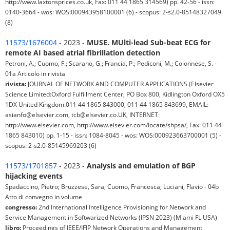
http://www.laxtonsprices.co.uk, Fax: 011 44 1865 314569) pp. 42-56 - issn:
0140-3664 - wos: WOS:000943958100001 (6) - scopus: 2-s2.0-85148327049
(8)
11573/1676004
- 2023 -
MUSE. MUlti-lead Sub-beat ECG for
remote AI based atrial fibrillation detection
Petroni, A.; Cuomo, F.; Scarano, G.; Francia, P.; Pediconi, M.; Colonnese, S. -
01a Articolo in rivista
rivista:
JOURNAL OF NETWORK AND COMPUTER APPLICATIONS (Elsevier
Science Limited:Oxford Fulfillment Center, PO Box 800, Kidlington Oxford OX5
1DX United Kingdom:011 44 1865 843000, 011 44 1865 843699, EMAIL:
asianfo@elsevier.com, tcb@elsevier.co.UK, INTERNET:
http://www.elsevier.com, http://www.elsevier.com/locate/shpsa/, Fax: 011 44
1865 843010) pp. 1-15 - issn: 1084-8045 - wos: WOS:000923663700001 (5) -
scopus: 2-s2.0-85145969203 (6)
11573/1701857
- 2023 -
Analysis and emulation of BGP
hijacking events
Spadaccino, Pietro; Bruzzese, Sara; Cuomo, Francesca; Luciani, Flavio - 04b
Atto di convegno in volume
congresso:
2nd International Intelligence Provisioning for Network and
Service Management in Softwarized Networks (IPSN 2023) (Miami FL USA)
libro:
Proceedings of IEEE/IFIP Network Operations and Management