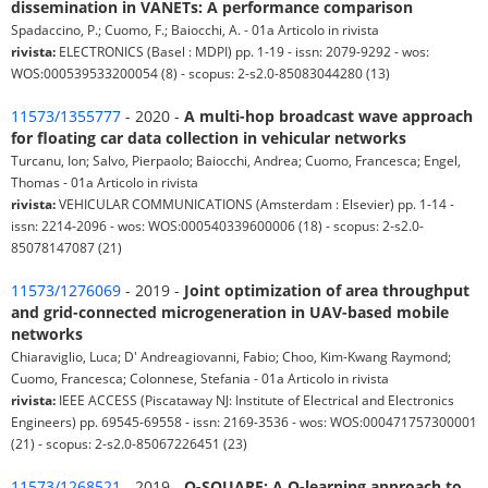
dissemination in VANETs: A performance comparison
Spadaccino, P.; Cuomo, F.; Baiocchi, A. - 01a Articolo in rivista
rivista:
ELECTRONICS (Basel : MDPI) pp. 1-19 - issn: 2079-9292 - wos:
WOS:000539533200054 (8) - scopus: 2-s2.0-85083044280 (13)
11573/1355777
- 2020 -
A multi-hop broadcast wave approach
for floating car data collection in vehicular networks
Turcanu, Ion; Salvo, Pierpaolo; Baiocchi, Andrea; Cuomo, Francesca; Engel,
Thomas - 01a Articolo in rivista
rivista:
VEHICULAR COMMUNICATIONS (Amsterdam : Elsevier) pp. 1-14 -
issn: 2214-2096 - wos: WOS:000540339600006 (18) - scopus: 2-s2.0-
85078147087 (21)
11573/1276069
- 2019 -
Joint optimization of area throughput
and grid-connected microgeneration in UAV-based mobile
networks
Chiaraviglio, Luca; D' Andreagiovanni, Fabio; Choo, Kim-Kwang Raymond;
Cuomo, Francesca; Colonnese, Stefania - 01a Articolo in rivista
rivista:
IEEE ACCESS (Piscataway NJ: Institute of Electrical and Electronics
Engineers) pp. 69545-69558 - issn: 2169-3536 - wos: WOS:000471757300001
(21) - scopus: 2-s2.0-85067226451 (23)
11573/1268521
- 2019 -
Q-SQUARE: A Q-learning approach to