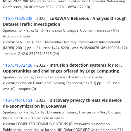
libro:
2022 20th Mediterranean Communication and Computer Networking
Conference, MedComNet 2022 - (978-1-6654-8729-0)
11573/1625338
- 2022 -
LoRaWAN Behaviour Analysis through
Dataset Traffic Investigation
Spadaccino, Pietro; Crinò, Francesco Giuseppe; Cuomo, Francesca - 01a
Articolo in rivista
rivista:
SENSORS (Basel : Molecular Diversity Preservation International
(MDPI), 2001-) pp. 1-21 - issn: 1424-8220 - wos: WOS:000781461100001 (17)
- scopus: 2-s2.0-85126743315 (24)
11573/1672426
- 2022 -
Intrusion detection systems for IoT.
Opportunities and challenges offered by Edge Computing
Spadaccino, Pietro; Cuomo, Francesca - 01a Articolo in rivista
rivista:
Journal on Future and Evolving Technologies (ITU) pp. 1-13 - issn: -
wos: (0) - scopus: (0)
11573/1616151
- 2022 -
Discovery privacy threats via device
de-anonymization in LoRaWAN
Spadaccino, Pietro; Garlisi, Domenico; Cuomo, Francesca; Pillon, Giorgio;
Pisani, Patrizio - 01a Articolo in rivista
rivista:
COMPUTER COMMUNICATIONS (Butterworth Heinemann
Publishers:Linacre House Jordan Hill, Oxford OX2 8DP United Kingdom:011