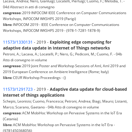
Lacava, Andrea; Nero, Gianluigi; Locatelli, Pierluigi; Cuomo, F.; Melodia, T. -
04d Abstract in atti di convegno
congresso:
2019 INFOCOM IEEE Conference on Computer Communications
Workshops, INFOCOM WKSHPS 2019 (Parigi)
libro:
INFOCOM 2019 - IEEE Conference on Computer Communications
Workshops, INFOCOM WKSHPS 2019 - (978-1-7281-1878-9)
11573/1330131
- 2019 -
Exploiting edge computing for
adaptive data update in Internet of Things networks
Petroni, A.; Lacava, A.; Locatelli, P.; Nero, G.; Pediconi, M.; Cuomo, F. - 04b
Atto di convegno in volume
congresso:
2019 Joint Poster and Workshop Sessions of AmI, AmI 2019 and
2019 European Conference on Ambient Intelligence (Rome; Italy)
libro:
CEUR Workshop Proceedings - ()
11573/1291723
- 2019 -
Adaptive data update for cloud-based
internet of things applications
Schepis, Leonisio; Cuomo, Francesca; Petroni, Andrea; Biagi, Mauro; Listanti,
Marco; Scarano, Gaetano - 04b Atto di convegno in volume
congresso:
ACM MobiHoc Workshop on Pervasive Systems in the IoT Era
(Catania)
libro:
ACM MobiHoc Workshop on Pervasive Systems in the IoT Era -
(9781450368056)