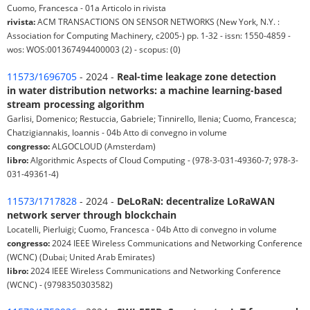
Cuomo, Francesca - 01a Articolo in rivista
rivista:
ACM TRANSACTIONS ON SENSOR NETWORKS (New York, N.Y. :
Association for Computing Machinery, c2005-) pp. 1-32 - issn: 1550-4859 -
wos: WOS:001367494400003 (2) - scopus: (0)
11573/1696705
- 2024 -
Real-time leakage zone detection
in water distribution networks: a machine learning-based
stream processing algorithm
Garlisi, Domenico; Restuccia, Gabriele; Tinnirello, Ilenia; Cuomo, Francesca;
Chatzigiannakis, Ioannis - 04b Atto di convegno in volume
congresso:
ALGOCLOUD (Amsterdam)
libro:
Algorithmic Aspects of Cloud Computing - (978-3-031-49360-7; 978-3-
031-49361-4)
11573/1717828
- 2024 -
DeLoRaN: decentralize LoRaWAN
network server through blockchain
Locatelli, Pierluigi; Cuomo, Francesca - 04b Atto di convegno in volume
congresso:
2024 IEEE Wireless Communications and Networking Conference
(WCNC) (Dubai; United Arab Emirates)
libro:
2024 IEEE Wireless Communications and Networking Conference
(WCNC) - (9798350303582)