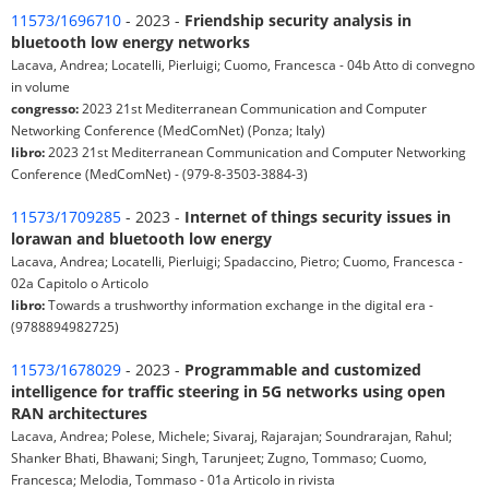
11573/1696710
- 2023 -
Friendship security analysis in
bluetooth low energy networks
Lacava, Andrea; Locatelli, Pierluigi; Cuomo, Francesca - 04b Atto di convegno
in volume
congresso:
2023 21st Mediterranean Communication and Computer
Networking Conference (MedComNet) (Ponza; Italy)
libro:
2023 21st Mediterranean Communication and Computer Networking
Conference (MedComNet) - (979-8-3503-3884-3)
11573/1709285
- 2023 -
Internet of things security issues in
lorawan and bluetooth low energy
Lacava, Andrea; Locatelli, Pierluigi; Spadaccino, Pietro; Cuomo, Francesca -
02a Capitolo o Articolo
libro:
Towards a trushworthy information exchange in the digital era -
(9788894982725)
11573/1678029
- 2023 -
Programmable and customized
intelligence for traffic steering in 5G networks using open
RAN architectures
Lacava, Andrea; Polese, Michele; Sivaraj, Rajarajan; Soundrarajan, Rahul;
Shanker Bhati, Bhawani; Singh, Tarunjeet; Zugno, Tommaso; Cuomo,
Francesca; Melodia, Tommaso - 01a Articolo in rivista