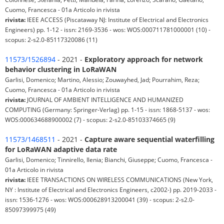
Cuomo, Francesca - 01a Articolo in rivista
rivista:
IEEE ACCESS (Piscataway NJ: Institute of Electrical and Electronics
Engineers) pp. 1-12 - issn: 2169-3536 - wos: WOS:000711781000001 (10) -
scopus: 2-s2.0-85117320086 (11)
11573/1526894
- 2021 -
Exploratory approach for network
behavior clustering in LoRaWAN
Garlisi, Domenico; Martino, Alessio; Zouwayhed, Jad; Pourrahim, Reza;
Cuomo, Francesca - 01a Articolo in rivista
rivista:
JOURNAL OF AMBIENT INTELLIGENCE AND HUMANIZED
COMPUTING (Germany: Springer-Verlag) pp. 1-15 - issn: 1868-5137 - wos:
WOS:000634688900002 (7) - scopus: 2-s2.0-85103374665 (9)
11573/1468511
- 2021 -
Capture aware sequential waterfilling
for LoRaWAN adaptive data rate
Garlisi, Domenico; Tinnirello, Ilenia; Bianchi, Giuseppe; Cuomo, Francesca -
01a Articolo in rivista
rivista:
IEEE TRANSACTIONS ON WIRELESS COMMUNICATIONS (New York,
NY : Institute of Electrical and Electronics Engineers, c2002-) pp. 2019-2033 -
issn: 1536-1276 - wos: WOS:000628913200041 (39) - scopus: 2-s2.0-
85097399975 (49)