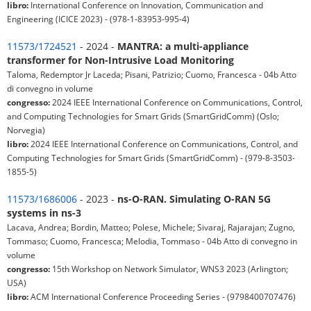
libro:
International Conference on Innovation, Communication and
Engineering (ICICE 2023) - (978-1-83953-995-4)
11573/1724521
- 2024 -
MANTRA: a multi-appliance
transformer for Non-Intrusive Load Monitoring
Taloma, Redemptor Jr Laceda; Pisani, Patrizio; Cuomo, Francesca - 04b Atto
di convegno in volume
congresso:
2024 IEEE International Conference on Communications, Control,
and Computing Technologies for Smart Grids (SmartGridComm) (Oslo;
Norvegia)
libro:
2024 IEEE International Conference on Communications, Control, and
Computing Technologies for Smart Grids (SmartGridComm) - (979-8-3503-
1855-5)
11573/1686006
- 2023 -
ns-O-RAN. Simulating O-RAN 5G
systems in ns-3
Lacava, Andrea; Bordin, Matteo; Polese, Michele; Sivaraj, Rajarajan; Zugno,
Tommaso; Cuomo, Francesca; Melodia, Tommaso - 04b Atto di convegno in
volume
congresso:
15th Workshop on Network Simulator, WNS3 2023 (Arlington;
USA)
libro:
ACM International Conference Proceeding Series - (9798400707476)