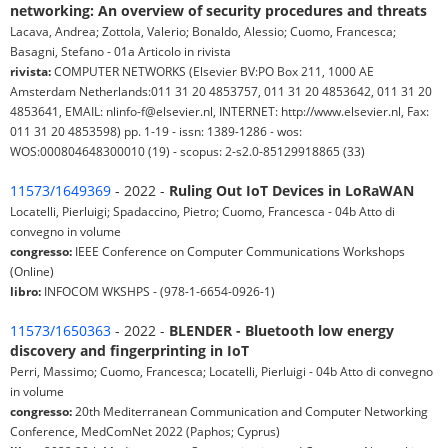
networking: An overview of security procedures and threats
Lacava, Andrea; Zottola, Valerio; Bonaldo, Alessio; Cuomo, Francesca;
Basagni, Stefano - 01a Articolo in rivista
rivista:
COMPUTER NETWORKS (Elsevier BV:PO Box 211, 1000 AE
Amsterdam Netherlands:011 31 20 4853757, 011 31 20 4853642, 011 31 20
4853641, EMAIL: nlinfo-f@elsevier.nl, INTERNET: http://www.elsevier.nl, Fax:
011 31 20 4853598) pp. 1-19 - issn: 1389-1286 - wos:
WOS:000804648300010 (19) - scopus: 2-s2.0-85129918865 (33)
11573/1649369
- 2022 -
Ruling Out IoT Devices in LoRaWAN
Locatelli, Pierluigi; Spadaccino, Pietro; Cuomo, Francesca - 04b Atto di
convegno in volume
congresso:
IEEE Conference on Computer Communications Workshops
(Online)
libro:
INFOCOM WKSHPS - (978-1-6654-0926-1)
11573/1650363
- 2022 -
BLENDER - Bluetooth low energy
discovery and fingerprinting in IoT
Perri, Massimo; Cuomo, Francesca; Locatelli, Pierluigi - 04b Atto di convegno
in volume
congresso:
20th Mediterranean Communication and Computer Networking
Conference, MedComNet 2022 (Paphos; Cyprus)