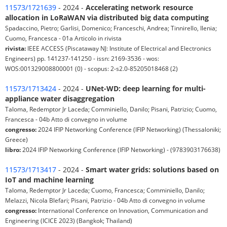
11573/1721639
- 2024 -
Accelerating network resource
allocation in LoRaWAN via distributed big data computing
Spadaccino, Pietro; Garlisi, Domenico; Franceschi, Andrea; Tinnirello, Ilenia;
Cuomo, Francesca - 01a Articolo in rivista
rivista:
IEEE ACCESS (Piscataway NJ: Institute of Electrical and Electronics
Engineers) pp. 141237-141250 - issn: 2169-3536 - wos:
WOS:001329008800001 (0) - scopus: 2-s2.0-85205018468 (2)
11573/1713424
- 2024 -
UNet-WD: deep learning for multi-
appliance water disaggregation
Taloma, Redemptor Jr Laceda; Comminiello, Danilo; Pisani, Patrizio; Cuomo,
Francesca - 04b Atto di convegno in volume
congresso:
2024 IFIP Networking Conference (IFIP Networking) (Thessaloniki;
Greece)
libro:
2024 IFIP Networking Conference (IFIP Networking) - (9783903176638)
11573/1713417
- 2024 -
Smart water grids: solutions based on
IoT and machine learning
Taloma, Redemptor Jr Laceda; Cuomo, Francesca; Comminiello, Danilo;
Melazzi, Nicola Blefari; Pisani, Patrizio - 04b Atto di convegno in volume
congresso:
International Conference on Innovation, Communication and
Engineering (ICICE 2023) (Bangkok; Thailand)