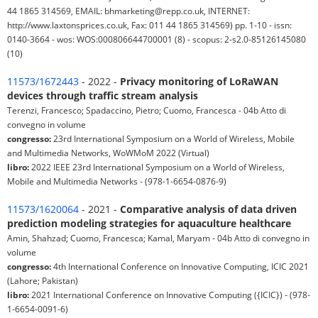
44 1865 314569, EMAIL: bhmarketing@repp.co.uk, INTERNET:
http://www.laxtonsprices.co.uk, Fax: 011 44 1865 314569) pp. 1-10 - issn:
0140-3664 - wos: WOS:000806644700001 (8) - scopus: 2-s2.0-85126145080
(10)
11573/1672443
- 2022 -
Privacy monitoring of LoRaWAN
devices through traffic stream analysis
Terenzi, Francesco; Spadaccino, Pietro; Cuomo, Francesca - 04b Atto di
convegno in volume
congresso:
23rd International Symposium on a World of Wireless, Mobile
and Multimedia Networks, WoWMoM 2022 (Virtual)
libro:
2022 IEEE 23rd International Symposium on a World of Wireless,
Mobile and Multimedia Networks - (978-1-6654-0876-9)
11573/1620064
- 2021 -
Comparative analysis of data driven
prediction modeling strategies for aquaculture healthcare
Amin, Shahzad; Cuomo, Francesca; Kamal, Maryam - 04b Atto di convegno in
volume
congresso:
4th International Conference on Innovative Computing, ICIC 2021
(Lahore; Pakistan)
libro:
2021 International Conference on Innovative Computing ({ICIC}) - (978-
1-6654-0091-6)