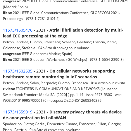
congresso:
2021 IEEE Global Communications Conference, GLOBECOM 2021
(Madrid; Spain)
libro:
2021 IEEE Global Communications Conference, GLOBECOM 2021.
Proceedings - (978-1-7281-8104-2)
11573/1605476
- 2021 -
Atrial fibrillation detection by multi-
lead ECG processing at the edge
Petroni, Andrea; Cuomo, Francesca; Scarano, Gaetano; Francia, Pietro;
Colonnese, Stefania - 04b Atto di convegno in volume
congresso:
IEEE Globecom (Madrid; Spain)
libro:
2021 IEEE Globecom Workshops (GC Wkshps) - (978-1-6654-2390-8)
11573/1502635
- 2021 -
On cellular networks supporting
healthcare remote monitoring in IoT scenarios
Petroni, Andrea; Salvo, Pierpaolo; Cuomo, Francesca - 01a Articolo in rivista
rivista:
FRONTIERS IN COMMUNICATIONS AND NETWORKS (Lausanne
Switzerland: Frontiers Media SA, [2020]-) pp. 1-14 - issn: 2673-530X - wos:
WOS:001019995700001 (6) - scopus: 2-s2.0-85126083403 (9)
11573/1559019
- 2021 -
Discovery privacy threats via device
de-anonymization in LoRaWAN
Spadaccino, Pietro; Garlisi, Domenico; Cuomo, Francesca; Pillon, Giorgio;
Pisani, Patrizio - 04b Atto di convegno in volume