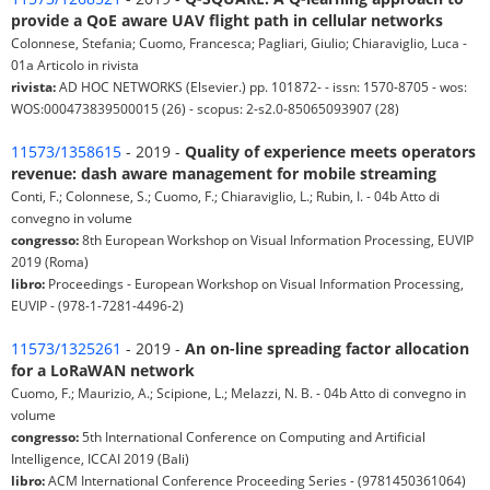
provide a QoE aware UAV flight path in cellular networks
Colonnese, Stefania; Cuomo, Francesca; Pagliari, Giulio; Chiaraviglio, Luca -
01a Articolo in rivista
rivista:
AD HOC NETWORKS (Elsevier.) pp. 101872- - issn: 1570-8705 - wos:
WOS:000473839500015 (26) - scopus: 2-s2.0-85065093907 (28)
11573/1358615
- 2019 -
Quality of experience meets operators
revenue: dash aware management for mobile streaming
Conti, F.; Colonnese, S.; Cuomo, F.; Chiaraviglio, L.; Rubin, I. - 04b Atto di
convegno in volume
congresso:
8th European Workshop on Visual Information Processing, EUVIP
2019 (Roma)
libro:
Proceedings - European Workshop on Visual Information Processing,
EUVIP - (978-1-7281-4496-2)
11573/1325261
- 2019 -
An on-line spreading factor allocation
for a LoRaWAN network
Cuomo, F.; Maurizio, A.; Scipione, L.; Melazzi, N. B. - 04b Atto di convegno in
volume
congresso:
5th International Conference on Computing and Artificial
Intelligence, ICCAI 2019 (Bali)
libro:
ACM International Conference Proceeding Series - (9781450361064)