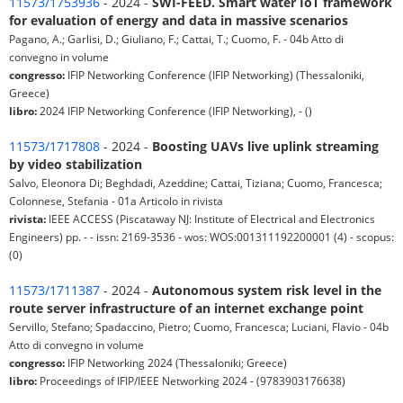
11573/1753936
- 2024 -
SWI-FEED. Smart water IoT framework
for evaluation of energy and data in massive scenarios
Pagano, A.; Garlisi, D.; Giuliano, F.; Cattai, T.; Cuomo, F. - 04b Atto di
convegno in volume
congresso:
IFIP Networking Conference (IFIP Networking) (Thessaloniki,
Greece)
libro:
2024 IFIP Networking Conference (IFIP Networking), - ()
11573/1717808
- 2024 -
Boosting UAVs live uplink streaming
by video stabilization
Salvo, Eleonora Di; Beghdadi, Azeddine; Cattai, Tiziana; Cuomo, Francesca;
Colonnese, Stefania - 01a Articolo in rivista
rivista:
IEEE ACCESS (Piscataway NJ: Institute of Electrical and Electronics
Engineers) pp. - - issn: 2169-3536 - wos: WOS:001311192200001 (4) - scopus:
(0)
11573/1711387
- 2024 -
Autonomous system risk level in the
route server infrastructure of an internet exchange point
Servillo, Stefano; Spadaccino, Pietro; Cuomo, Francesca; Luciani, Flavio - 04b
Atto di convegno in volume
congresso:
IFIP Networking 2024 (Thessaloniki; Greece)
libro:
Proceedings of IFIP/IEEE Networking 2024 - (9783903176638)