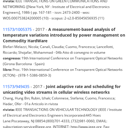
rivista:
IEEE TRANSACTIONS ON GREEN COMMUNICATIONS AND
NETWORKING ([New York, NY : Institute of Electrical and Electronics
Engineers], 1986-) pp. 167-181 - issn: 2473-2400 - wos:
WOS:000753824200005 (10) - scopus: 2-s2.0-85045656935 (11)
11573/1005375
- 2017 -
A measurement-based analysis of
temperature variations introduced by power management on
Commodity HardWare
Blefari Melazzi, Nicola; Canali, Claudia; Cuomo, Francesca; Lancellotti,
Riccardo; Shojafar, Mohammad - 04b Atto di convegno in volume
congresso:
19th International Conference on Transparent Optical Networks
(Girona Barcelona · Spain)
libro:
Proc. 19th International Conference on Transparent Optical Networks
(ICTON) - (978-1-5386-0859-3)
11573/949435
- 2017 -
Joint adaptive rate and scheduling for
unicasting video streams in cellular wireless networks
Chang, Hung Bin; Rubin, Izhak; Colonnese, Stefania; Cuomo, Francesca;
Hadar, Ofer - 01a Articolo in rivista
rivista:
IEEE TRANSACTIONS ON VEHICULAR TECHNOLOGY (IEEE / Institute
of Electrical and Electronics Engineers Incorporated:445 Hoes
Lane:Piscataway, NJ 08854:(800)701-4333, (732)981-0060, EMAIL:
subscription-service@ieee.org, INTERNET: http://www.ieee.org, Fax: