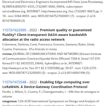
Electrical and Electronics Engineers Incorporated:445 Hoes Lane:Piscataway,
NJ 08854:(800)701-4333, (732)981-0060, EMAIL: subscription-
service@ieee.org, INTERNET: http://www.ieee.org, Fax: (732)981-9667) pp. 1-
18 - issn: 0364-9059 - wos: WOS:001047527600001 (7) - scopus: 2-s2.0-
85167808669 (3)
11573/1623305
- 2022 -
Premium quality or guaranteed
fluidity? Client-transparent DASH-aware bandwidth
allocation at the radio access network
Colonnese, Stefania; Conti, Francesco; Scarano, Gaetano; Rubin, Izhak;
Cuomo, Francesca - 01a Articolo in rivista
rivista:
JOURNAL OF COMMUNICATIONS AND NETWORKS (Korean Institute
of Communication Sciences:Hyundai Kirim Officetel 1504-6, Seoul 137 070
Korea:011 82 34535555, EMAIL: hykim@kics.or.kr, INTERNET:
http://www.jcn.or.kr, Fax: 011 82 2 5395588) pp. 59-67 - issn: 1229-2370 -
wos: WOS:000787123200005 (5) - scopus: 2-s2.0-85144061996 (5)
11573/1672548
- 2022 -
Enabling Edge computing over
LoRaWAN. A Device-Gateway Coordination Protocol
Fardin, I.; Milani, S.; Cuomo, F.; Chatzigiannakis, I. - 04b Atto di convegno in
volume
congresso:
12th ACM International Symposium on Design and Analysis of
Intelligent Vehicular Networks and Applications, DIVANet 2022 (Online)