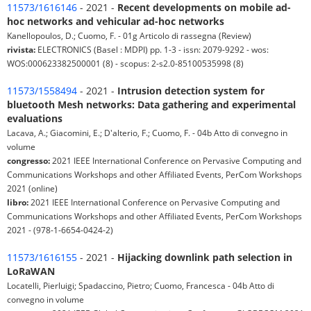
11573/1616146
- 2021 -
Recent developments on mobile ad-
hoc networks and vehicular ad-hoc networks
Kanellopoulos, D.; Cuomo, F. - 01g Articolo di rassegna (Review)
rivista:
ELECTRONICS (Basel : MDPI) pp. 1-3 - issn: 2079-9292 - wos:
WOS:000623382500001 (8) - scopus: 2-s2.0-85100535998 (8)
11573/1558494
- 2021 -
Intrusion detection system for
bluetooth Mesh networks: Data gathering and experimental
evaluations
Lacava, A.; Giacomini, E.; D'alterio, F.; Cuomo, F. - 04b Atto di convegno in
volume
congresso:
2021 IEEE International Conference on Pervasive Computing and
Communications Workshops and other Affiliated Events, PerCom Workshops
2021 (online)
libro:
2021 IEEE International Conference on Pervasive Computing and
Communications Workshops and other Affiliated Events, PerCom Workshops
2021 - (978-1-6654-0424-2)
11573/1616155
- 2021 -
Hijacking downlink path selection in
LoRaWAN
Locatelli, Pierluigi; Spadaccino, Pietro; Cuomo, Francesca - 04b Atto di
convegno in volume