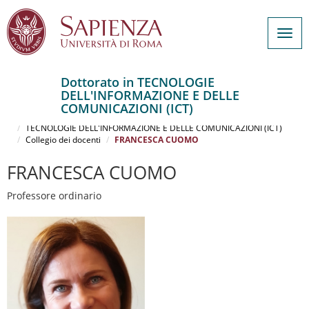
Togg
navig
Dottorato in TECNOLOGIE
DELL'INFORMAZIONE E DELLE
Salta
COMUNICAZIONI (ICT)
al
Home
contenuto
TECNOLOGIE DELL'INFORMAZIONE E DELLE COMUNICAZIONI (ICT)
Collegio dei docenti
FRANCESCA CUOMO
principale
FRANCESCA CUOMO
Professore ordinario