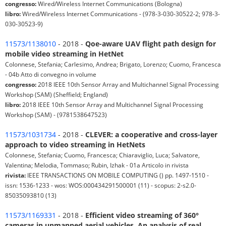
congresso:
Wired/Wireless Internet Communications (Bologna)
libro:
Wired/Wireless Internet Communications - (978-3-030-30522-2; 978-3-
030-30523-9)
11573/1138010
- 2018 -
Qoe-aware UAV flight path design for
mobile video streaming in HetNet
Colonnese, Stefania; Carlesimo, Andrea; Brigato, Lorenzo; Cuomo, Francesca
- 04b Atto di convegno in volume
congresso:
2018 IEEE 10th Sensor Array and Multichannel Signal Processing
Workshop (SAM) (Sheffield; England)
libro:
2018 IEEE 10th Sensor Array and Multichannel Signal Processing
Workshop (SAM) - (9781538647523)
11573/1031734
- 2018 -
CLEVER: a cooperative and cross-layer
approach to video streaming in HetNets
Colonnese, Stefania; Cuomo, Francesca; Chiaraviglio, Luca; Salvatore,
Valentina; Melodia, Tommaso; Rubin, Izhak - 01a Articolo in rivista
rivista:
IEEE TRANSACTIONS ON MOBILE COMPUTING () pp. 1497-1510 -
issn: 1536-1233 - wos: WOS:000434291500001 (11) - scopus: 2-s2.0-
85035093810 (13)
11573/1169331
- 2018 -
Efficient video streaming of 360°
cameras in unmanned aerial vehicles. An analysis of real