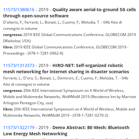
11573/1380616
- 2019 -
Quality aware aerial-to-ground 5G cells
through open-source software
D'alterio, F.; Ferranti, L.; Bonati, L.; Cuomo, F.; Melodia, T. - 04b Atto di
convegno in volume
congresso:
2019 IEEE Global Communications Conference, GLOBECOM 2019
(Waikoloa; USA)
libro:
2019 IEEE Global Communications Conference, GLOBECOM 2019 -
Proceedings - (978-1-7281-0962-6)
11573/1313373
- 2019 -
HIRO-NET: Self-organized robotic
mesh networking for internet sharing in disaster scenarios
Ferranti, L.; D'oro, S.; Bonati, L.; Demirors, E.; Cuomo, F.; Melodia, T. - 04b
Atto di convegno in volume
congresso:
20th IEEE International Symposium on A World of Wireless,
Mobile and Multimedia Networks, WoWMoM 2019 (Residence Inn by Marriott
Arlington Pentagon City, usa)
libro:
20th IEEE International Symposium on A World of Wireless, Mobile and
Multimedia Networks, WoWMoM 2019 - (978-1-7281-0270-2)
11573/1322179
- 2019 -
Demo Abstract: BE-Mesh: Bluetooth
Low Energy Mesh Networking