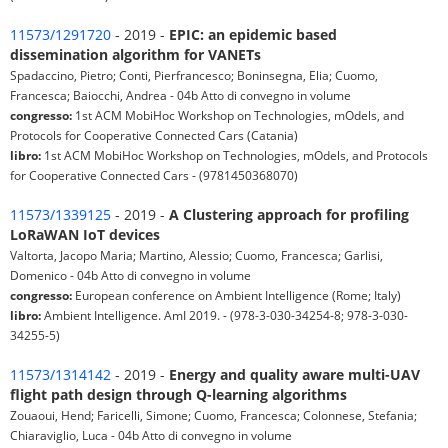
11573/1291720
- 2019 -
EPIC: an epidemic based
dissemination algorithm for VANETs
Spadaccino, Pietro; Conti, Pierfrancesco; Boninsegna, Elia; Cuomo,
Francesca; Baiocchi, Andrea - 04b Atto di convegno in volume
congresso:
1st ACM MobiHoc Workshop on Technologies, mOdels, and
Protocols for Cooperative Connected Cars (Catania)
libro:
1st ACM MobiHoc Workshop on Technologies, mOdels, and Protocols
for Cooperative Connected Cars - (9781450368070)
11573/1339125
- 2019 -
A Clustering approach for profiling
LoRaWAN IoT devices
Valtorta, Jacopo Maria; Martino, Alessio; Cuomo, Francesca; Garlisi,
Domenico - 04b Atto di convegno in volume
congresso:
European conference on Ambient Intelligence (Rome; Italy)
libro:
Ambient Intelligence. AmI 2019. - (978-3-030-34254-8; 978-3-030-
34255-5)
11573/1314142
- 2019 -
Energy and quality aware multi-UAV
flight path design through Q-learning algorithms
Zouaoui, Hend; Faricelli, Simone; Cuomo, Francesca; Colonnese, Stefania;
Chiaraviglio, Luca - 04b Atto di convegno in volume