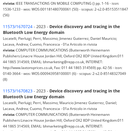
rivista:
IEEE TRANSACTIONS ON MOBILE COMPUTING () pp. 1-16 - issn:
1536-1233 - wos: WOS:001181480700061 (50) - scopus: 2-s2.0-85153511847
(56)
11573/1670724
- 2023 -
Device discovery and tracing in the
Bluetooth Low Energy domain
Locatelli, Pierluigi; Perri, Massimo; Jimenez Gutierrez, Daniel Mauricio;
Lacava, Andrea; Cuomo, Francesca - 01a Articolo in rivista
rivista:
COMPUTER COMMUNICATIONS (Butterworth Heinemann
Publishers:Linacre House Jordan Hill, Oxford OX2 8DP United Kingdom:011
44 1865 314569, EMAIL: bhmarketing@repp.co.uk, INTERNET:
http://www.laxtonsprices.co.uk, Fax: 011 44 1865 314569) pp. 42-56 - issn:
0140-3664 - wos: WOS:000943958100001 (6) - scopus: 2-s2.0-85148327049
(8)
11573/1670823
- 2023 -
Device discovery and tracing in the
Bluetooth Low Energy domain
Locatelli, Pierluigi; Perri, Massimo; Mauricio Jimenez Gutierrez, Daniel;
Lacava, Andrea; Cuomo, Francesca - 01a Articolo in rivista
rivista:
COMPUTER COMMUNICATIONS (Butterworth Heinemann
Publishers:Linacre House Jordan Hill, Oxford OX2 8DP United Kingdom:011
44 1865 314569, EMAIL: bhmarketing@repp.co.uk, INTERNET: