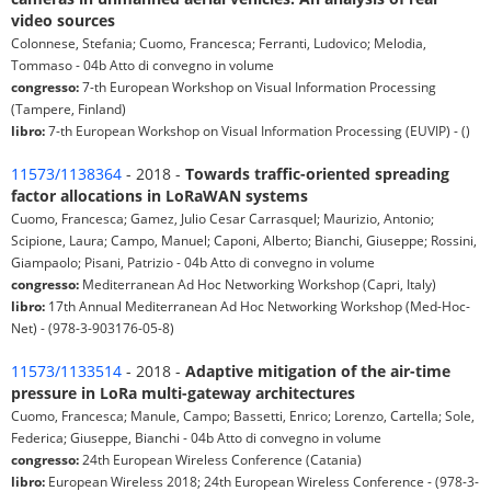
video sources
Colonnese, Stefania; Cuomo, Francesca; Ferranti, Ludovico; Melodia,
Tommaso - 04b Atto di convegno in volume
congresso:
7-th European Workshop on Visual Information Processing
(Tampere, Finland)
libro:
7-th European Workshop on Visual Information Processing (EUVIP) - ()
11573/1138364
- 2018 -
Towards traffic-oriented spreading
factor allocations in LoRaWAN systems
Cuomo, Francesca; Gamez, Julio Cesar Carrasquel; Maurizio, Antonio;
Scipione, Laura; Campo, Manuel; Caponi, Alberto; Bianchi, Giuseppe; Rossini,
Giampaolo; Pisani, Patrizio - 04b Atto di convegno in volume
congresso:
Mediterranean Ad Hoc Networking Workshop (Capri, Italy)
libro:
17th Annual Mediterranean Ad Hoc Networking Workshop (Med-Hoc-
Net) - (978-3-903176-05-8)
11573/1133514
- 2018 -
Adaptive mitigation of the air-time
pressure in LoRa multi-gateway architectures
Cuomo, Francesca; Manule, Campo; Bassetti, Enrico; Lorenzo, Cartella; Sole,
Federica; Giuseppe, Bianchi - 04b Atto di convegno in volume
congresso:
24th European Wireless Conference (Catania)
libro:
European Wireless 2018; 24th European Wireless Conference - (978-3-