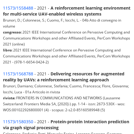
11573/1558488
- 2021 -
A reinforcement learning environment
for multi-service UAV-enabled wireless systems
Brunori, D.; Colonnese, S.; Cuomo, F.; Iocchi, L. - 04b Atto di convegno in
volume
congresso:
2021 IEEE International Conference on Pervasive Computing and
Communications Workshops and other Affiliated Events, PerCom Workshops
2021 (online)
libro:
2021 IEEE International Conference on Pervasive Computing and
Communications Workshops and other Affiliated Events, PerCom Workshops
2021 - (978-1-6654-0424-2)
11573/1568788
- 2021 -
Delivering resources for augmented
reality by UAVs: a reinforcement learning approach
Brunori, Damiano; Colonnese, Stefania; Cuomo, Francesca; Flore, Giovanna;
Iocchi, Luca - 01a Articolo in rivista
rivista:
FRONTIERS IN COMMUNICATIONS AND NETWORKS (Lausanne
Switzerland: Frontiers Media SA, [2020]-) pp. 1-14 - issn: 2673-530X - wos:
WOS:001022926800001 (4) - scopus: 2-s2.0-85160589948 (5)
11573/1580350
- 2021 -
Protein-protein Interaction prediction
via graph signal processing
Colonnese, Stefania; Petti, Manuela; Farina, Lorenzo; Scarano, Gaetano;