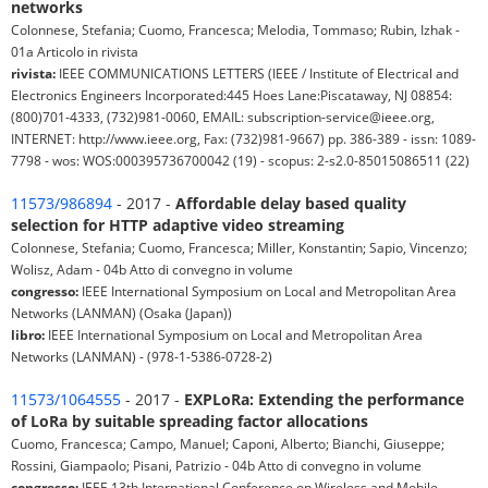
networks
Colonnese, Stefania; Cuomo, Francesca; Melodia, Tommaso; Rubin, Izhak -
01a Articolo in rivista
rivista:
IEEE COMMUNICATIONS LETTERS (IEEE / Institute of Electrical and
Electronics Engineers Incorporated:445 Hoes Lane:Piscataway, NJ 08854:
(800)701-4333, (732)981-0060, EMAIL: subscription-service@ieee.org,
INTERNET: http://www.ieee.org, Fax: (732)981-9667) pp. 386-389 - issn: 1089-
7798 - wos: WOS:000395736700042 (19) - scopus: 2-s2.0-85015086511 (22)
11573/986894
- 2017 -
Affordable delay based quality
selection for HTTP adaptive video streaming
Colonnese, Stefania; Cuomo, Francesca; Miller, Konstantin; Sapio, Vincenzo;
Wolisz, Adam - 04b Atto di convegno in volume
congresso:
IEEE International Symposium on Local and Metropolitan Area
Networks (LANMAN) (Osaka (Japan))
libro:
IEEE International Symposium on Local and Metropolitan Area
Networks (LANMAN) - (978-1-5386-0728-2)
11573/1064555
- 2017 -
EXPLoRa: Extending the performance
of LoRa by suitable spreading factor allocations
Cuomo, Francesca; Campo, Manuel; Caponi, Alberto; Bianchi, Giuseppe;
Rossini, Giampaolo; Pisani, Patrizio - 04b Atto di convegno in volume
congresso:
IEEE 13th International Conference on Wireless and Mobile