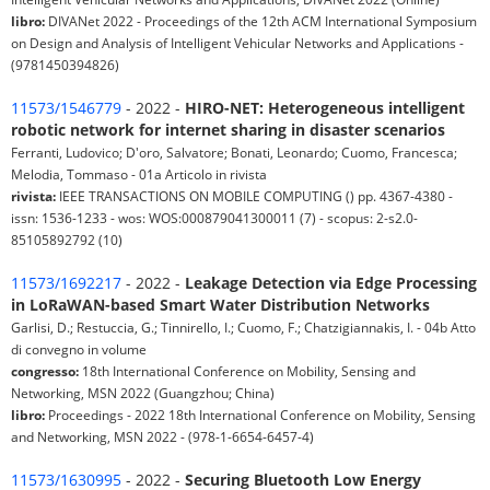
libro:
DIVANet 2022 - Proceedings of the 12th ACM International Symposium
on Design and Analysis of Intelligent Vehicular Networks and Applications -
(9781450394826)
11573/1546779
- 2022 -
HIRO-NET: Heterogeneous intelligent
robotic network for internet sharing in disaster scenarios
Ferranti, Ludovico; D'oro, Salvatore; Bonati, Leonardo; Cuomo, Francesca;
Melodia, Tommaso - 01a Articolo in rivista
rivista:
IEEE TRANSACTIONS ON MOBILE COMPUTING () pp. 4367-4380 -
issn: 1536-1233 - wos: WOS:000879041300011 (7) - scopus: 2-s2.0-
85105892792 (10)
11573/1692217
- 2022 -
Leakage Detection via Edge Processing
in LoRaWAN-based Smart Water Distribution Networks
Garlisi, D.; Restuccia, G.; Tinnirello, I.; Cuomo, F.; Chatzigiannakis, I. - 04b Atto
di convegno in volume
congresso:
18th International Conference on Mobility, Sensing and
Networking, MSN 2022 (Guangzhou; China)
libro:
Proceedings - 2022 18th International Conference on Mobility, Sensing
and Networking, MSN 2022 - (978-1-6654-6457-4)
11573/1630995
- 2022 -
Securing Bluetooth Low Energy