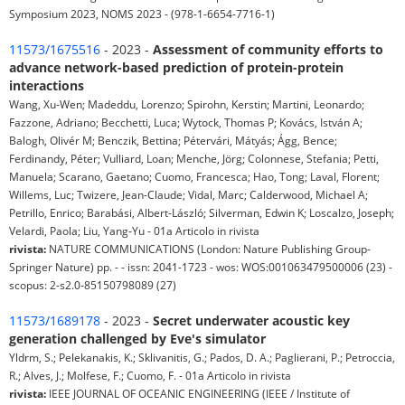
Symposium 2023, NOMS 2023 - (978-1-6654-7716-1)
11573/1675516
- 2023 -
Assessment of community efforts to
advance network-based prediction of protein-protein
interactions
Wang, Xu-Wen; Madeddu, Lorenzo; Spirohn, Kerstin; Martini, Leonardo;
Fazzone, Adriano; Becchetti, Luca; Wytock, Thomas P; Kovács, István A;
Balogh, Olivér M; Benczik, Bettina; Pétervári, Mátyás; Ágg, Bence;
Ferdinandy, Péter; Vulliard, Loan; Menche, Jörg; Colonnese, Stefania; Petti,
Manuela; Scarano, Gaetano; Cuomo, Francesca; Hao, Tong; Laval, Florent;
Willems, Luc; Twizere, Jean-Claude; Vidal, Marc; Calderwood, Michael A;
Petrillo, Enrico; Barabási, Albert-László; Silverman, Edwin K; Loscalzo, Joseph;
Velardi, Paola; Liu, Yang-Yu - 01a Articolo in rivista
rivista:
NATURE COMMUNICATIONS (London: Nature Publishing Group-
Springer Nature) pp. - - issn: 2041-1723 - wos: WOS:001063479500006 (23) -
scopus: 2-s2.0-85150798089 (27)
11573/1689178
- 2023 -
Secret underwater acoustic key
generation challenged by Eve's simulator
Yldrm, S.; Pelekanakis, K.; Sklivanitis, G.; Pados, D. A.; Paglierani, P.; Petroccia,
R.; Alves, J.; Molfese, F.; Cuomo, F. - 01a Articolo in rivista
rivista:
IEEE JOURNAL OF OCEANIC ENGINEERING (IEEE / Institute of