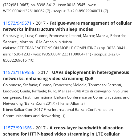
(732)981-9667) pp. 8398-8412 - issn: 0018-9545 - wos:
WOS:000411326100062 (7) - scopus: 2-s2.0-85029940071 (7)
11573/949571
- 2017 -
Fatigue-aware management of cellular
networks infrastructure with sleep modes
Chiaraviglio, Luca; Cuomo, Francesca; Listanti, Marco; Manzia, Edoardo;
Santucci, Martina - 01a Articolo in rivista
rivista:
IEEE TRANSACTIONS ON MOBILE COMPUTING () pp. 3028-3041 -
issn: 1536-1233 - wos: WOS:000412231100004 (11) - scopus: 2-s2.0-
85032269616 (10)
11573/1169556
- 2017 -
UAVs deployment in heterogeneous
networks: enhancing video streaming QoE
Colonnese, Stefania; Cuomo, Francesca; Melodia, Tommaso; Ferranti,
Ludovico; Guida, Raffaele; Pullo, Melissa - 04b Atto di convegno in volume
congresso:
First International Balkan Conference on Communications and
Networking (BalkanCom 2017) (Tirana; Albania)
libro:
BalkanCom 2017 First International Balkan Conference on
Communications and Networking - ()
11573/901666
- 2017 -
A cross-layer bandwidth allocation
scheme for HTTP-based video streaming in LTE cellular