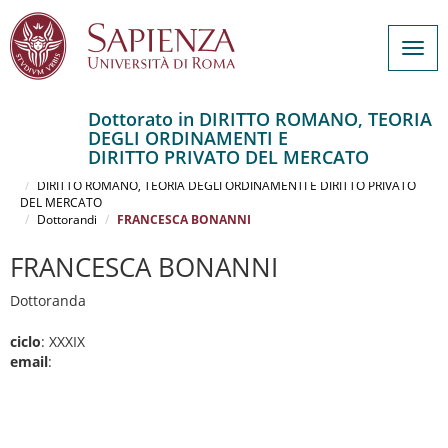
Togg
navig
Dottorato in DIRITTO ROMANO, TEORIA
DEGLI ORDINAMENTI E
Salta
DIRITTO PRIVATO DEL MERCATO
al
Home
contenuto
DIRITTO ROMANO, TEORIA DEGLI ORDINAMENTI E DIRITTO PRIVATO
DEL MERCATO
principale
Dottorandi
FRANCESCA BONANNI
FRANCESCA BONANNI
Dottoranda
ciclo
: XXXIX
email
: