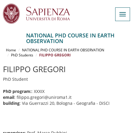
Togg
navig
NATIONAL PHD COURSE IN EARTH
OBSERVATION
Salta
al
Home
NATIONAL PHD COURSE IN EARTH OBSERVATION
contenuto
PhD Students
FILIPPO GREGORI
principale
FILIPPO GREGORI
PhD Student
PhD program:
: XXXIX
email
: filippo.gregori@uniroma1.it
building
: Via Guerrazzi 20, Bologna - Geografia - DiSCI
supervisor
: Prof. Marco Dubbini