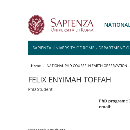
NATIONAL
SAPIENZA UNIVERSITY OF ROME - DEPARTMENT O
Salta
al
Home
NATIONAL PHD COURSE IN EARTH OBSERVATION
contenuto
principale
FELIX ENYIMAH TOFFAH
PhD Student
PhD program:
:
email
: