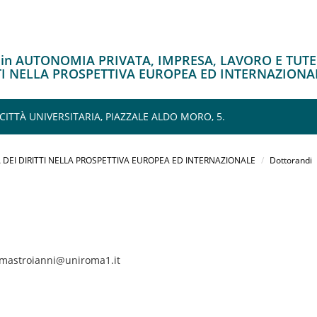
o in AUTONOMIA PRIVATA, IMPRESA, LAVORO E TUT
TTI NELLA PROSPETTIVA EUROPEA ED INTERNAZIONA
 CITTÀ UNIVERSITARIA, PIAZZALE ALDO MORO, 5.
 DEI DIRITTI NELLA PROSPETTIVA EUROPEA ED INTERNAZIONALE
Dottorandi
o.mastroianni@uniroma1.it