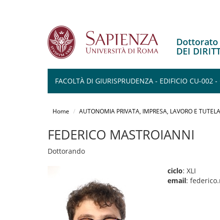
Dottorat
DEI DIRI
FACOLTÀ DI GIURISPRUDENZA - EDIFICIO CU-002 -
Salta
al
Home
AUTONOMIA PRIVATA, IMPRESA, LAVORO E TUTELA
contenuto
principale
FEDERICO MASTROIANNI
Dottorando
ciclo
: XLI
email
: federic