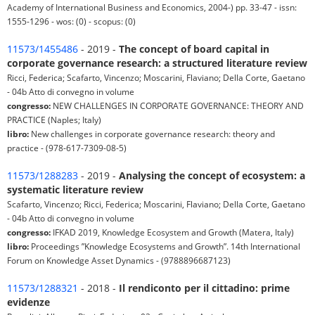
Academy of International Business and Economics, 2004-) pp. 33-47 - issn:
1555-1296 - wos: (0) - scopus: (0)
11573/1455486
- 2019 -
The concept of board capital in
corporate governance research: a structured literature review
Ricci, Federica; Scafarto, Vincenzo; Moscarini, Flaviano; Della Corte, Gaetano
- 04b Atto di convegno in volume
congresso:
NEW CHALLENGES IN CORPORATE GOVERNANCE: THEORY AND
PRACTICE (Naples; Italy)
libro:
New challenges in corporate governance research: theory and
practice - (978-617-7309-08-5)
11573/1288283
- 2019 -
Analysing the concept of ecosystem: a
systematic literature review
Scafarto, Vincenzo; Ricci, Federica; Moscarini, Flaviano; Della Corte, Gaetano
- 04b Atto di convegno in volume
congresso:
IFKAD 2019, Knowledge Ecosystem and Growth (Matera, Italy)
libro:
Proceedings ”Knowledge Ecosystems and Growth”. 14th International
Forum on Knowledge Asset Dynamics - (9788896687123)
11573/1288321
- 2018 -
Il rendiconto per il cittadino: prime
evidenze