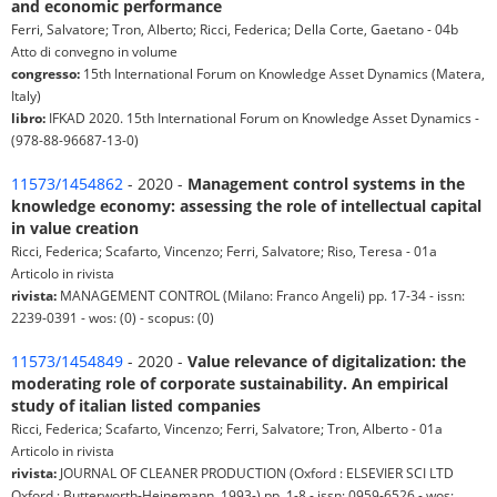
and economic performance
Ferri, Salvatore; Tron, Alberto; Ricci, Federica; Della Corte, Gaetano - 04b
Atto di convegno in volume
congresso:
15th International Forum on Knowledge Asset Dynamics (Matera,
Italy)
libro:
IFKAD 2020. 15th International Forum on Knowledge Asset Dynamics -
(978-88-96687-13-0)
11573/1454862
- 2020 -
Management control systems in the
knowledge economy: assessing the role of intellectual capital
in value creation
Ricci, Federica; Scafarto, Vincenzo; Ferri, Salvatore; Riso, Teresa - 01a
Articolo in rivista
rivista:
MANAGEMENT CONTROL (Milano: Franco Angeli) pp. 17-34 - issn:
2239-0391 - wos: (0) - scopus: (0)
11573/1454849
- 2020 -
Value relevance of digitalization: the
moderating role of corporate sustainability. An empirical
study of italian listed companies
Ricci, Federica; Scafarto, Vincenzo; Ferri, Salvatore; Tron, Alberto - 01a
Articolo in rivista
rivista:
JOURNAL OF CLEANER PRODUCTION (Oxford : ELSEVIER SCI LTD
Oxford : Butterworth-Heinemann, 1993-) pp. 1-8 - issn: 0959-6526 - wos: