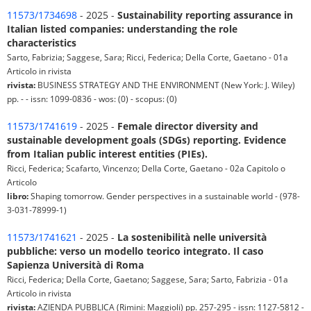
11573/1734698
- 2025 -
Sustainability reporting assurance in
Italian listed companies: understanding the role
characteristics
Sarto, Fabrizia; Saggese, Sara; Ricci, Federica; Della Corte, Gaetano - 01a
Articolo in rivista
rivista:
BUSINESS STRATEGY AND THE ENVIRONMENT (New York: J. Wiley)
pp. - - issn: 1099-0836 - wos: (0) - scopus: (0)
11573/1741619
- 2025 -
Female director diversity and
sustainable development goals (SDGs) reporting. Evidence
from Italian public interest entities (PIEs).
Ricci, Federica; Scafarto, Vincenzo; Della Corte, Gaetano - 02a Capitolo o
Articolo
libro:
Shaping tomorrow. Gender perspectives in a sustainable world - (978-
3-031-78999-1)
11573/1741621
- 2025 -
La sostenibilità nelle università
pubbliche: verso un modello teorico integrato. Il caso
Sapienza Università di Roma
Ricci, Federica; Della Corte, Gaetano; Saggese, Sara; Sarto, Fabrizia - 01a
Articolo in rivista
rivista:
AZIENDA PUBBLICA (Rimini: Maggioli) pp. 257-295 - issn: 1127-5812 -