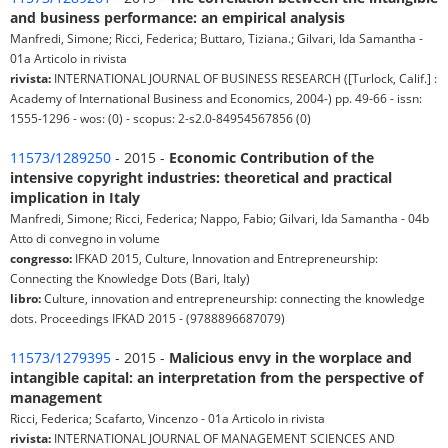
and business performance: an empirical analysis
Manfredi, Simone; Ricci, Federica; Buttaro, Tiziana.; Gilvari, Ida Samantha -
01a Articolo in rivista
rivista:
INTERNATIONAL JOURNAL OF BUSINESS RESEARCH ([Turlock, Calif.] :
Academy of International Business and Economics, 2004-) pp. 49-66 - issn:
1555-1296 - wos: (0) - scopus: 2-s2.0-84954567856 (0)
11573/1289250
- 2015 -
Economic Contribution of the
intensive copyright industries: theoretical and practical
implication in Italy
Manfredi, Simone; Ricci, Federica; Nappo, Fabio; Gilvari, Ida Samantha - 04b
Atto di convegno in volume
congresso:
IFKAD 2015, Culture, Innovation and Entrepreneurship:
Connecting the Knowledge Dots (Bari, Italy)
libro:
Culture, innovation and entrepreneurship: connecting the knowledge
dots. Proceedings IFKAD 2015 - (9788896687079)
11573/1279395
- 2015 -
Malicious envy in the worplace and
intangible capital: an interpretation from the perspective of
management
Ricci, Federica; Scafarto, Vincenzo - 01a Articolo in rivista
rivista:
INTERNATIONAL JOURNAL OF MANAGEMENT SCIENCES AND