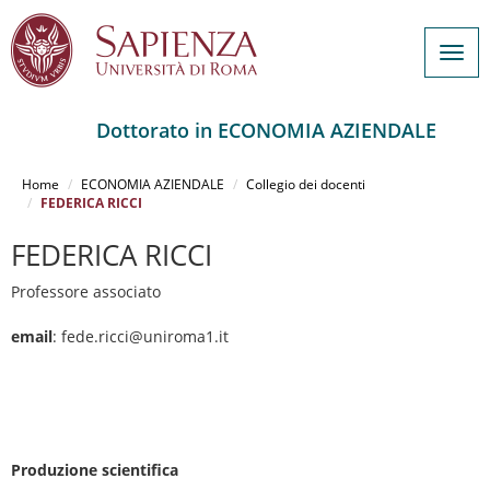
Togg
navig
Dottorato in ECONOMIA AZIENDALE
Salta
al
Home
ECONOMIA AZIENDALE
Collegio dei docenti
contenuto
FEDERICA RICCI
principale
FEDERICA RICCI
Professore associato
email
: fede.ricci@uniroma1.it
Produzione scientifica