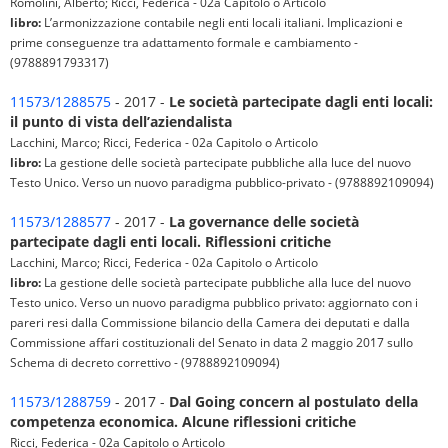
Romolini, Alberto; Ricci, Federica - 02a Capitolo o Articolo
libro:
L’armonizzazione contabile negli enti locali italiani. Implicazioni e
prime conseguenze tra adattamento formale e cambiamento -
(9788891793317)
11573/1288575
- 2017 -
Le società partecipate dagli enti locali:
il punto di vista dell’aziendalista
Lacchini, Marco; Ricci, Federica - 02a Capitolo o Articolo
libro:
La gestione delle società partecipate pubbliche alla luce del nuovo
Testo Unico. Verso un nuovo paradigma pubblico-privato - (9788892109094)
11573/1288577
- 2017 -
La governance delle società
partecipate dagli enti locali. Riflessioni critiche
Lacchini, Marco; Ricci, Federica - 02a Capitolo o Articolo
libro:
La gestione delle società partecipate pubbliche alla luce del nuovo
Testo unico. Verso un nuovo paradigma pubblico privato: aggiornato con i
pareri resi dalla Commissione bilancio della Camera dei deputati e dalla
Commissione affari costituzionali del Senato in data 2 maggio 2017 sullo
Schema di decreto correttivo - (9788892109094)
11573/1288759
- 2017 -
Dal Going concern al postulato della
competenza economica. Alcune riflessioni critiche
Ricci, Federica - 02a Capitolo o Articolo