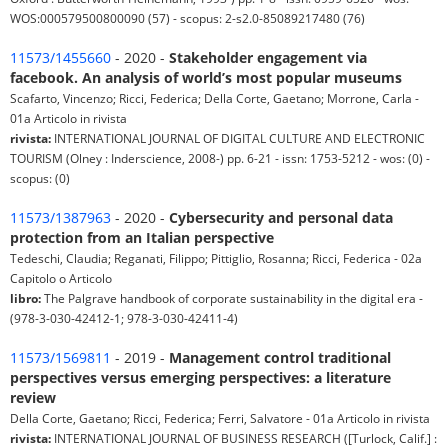
WOS:000579500800090 (57) - scopus: 2-s2.0-85089217480 (76)
11573/1455660
- 2020 -
Stakeholder engagement via
facebook. An analysis of world’s most popular museums
Scafarto, Vincenzo; Ricci, Federica; Della Corte, Gaetano; Morrone, Carla -
01a Articolo in rivista
rivista:
INTERNATIONAL JOURNAL OF DIGITAL CULTURE AND ELECTRONIC
TOURISM (Olney : Inderscience, 2008-) pp. 6-21 - issn: 1753-5212 - wos: (0) -
scopus: (0)
11573/1387963
- 2020 -
Cybersecurity and personal data
protection from an Italian perspective
Tedeschi, Claudia; Reganati, Filippo; Pittiglio, Rosanna; Ricci, Federica - 02a
Capitolo o Articolo
libro:
The Palgrave handbook of corporate sustainability in the digital era -
(978-3-030-42412-1; 978-3-030-42411-4)
11573/1569811
- 2019 -
Management control traditional
perspectives versus emerging perspectives: a literature
review
Della Corte, Gaetano; Ricci, Federica; Ferri, Salvatore - 01a Articolo in rivista
rivista:
INTERNATIONAL JOURNAL OF BUSINESS RESEARCH ([Turlock, Calif.] :