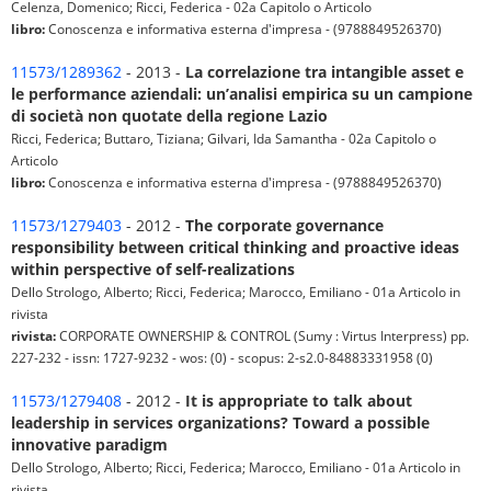
Celenza, Domenico; Ricci, Federica - 02a Capitolo o Articolo
libro:
Conoscenza e informativa esterna d'impresa - (9788849526370)
11573/1289362
- 2013 -
La correlazione tra intangible asset e
le performance aziendali: un’analisi empirica su un campione
di società non quotate della regione Lazio
Ricci, Federica; Buttaro, Tiziana; Gilvari, Ida Samantha - 02a Capitolo o
Articolo
libro:
Conoscenza e informativa esterna d'impresa - (9788849526370)
11573/1279403
- 2012 -
The corporate governance
responsibility between critical thinking and proactive ideas
within perspective of self-realizations
Dello Strologo, Alberto; Ricci, Federica; Marocco, Emiliano - 01a Articolo in
rivista
rivista:
CORPORATE OWNERSHIP & CONTROL (Sumy : Virtus Interpress) pp.
227-232 - issn: 1727-9232 - wos: (0) - scopus: 2-s2.0-84883331958 (0)
11573/1279408
- 2012 -
It is appropriate to talk about
leadership in services organizations? Toward a possible
innovative paradigm
Dello Strologo, Alberto; Ricci, Federica; Marocco, Emiliano - 01a Articolo in
rivista