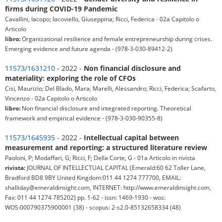
firms during COVID-19 Pandemic
Cavallini, Iacopo; Iacoviello, Giuseppina; Ricci, Federica - 02a Capitolo o
Articolo
libro:
Organizational resilience and female entrepreneurship during crises.
Emerging evidence and future agenda - (978-3-030-89412-2)
11573/1631210
- 2022 -
Non financial disclosure and
materiality: exploring the role of CFOs
Cisi, Maurizio; Del Blado, Mara; Marelli, Alessandro; Ricci, Federica; Scafarto,
Vincenzo - 02a Capitolo o Articolo
libro:
Non financial disclosure and integrated reporting. Theoretical
framework and empirical evidence - (978-3-030-90355-8)
11573/1645935
- 2022 -
Intellectual capital between
measurement and reporting: a structured literature review
Paoloni, P; Modaffari, G; Ricci, F; Della Corte, G - 01a Articolo in rivista
rivista:
JOURNAL OF INTELLECTUAL CAPITAL (Emerald:60 62 Toller Lane,
Bradford BD8 9BY United Kingdom:011 44 1274 777700, EMAIL:
shalliday@emeraldinsight.com, INTERNET: http://www.emeraldinsight.com,
Fax: 011 44 1274 785202) pp. 1-62 - issn: 1469-1930 - wos:
WOS:000790375900001 (38) - scopus: 2-s2.0-85132658334 (48)