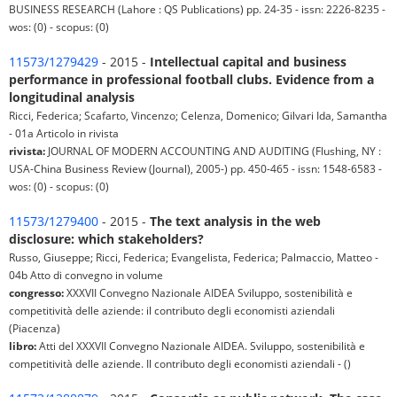
BUSINESS RESEARCH (Lahore : QS Publications) pp. 24-35 - issn: 2226-8235 -
wos: (0) - scopus: (0)
11573/1279429
- 2015 -
Intellectual capital and business
performance in professional football clubs. Evidence from a
longitudinal analysis
Ricci, Federica; Scafarto, Vincenzo; Celenza, Domenico; Gilvari Ida, Samantha
- 01a Articolo in rivista
rivista:
JOURNAL OF MODERN ACCOUNTING AND AUDITING (Flushing, NY :
USA-China Business Review (Journal), 2005-) pp. 450-465 - issn: 1548-6583 -
wos: (0) - scopus: (0)
11573/1279400
- 2015 -
The text analysis in the web
disclosure: which stakeholders?
Russo, Giuseppe; Ricci, Federica; Evangelista, Federica; Palmaccio, Matteo -
04b Atto di convegno in volume
congresso:
XXXVII Convegno Nazionale AIDEA Sviluppo, sostenibilità e
competitività delle aziende: il contributo degli economisti aziendali
(Piacenza)
libro:
Atti del XXXVII Convegno Nazionale AIDEA. Sviluppo, sostenibilità e
competitività delle aziende. Il contributo degli economisti aziendali - ()