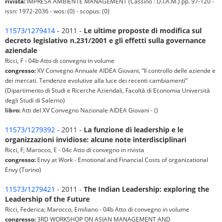
rivista:
IMPRESA AMBIENTE MANAGEMENT (Cassino : D.I.A.M.) pp. 97-120 -
issn: 1972-2036 - wos: (0) - scopus: (0)
11573/1279414
- 2011 -
Le ultime proposte di modifica sul
decreto legislativo n.231/2001 e gli effetti sulla governance
aziendale
Ricci, F - 04b Atto di convegno in volume
congresso:
XV Convegno Annuale AIDEA Giovani, “Il controllo delle aziende e
dei mercati. Tendenze evolutive alla luce dei recenti cambiamenti”
(Dipartimento di Studi e Ricerche Aziendali, Facoltà di Economia Università
degli Studi di Salerno)
libro:
Atti del XV Convegno Nazionale AIDEA Giovani - ()
11573/1279392
- 2011 -
La funzione di leadership e le
organizzazioni invidiose: alcune note interdisciplinari
Ricci, F; Marocco, E - 04c Atto di convegno in rivista
congresso:
Envy at Work - Emotional and Financial Costs of organizational
Envy (Torino)
11573/1279421
- 2011 -
The Indian Leadership: exploring the
Leadership of the Future
Ricci, Federica; Marocco, Emiliano - 04b Atto di convegno in volume
congresso:
3RD WORKSHOP ON ASIAN MANAGEMENT AND