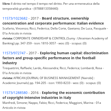
libro:
Il diritto nel tempo il tempo nel diritto. Per una ermeneutica della
temporalità giuridica - (9788813358440)
11573/1023682
- 2017 -
Board structure, ownership
concentration and corporate performance: Italian evidence
Scafarto, Vincenzo; Ricci, Federica; Della Corte, Gaetano; De Luca, Pasquale -
01a Articolo in rivista
rivista:
CORPORATE OWNERSHIP & CONTROL (Sumy : Ukrainian Academy of
Banking) pp. 347-359 - issn: 1810-3057 - wos: (0) - scopus: (0)
11573/972747
- 2017 -
Exploring human capital: discrimination
factors and group-specific performance in the football
industry
Trequattrini, Raffaele; Lardo, Alessandra; Ricci, Federica; Lombardi, Rosa -
01a Articolo in rivista
rivista:
AFRICAN JOURNAL OF BUSINESS MANAGEMENT (Nairobi] :
Academic Journals) pp. 194-205 - issn: 1993-8233 - wos: (0) - scopus: (0)
11573/1288580
- 2016 -
Exploring the economic contribution
of copyright-intensive industries in Italy
Manfredi, Simone; Nappo, Fabio; Ricci, Federica; Maggioni, Marina - 01a
Articolo in rivista