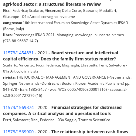
agri-food sector: a structured literature review
Ricci, Federica; Scafarto, Vincenzo; Della Corte, Gaetano; Modaffari,
Giuseppe - 04b Atto di convegno in volume
congresso:
16th International Forum on Knowledge Asset Dynamics IFKAD
(Rome, Italy)
libro:
Proceedings IFKAD 2021. Managing knowledge in uncertain times -
(978-88-96687-14-7)
11573/1454831
- 2021 -
Board structure and intellectual
capital efficiency. Does the family firm status matter?
Scafarto, Vincenzo; Ricci, Federica; Magnaghi, Elisabetta; Ferri, Salvatore -
01a Articolo in rivista
rivista:
THE JOURNAL OF MANAGEMENT AND GOVERNANCE (-Netherlands:
Springer Netherlands -Dordrecht ; Boston: Kluwer Academic Publishers) pp.
841-878 - issn: 1385-3457 - wos: WOS:000574090800001 (16) - scopus: 2-
s2.0-85091727276 (16)
11573/1569874
- 2020 -
Financial strategies for distressed
companies. A critical analysis and operational tools
Ferri, Salvatore; Ricci, Federica - 03a Saggio, Trattato Scientifico
11573/1569900
- 2020 -
The relationship between cash flows