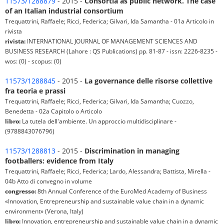
11573/1288879
- 2015 -
Consortia as public network. The case
of an Italian industrial consortium
Trequattrini, Raffaele; Ricci, Federica; Gilvari, Ida Samantha - 01a Articolo in
rivista
rivista:
INTERNATIONAL JOURNAL OF MANAGEMENT SCIENCES AND
BUSINESS RESEARCH (Lahore : QS Publications) pp. 81-87 - issn: 2226-8235 -
wos: (0) - scopus: (0)
11573/1288845
- 2015 -
La governance delle risorse collettive
fra teoria e prassi
Trequattrini, Raffaele; Ricci, Federica; Gilvari, Ida Samantha; Cuozzo,
Benedetta - 02a Capitolo o Articolo
libro:
La tutela dell'ambiente. Un approccio multidisciplinare -
(9788843076796)
11573/1288813
- 2015 -
Discrimination in managing
footballers: evidence from Italy
Trequattrini, Raffaele; Ricci, Federica; Lardo, Alessandra; Battista, Mirella -
04b Atto di convegno in volume
congresso:
8th Annual Conference of the EuroMed Academy of Business
«Innovation, Entrepreneurship and sustainable value chain in a dynamic
environment» (Verona, Italy)
libro:
Innovation, entrepreneurship and sustainable value chain in a dynamic