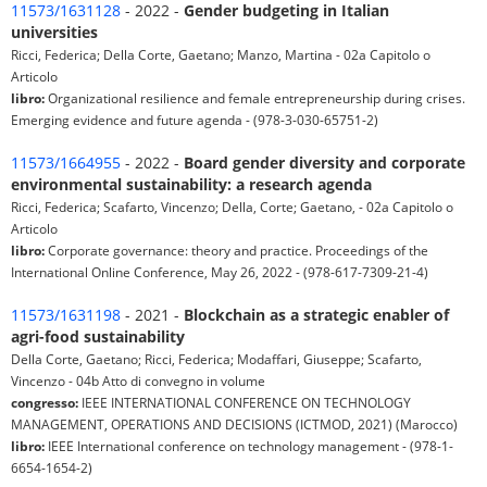
11573/1631128
- 2022 -
Gender budgeting in Italian
universities
Ricci, Federica; Della Corte, Gaetano; Manzo, Martina - 02a Capitolo o
Articolo
libro:
Organizational resilience and female entrepreneurship during crises.
Emerging evidence and future agenda - (978-3-030-65751-2)
11573/1664955
- 2022 -
Board gender diversity and corporate
environmental sustainability: a research agenda
Ricci, Federica; Scafarto, Vincenzo; Della, Corte; Gaetano, - 02a Capitolo o
Articolo
libro:
Corporate governance: theory and practice. Proceedings of the
International Online Conference, May 26, 2022 - (978-617-7309-21-4)
11573/1631198
- 2021 -
Blockchain as a strategic enabler of
agri-food sustainability
Della Corte, Gaetano; Ricci, Federica; Modaffari, Giuseppe; Scafarto,
Vincenzo - 04b Atto di convegno in volume
congresso:
IEEE INTERNATIONAL CONFERENCE ON TECHNOLOGY
MANAGEMENT, OPERATIONS AND DECISIONS (ICTMOD, 2021) (Marocco)
libro:
IEEE International conference on technology management - (978-1-
6654-1654-2)