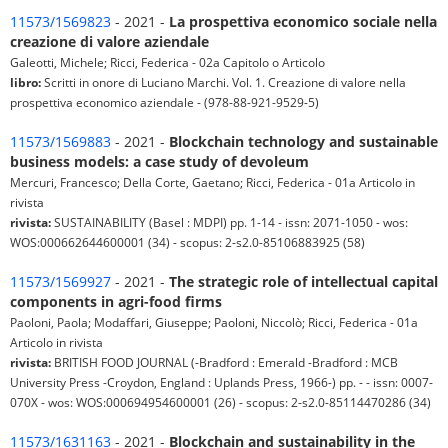
11573/1569823
- 2021 -
La prospettiva economico sociale nella
creazione di valore aziendale
Galeotti, Michele; Ricci, Federica - 02a Capitolo o Articolo
libro:
Scritti in onore di Luciano Marchi. Vol. 1. Creazione di valore nella
prospettiva economico aziendale - (978-88-921-9529-5)
11573/1569883
- 2021 -
Blockchain technology and sustainable
business models: a case study of devoleum
Mercuri, Francesco; Della Corte, Gaetano; Ricci, Federica - 01a Articolo in
rivista
rivista:
SUSTAINABILITY (Basel : MDPI) pp. 1-14 - issn: 2071-1050 - wos:
WOS:000662644600001 (34) - scopus: 2-s2.0-85106883925 (58)
11573/1569927
- 2021 -
The strategic role of intellectual capital
components in agri-food firms
Paoloni, Paola; Modaffari, Giuseppe; Paoloni, Niccolò; Ricci, Federica - 01a
Articolo in rivista
rivista:
BRITISH FOOD JOURNAL (-Bradford : Emerald -Bradford : MCB
University Press -Croydon, England : Uplands Press, 1966-) pp. - - issn: 0007-
070X - wos: WOS:000694954600001 (26) - scopus: 2-s2.0-85114470286 (34)
11573/1631163
- 2021 -
Blockchain and sustainability in the