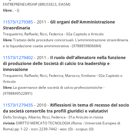
ENTREPRENEURSHIP (BRUSSELS, EIASM)
libro:
. - ()
11573/1279385
- 2011 -
Gli organi dell'Amministrazione
Straordinaria
Trequattrini, Raffaele; Ricci, Federica - 02a Capitolo o Articolo
libro:
Trattato delle procedure concorsuali. L'amministrazione straordinaria
e la liquuidazione coatta amministrativa - (9788859806684)
11573/1279402
- 2011 -
Il ruolo dell'allenatore nella funzione
di produzione delle Società di calcio tra leadership e
innovazione
Trequattrini, Raffaele; Ricci, Federica; Marocco, Emiliano - 02a Capitolo o
Articolo
libro:
La governance delle società di calcio professionistiche -
(9788849522891)
11573/1279435
- 2010 -
Riflessioni in tema di recesso del socio
da società consortile tra profili giuridici e valutativi
Dello Strologo, Alberto; Ricci, Federica - 01a Articolo in rivista
rivista:
DIRITTO MERCATO TECNOLOGIA (Roma : Università Europea di
Roma) pp. 1-22 - issn: 2239-7442 - wos: (0) - scopus: (0)