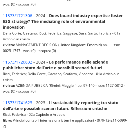
wos: (0) - scopus: (0)
11573/1721306
- 2024 -
Does board industry expertise foster
ESG strategy? The mediating role of environmental
innovation
Della Corte, Gaetano; Ricci, Federica; Saggese, Sara; Sarto, Fabrizia - 01a
Articolo in rivista
rivista:
MANAGEMENT DECISION (United Kingdom: Emerald) pp. - - issn:
0025-1747 - wos: (0) - scopus: (0)
11573/1720832
- 2024 -
Le performance nelle aziende
pubbliche: stato dell’arte e possibili scenari futuri
Ricci, Federica; Della Corte, Gaetano; Scafarto, Vincenzo - 01a Articolo in
rivista
rivista:
AZIENDA PUBBLICA (Rimini: Maggioli) pp. 97-140 - issn: 1127-5812 -
wos: (0) - scopus: (0)
11573/1741623
- 2023 -
Il sustainability reporting tra stato
dell’arte e possibili scenari futuri. Riflessioni critiche
Ricci, Federica - 02a Capitolo o Articolo
libro:
Principi contabili internazionali: temi e applicazioni - (979-12-211-5090-
2)