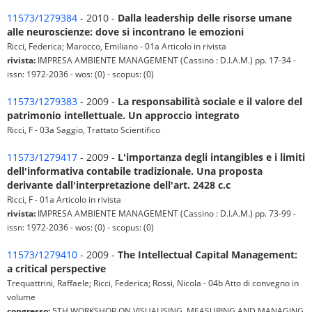
11573/1279384
- 2010 -
Dalla leadership delle risorse umane
alle neuroscienze: dove si incontrano le emozioni
Ricci, Federica; Marocco, Emiliano - 01a Articolo in rivista
rivista:
IMPRESA AMBIENTE MANAGEMENT (Cassino : D.I.A.M.) pp. 17-34 -
issn: 1972-2036 - wos: (0) - scopus: (0)
11573/1279383
- 2009 -
La responsabilità sociale e il valore del
patrimonio intellettuale. Un approccio integrato
Ricci, F - 03a Saggio, Trattato Scientifico
11573/1279417
- 2009 -
L'importanza degli intangibles e i limiti
dell'informativa contabile tradizionale. Una proposta
derivante dall'interpretazione dell'art. 2428 c.c
Ricci, F - 01a Articolo in rivista
rivista:
IMPRESA AMBIENTE MANAGEMENT (Cassino : D.I.A.M.) pp. 73-99 -
issn: 1972-2036 - wos: (0) - scopus: (0)
11573/1279410
- 2009 -
The Intellectual Capital Management:
a critical perspective
Trequattrini, Raffaele; Ricci, Federica; Rossi, Nicola - 04b Atto di convegno in
volume
congresso:
5TH WORKSHOP ON VISUALISING, MEASURING AND MANAGING