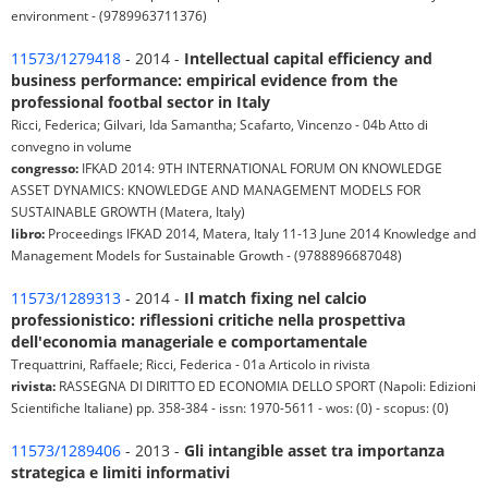
environment - (9789963711376)
11573/1279418
- 2014 -
Intellectual capital efficiency and
business performance: empirical evidence from the
professional footbal sector in Italy
Ricci, Federica; Gilvari, Ida Samantha; Scafarto, Vincenzo - 04b Atto di
convegno in volume
congresso:
IFKAD 2014: 9TH INTERNATIONAL FORUM ON KNOWLEDGE
ASSET DYNAMICS: KNOWLEDGE AND MANAGEMENT MODELS FOR
SUSTAINABLE GROWTH (Matera, Italy)
libro:
Proceedings IFKAD 2014, Matera, Italy 11-13 June 2014 Knowledge and
Management Models for Sustainable Growth - (9788896687048)
11573/1289313
- 2014 -
Il match fixing nel calcio
professionistico: riflessioni critiche nella prospettiva
dell'economia manageriale e comportamentale
Trequattrini, Raffaele; Ricci, Federica - 01a Articolo in rivista
rivista:
RASSEGNA DI DIRITTO ED ECONOMIA DELLO SPORT (Napoli: Edizioni
Scientifiche Italiane) pp. 358-384 - issn: 1970-5611 - wos: (0) - scopus: (0)
11573/1289406
- 2013 -
Gli intangible asset tra importanza
strategica e limiti informativi