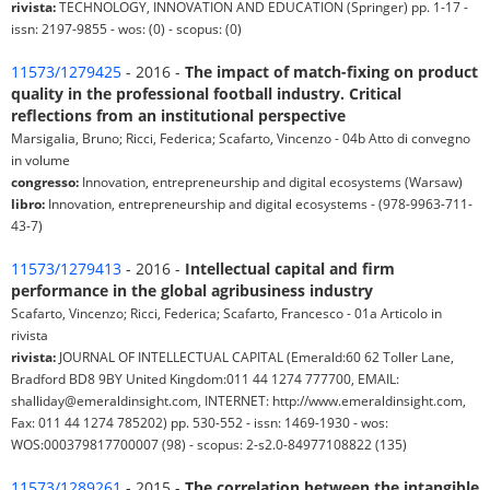
rivista:
TECHNOLOGY, INNOVATION AND EDUCATION (Springer) pp. 1-17 -
issn: 2197-9855 - wos: (0) - scopus: (0)
11573/1279425
- 2016 -
The impact of match-fixing on product
quality in the professional football industry. Critical
reflections from an institutional perspective
Marsigalia, Bruno; Ricci, Federica; Scafarto, Vincenzo - 04b Atto di convegno
in volume
congresso:
Innovation, entrepreneurship and digital ecosystems (Warsaw)
libro:
Innovation, entrepreneurship and digital ecosystems - (978-9963-711-
43-7)
11573/1279413
- 2016 -
Intellectual capital and firm
performance in the global agribusiness industry
Scafarto, Vincenzo; Ricci, Federica; Scafarto, Francesco - 01a Articolo in
rivista
rivista:
JOURNAL OF INTELLECTUAL CAPITAL (Emerald:60 62 Toller Lane,
Bradford BD8 9BY United Kingdom:011 44 1274 777700, EMAIL:
shalliday@emeraldinsight.com, INTERNET: http://www.emeraldinsight.com,
Fax: 011 44 1274 785202) pp. 530-552 - issn: 1469-1930 - wos:
WOS:000379817700007 (98) - scopus: 2-s2.0-84977108822 (135)
11573/1289261
- 2015 -
The correlation between the intangible