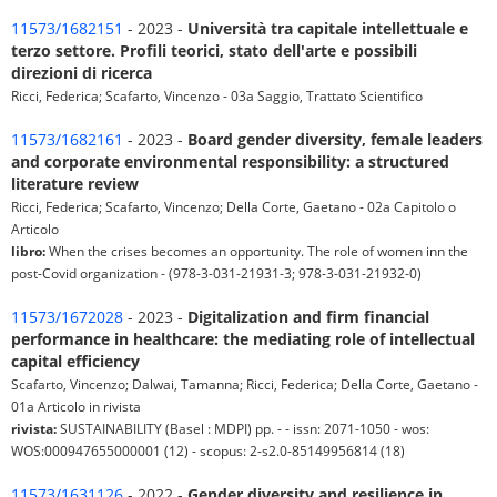
11573/1682151
- 2023 -
Università tra capitale intellettuale e
terzo settore. Profili teorici, stato dell'arte e possibili
direzioni di ricerca
Ricci, Federica; Scafarto, Vincenzo - 03a Saggio, Trattato Scientifico
11573/1682161
- 2023 -
Board gender diversity, female leaders
and corporate environmental responsibility: a structured
literature review
Ricci, Federica; Scafarto, Vincenzo; Della Corte, Gaetano - 02a Capitolo o
Articolo
libro:
When the crises becomes an opportunity. The role of women inn the
post-Covid organization - (978-3-031-21931-3; 978-3-031-21932-0)
11573/1672028
- 2023 -
Digitalization and firm financial
performance in healthcare: the mediating role of intellectual
capital efficiency
Scafarto, Vincenzo; Dalwai, Tamanna; Ricci, Federica; Della Corte, Gaetano -
01a Articolo in rivista
rivista:
SUSTAINABILITY (Basel : MDPI) pp. - - issn: 2071-1050 - wos:
WOS:000947655000001 (12) - scopus: 2-s2.0-85149956814 (18)
11573/1631126
- 2022 -
Gender diversity and resilience in