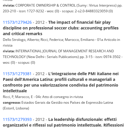
rivista:
CORPORATE OWNERSHIP & CONTROL (Sumy : Virtus Interpress) pp.
203-210 - issn: 1727-9232 - wos: (0) - scopus: 2-s2.0-84883323059 (0)
11573/1279426
- 2012 -
The impact of financial fair play
discipline on professional soccer clubs: accounting profiles
and critical remarks
Dello Strologo, Alberto; Ricci, Federica; Marocco, Emiliano - 01a Articolo in
rivista
rivista:
INTERNATIONAL JOURNAL OF MANAGEMENT RESEARCH AND
TECHNOLOGY (New Delhi-: Serials Publications) pp. 3-15 - issn: 0974-3502 -
wos: (0) - scopus: (0)
11573/1279381
- 2012 -
L'integrazione delle PMI italiane nei
Paesi dell'America Latina: profili culturali e manageriali a
confronto per una valorizzazione condivisa del patrimonio
intellettuale
Ricci, F; Marocco, E - 04c Atto di convegno in rivista
congresso:
Estados Gerais da Gestão nos Países de Expressão Latina
(Estoril, Lisbona)
11573/1279393
- 2012 -
La leadership disfunzionale: effetti
organizzativi e riflessi sul patrimonio intellettuale. Riflessioni