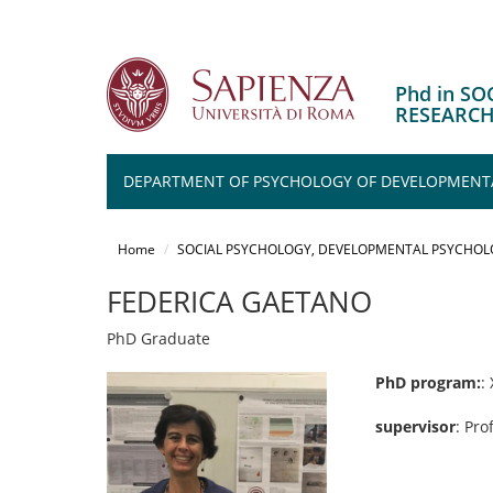
Phd in S
RESEARC
DEPARTMENT OF PSYCHOLOGY OF DEVELOPMENTA
Salta
al
Home
SOCIAL PSYCHOLOGY, DEVELOPMENTAL PSYCHOL
contenuto
principale
FEDERICA GAETANO
PhD Graduate
PhD program:
:
supervisor
: Pro