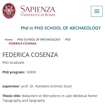
Togg
navig
Phd in PHD SCHOOL OF ARCHAEOLOGY
Salta
al
Home
PHD SCHOOL OF ARCHAEOLOGY
PhD
contenuto
FEDERICA COSENZA
principale
FEDERICA COSENZA
PhD Graduate
PhD program:
: XXXVII
supervisor
: prof. Dr. Romedio-Schmitz Esser
Thesis title:
Bobacterii et Mercatores in Late Medieval Rome:
Topography and Epigraphy