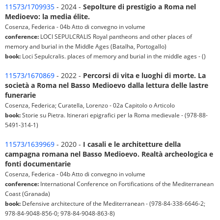
11573/1709935
- 2024 -
Sepolture di prestigio a Roma nel
Medioevo: la media élite.
Cosenza, Federica - 04b Atto di convegno in volume
conference:
LOCI SEPULCRALIS Royal pantheons and other places of
memory and burial in the Middle Ages (Batalha, Portogallo)
book:
Loci Sepulcralis. places of memory and burial in the middle ages - ()
11573/1670869
- 2022 -
Percorsi di vita e luoghi di morte. La
società a Roma nel Basso Medioevo dalla lettura delle lastre
funerarie
Cosenza, Federica; Curatella, Lorenzo - 02a Capitolo o Articolo
book:
Storie su Pietra. Itinerari epigrafici per la Roma medievale - (978-88-
5491-314-1)
11573/1639969
- 2020 -
I casali e le architetture della
campagna romana nel Basso Medioevo. Realtà archeologica e
fonti documentarie
Cosenza, Federica - 04b Atto di convegno in volume
conference:
International Conference on Fortifications of the Mediterranean
Coast (Granada)
book:
Defensive architecture of the Mediterranean - (978-84-338-6646-2;
978-84-9048-856-0; 978-84-9048-863-8)