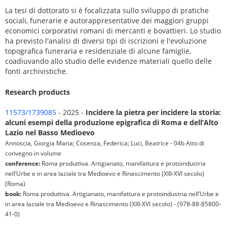
La tesi di dottorato si è focalizzata sullo sviluppo di pratiche
sociali, funerarie e autorappresentative dei maggiori gruppi
economici corporativi romani di mercanti e bovattieri. Lo studio
ha previsto l'analisi di diversi tipi di iscrizioni e l'evoluzione
topografica funeraria e residenziale di alcune famiglie,
coadiuvando allo studio delle evidenze materiali quello delle
fonti archivistiche.
Research products
11573/1739085
- 2025 -
Incidere la pietra per incidere la storia:
alcuni esempi della produzione epigrafica di Roma e dell’Alto
Lazio nel Basso Medioevo
Annoscia, Giorgia Maria; Cosenza, Federica; Luci, Beatrice - 04b Atto di
convegno in volume
conference:
Roma produttiva. Artigianato, manifattura e protoindustria
nell’Urbe e in area laziale tra Medioevo e Rinascimento (XIII-XVI secolo)
(Roma)
book:
Roma produttiva. Artigianato, manifattura e protoindustria nell’Urbe e
in area laziale tra Medioevo e Rinascimento (XIII-XVI secolo) - (978-88-85800-
41-0)