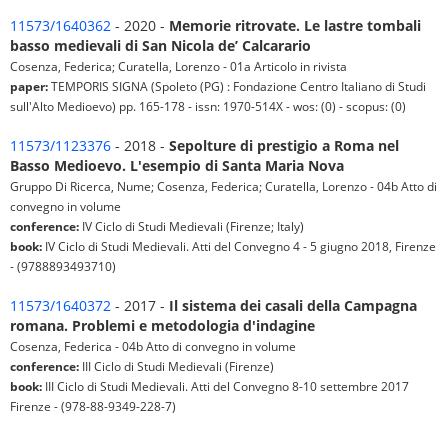
11573/1640362
- 2020 -
Memorie ritrovate. Le lastre tombali
basso medievali di San Nicola de’ Calcarario
Cosenza, Federica; Curatella, Lorenzo - 01a Articolo in rivista
paper:
TEMPORIS SIGNA (Spoleto (PG) : Fondazione Centro Italiano di Studi
sull'Alto Medioevo) pp. 165-178 - issn: 1970-514X - wos: (0) - scopus: (0)
11573/1123376
- 2018 -
Sepolture di prestigio a Roma nel
Basso Medioevo. L'esempio di Santa Maria Nova
Gruppo Di Ricerca, Nume; Cosenza, Federica; Curatella, Lorenzo - 04b Atto di
convegno in volume
conference:
IV Ciclo di Studi Medievali (Firenze; Italy)
book:
IV Ciclo di Studi Medievali. Atti del Convegno 4 - 5 giugno 2018, Firenze
- (9788893493710)
11573/1640372
- 2017 -
Il sistema dei casali della Campagna
romana. Problemi e metodologia d'indagine
Cosenza, Federica - 04b Atto di convegno in volume
conference:
III Ciclo di Studi Medievali (Firenze)
book:
III Ciclo di Studi Medievali. Atti del Convegno 8-10 settembre 2017
Firenze - (978-88-9349-228-7)