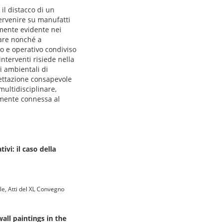
 il distacco di un
ervenire su manufatti
rmente evidente nei
olare nonché a
co e operativo condiviso
interventi risiede nella
i ambientali di
gettazione consapevole
multidisciplinare,
tamente connessa al
ivi: il caso della
ale, Atti del XL Convegno
all paintings in the