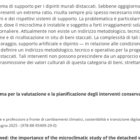
istema di supporto per i dipinti murali distaccati. Sebbene oggigiorno
resenti un extrema ratio, risulta sempre più spesso necessario int
ni e dei rispettivi sistemi di supporto. La problematica è particola
ale, dove il microclima è instabile e soggetto a forti irraggiamenti s
iornaliere. Attualmente non esiste un indirizzo metodologico, tecni
 e di ricollocazione in situ di beni staccati. La complessità di tali 
raggio, supporto artificiale e dipinto — in relazione alle condizion
i definire un indirizzo metodologico, tecnico e operativo per la pro
istaccati. Tali interventi non possono prescindere da un approccio 
a trasmissione dei valori culturali di questa categoria di beni, stret
a per la valutazione e la pianificazione degli interventi conservat
 e professioni a fronte di cambiamenti climatici, sostenibilità e transizione digit
iugno 2025 - (978-88-95409-29-0)
wed: the importance of the microclimatic study of the detached w