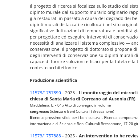
Il progetto di ricerca si focalizza sullo studio del s
dipinto murale dal supporto murario originario rapp
già restaurati in passato a causa del degrado dei be
dipinti murali distaccati e ricollocati nel sito origin
significative fluttuazioni di temperatura e umidità g
per progettare ed eseguire interventi di conservazione
necessità di analizzare il sistema complessivo — anco
conservazione. Il progetto di dottorato si propone d
degli interventi di conservazione su dipinti murali d
capace di fornire soluzioni efficaci per la tutela e l
contesto architettonico.
Produzione scientifica
11573/1757890
- 2025 -
Il monitoraggio del microclim
chiesa di Santa Maria di Correano ad Ausonia (FR)
Maddalena, E. - 04b Atto di convegno in volume
congresso:
Scienza e Beni Culturali (Bressanone)
libro:
Le prossime sfide per i beni culturali. Ricerca, competenze
internazionale di Scienza e Beni Culturali Bressanone, 17-20 g
11573/1757888
- 2025 -
An intervention to be revie