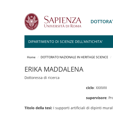
DOTTORAT
DIPARTIMENTO DI SCIENZE DELL'ANTICHITA'
Salta
al
Home
DOTTORATO NAZIONALE IN HERITAGE SCIENCE
contenuto
principale
ERIKA MADDALENA
Dottoressa di ricerca
ciclo
: XXXVIII
supervisore
: Pr
Titolo della tesi:
I supporti artificiali di dipinti mura