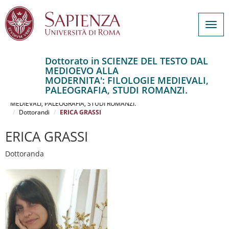
Togg
navig
Dottorato in SCIENZE DEL TESTO DAL
MEDIOEVO ALLA
Salta
MODERNITA': FILOLOGIE MEDIEVALI,
al
Home
PALEOGRAFIA, STUDI ROMANZI.
contenuto
SCIENZE DEL TESTO DAL MEDIOEVO ALLA MODERNITA': FILOLOGIE
MEDIEVALI, PALEOGRAFIA, STUDI ROMANZI.
principale
Dottorandi
ERICA GRASSI
ERICA GRASSI
Dottoranda