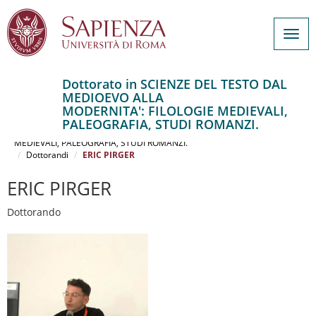
Togg
navig
Dottorato in SCIENZE DEL TESTO DAL
MEDIOEVO ALLA
Salta
MODERNITA': FILOLOGIE MEDIEVALI,
al
Home
PALEOGRAFIA, STUDI ROMANZI.
contenuto
SCIENZE DEL TESTO DAL MEDIOEVO ALLA MODERNITA': FILOLOGIE
MEDIEVALI, PALEOGRAFIA, STUDI ROMANZI.
principale
Dottorandi
ERIC PIRGER
ERIC PIRGER
Dottorando