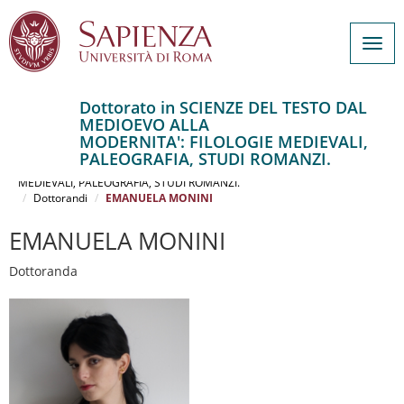
Togg
navig
Dottorato in SCIENZE DEL TESTO DAL
MEDIOEVO ALLA
Salta
MODERNITA': FILOLOGIE MEDIEVALI,
al
Home
PALEOGRAFIA, STUDI ROMANZI.
contenuto
SCIENZE DEL TESTO DAL MEDIOEVO ALLA MODERNITA': FILOLOGIE
MEDIEVALI, PALEOGRAFIA, STUDI ROMANZI.
principale
Dottorandi
EMANUELA MONINI
EMANUELA MONINI
Dottoranda